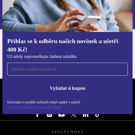
Chci voucher
Informace o použití osobních údajů najdeš v našich
Zásadách ochrany osobních údajů
.
Přihlas se k odběru našich novinek a ušetři
Stáhni si aplikaci refurbed
400 Kč!
Pro iOS a Android
Už nikdy nepromeškejte žádnou nabídku
Vyžádat si kupón
REFURBED ČESKO - RETHINK NEW.
Informace o použití osobních údajů najdeš v našich
SLEDUJ NÁS
Zásadách ochrany osobních údajů
SPOLEČNOST