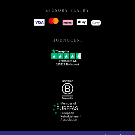
ZPŮSOBY PLATBY
HODNOCENÍ
Trustpilot
TrustScore
4.6
205523
Hodnocení