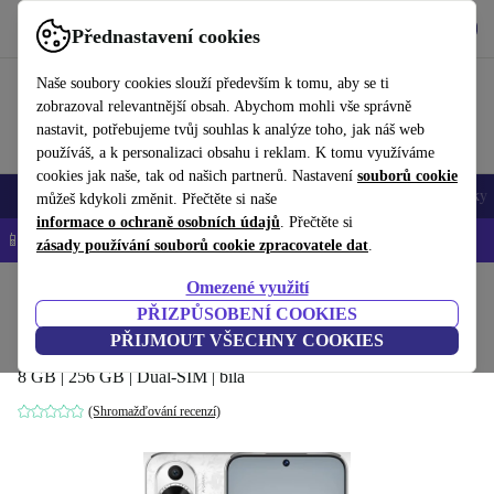
Stáhnout aplikaci
Stáhnout
Přednastavení cookies
Používejte refurbed rychle a snadno
Naše soubory cookies slouží především k tomu, aby se ti
zobrazoval relevantnější obsah. Abychom mohli vše správně
nastavit, potřebujeme tvůj souhlas k analýze toho, jak náš web
používáš, a k personalizaci obsahu i reklam. K tomu využíváme
cookies jak naše, tak od našich partnerů. Nastavení
souborů cookie
Mobily a smartphony
Notebooky
Tablety
Chytré hodinky
Doplňky
můžeš kdykoli změnit. Přečtěte si naše
informace o ochraně osobních údajů
. Přečtěte si
📱 -5 % NAVÍC na všechny iPhony – kód: IPHONEDEAL-
OP
zásady používání souborů cookie zpracovatele dat
.
Omezené využití
Domů
Produkty
Mobily a smartphony
Mobily Huawei
PŘIZPŮSOBENÍ COOKIES
Huawei Nova 12s
PŘIJMOUT VŠECHNY COOKIES
8 GB | 256 GB | Dual-SIM | bílá
(Shromažďování recenzí)