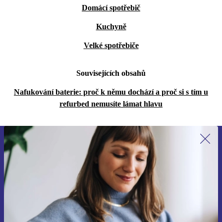
Domácí spotřebič
Kuchyně
Velké spotřebiče
Souvisejících obsahů
Nafukování baterie: proč k němu dochází a proč si s tím u
refurbed nemusíte lámat hlavu
Přihlas se k odběru našich novinek a
ušetři 400 Kč!
Už nikdy nepromeškej žádnou nabídku.