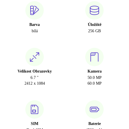
Barva
Úložiště
bílá
256 GB
Velikost Obrazovky
Kamera
6.7 "
50.0 MP
2412 x 1084
60.0 MP
SIM
Baterie