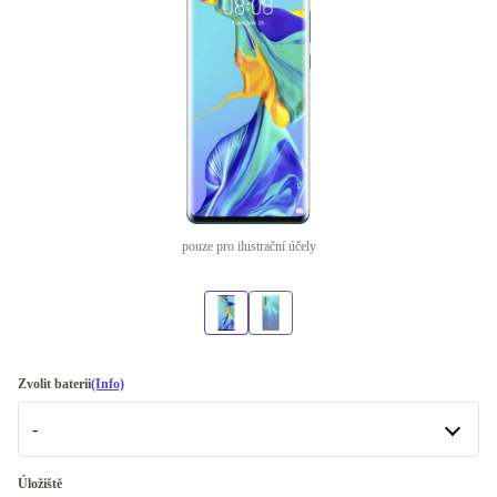
pouze pro ilustrační účely
Zvolit baterii
(Info)
-
-
Úložiště