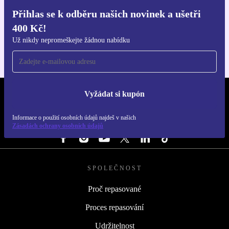
Přihlas se k odběru našich novinek a ušetři
Stáhni si aplikaci refurbed
400 Kč!
Pro iOS a Android
Už nikdy nepromeškejte žádnou nabídku
Vyžádat si kupón
REFURBED ČESKO - RETHINK NEW.
Informace o použití osobních údajů najdeš v našich
SLEDUJ NÁS
Zásadách ochrany osobních údajů
SPOLEČNOST
Proč repasované
Proces repasování
Udržitelnost