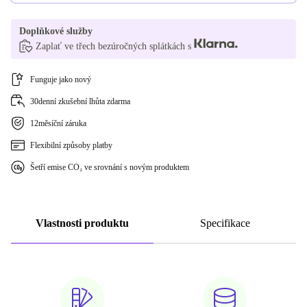
Doplňkové služby
Zaplať ve třech bezúročných splátkách s
Funguje jako nový
30denní zkušební lhůta zdarma
12měsíční záruka
Flexibilní způsoby platby
Šetří emise CO₂ ve srovnání s novým produktem
Vlastnosti produktu
Specifikace