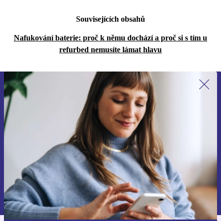
Souvisejících obsahů
Nafukování baterie: proč k němu dochází a proč si s tím u
refurbed nemusíte lámat hlavu
Přihlas se k odběru našich novinek a
ušetři 400 Kč!
Už nikdy nepromeškej žádnou nabídku.
Chci voucher
Informace o použití osobních údajů najdeš v našich
Zásadách ochrany osobních údajů
.