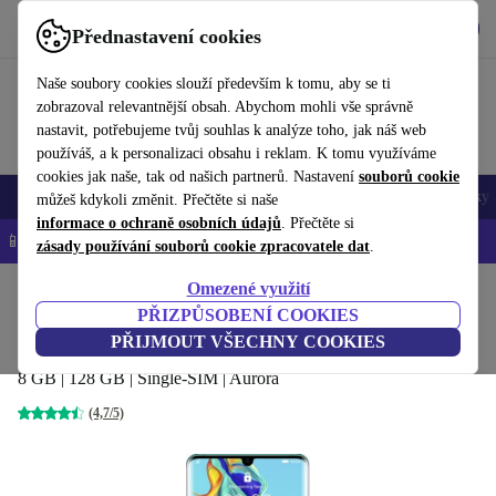
Stáhnout aplikaci
Stáhnout
Přednastavení cookies
Používejte refurbed rychle a snadno
Naše soubory cookies slouží především k tomu, aby se ti
zobrazoval relevantnější obsah. Abychom mohli vše správně
nastavit, potřebujeme tvůj souhlas k analýze toho, jak náš web
používáš, a k personalizaci obsahu i reklam. K tomu využíváme
cookies jak naše, tak od našich partnerů. Nastavení
souborů cookie
Mobily a smartphony
Notebooky
Tablety
Chytré hodinky
Doplňky
můžeš kdykoli změnit. Přečtěte si naše
informace o ochraně osobních údajů
. Přečtěte si
📱 -5 % NAVÍC na všechny iPhony – kód: IPHONEDEAL-
OP
zásady používání souborů cookie zpracovatele dat
.
Omezené využití
Domů
Produkty
Mobily a smartphony
Mobily Huawei
PŘIZPŮSOBENÍ COOKIES
Huawei P30 Pro
PŘIJMOUT VŠECHNY COOKIES
8 GB | 128 GB | Single-SIM | Aurora
(4,7/5)