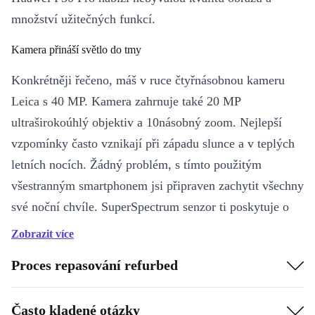
množství užitečných funkcí.
Kamera přináší světlo do tmy
Konkrétněji řečeno, máš v ruce čtyřnásobnou kameru
Leica s 40 MP. Kamera zahrnuje také 20 MP
ultraširokoúhlý objektiv a 10násobný zoom. Nejlepší
vzpomínky často vznikají při západu slunce a v teplých
letních nocích. Žádný problém, s tímto použitým
všestranným smartphonem jsi připraven zachytit všechny
své noční chvíle. SuperSpectrum senzor ti poskytuje o
40 % více světla, což je ideální pro noční režim. Nová
Zobrazit více
selfie technologie vybírá z stovek tisíc protisvětlových a
Proces repasování refurbed
slabosvětelných snímků a zajišťuje vždy dokonalý záběr.
Máš oko pro detail? My také. Proto jsme byli nadšeni,
Často kladené otázky
když jsme zjistili, že refurbed Huawei P30 Pro zachytí