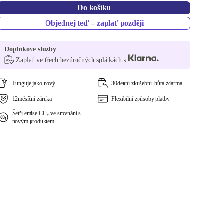
Do košíku
Objednej teď – zaplať později
Doplňkové služby
Zaplať ve třech bezúročných splátkách s
Funguje jako nový
30denní zkušební lhůta zdarma
12měsíční záruka
Flexibilní způsoby platby
Šetří emise CO₂ ve srovnání s
novým produktem