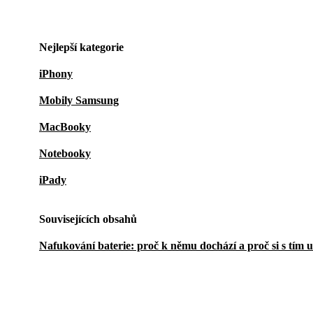
Nejlepší kategorie
iPhony
Mobily Samsung
MacBooky
Notebooky
iPady
Souvisejících obsahů
Nafukování baterie: proč k němu dochází a proč si s tím 