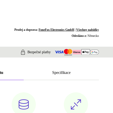
Prodej a doprava:
FoneFox Electronics GmbH
|
Všechny nabídky
Odesláno z:
Německo
Bezpečné platby
tu
Specifikace