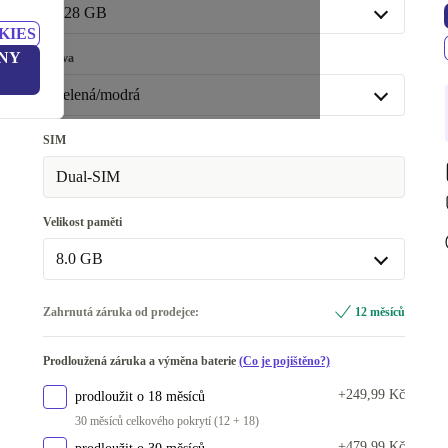
K dispozici v jiné konfiguraci
128 GB
KIES
Nové
+1 087,41 Kč
128 GB
NY
Barva
K dispozici v jiné konfiguraci
zelená/modrá
256 GB
+3 167,41 Kč
zelená/modrá
SIM
bílá/fialová
+157,41 Kč
Dual-SIM
černá
+757,41 Kč
Velikost paměti
K dispozici v jiné konfiguraci
8.0 GB
modrá
+1 127,41 Kč
6.0 GB
+1 411,41 Kč
oranžová
+1 611,41 Kč
Zahrnutá záruka od prodejce:
12 měsíců
8.0 GB
Prodloužená záruka a výměna baterie
(Co je pojištěno?)
+249,99 Kč
prodloužit o 18 měsíců
30 měsíců celkového pokrytí (12 + 18)
+479,99 Kč