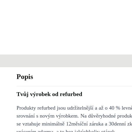
Popis
Tvůj výrobek od refurbed
Produkty refurbed jsou udržitelnější a až o 40 % levně
srovnání s novým výrobkem. Na důvěryhodné produkt
se vztahuje minimálně 12měsíční záruka a 30denní z
vrácením zdarma, a to bez jakýchkoliv otázek.