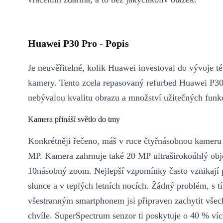
Huawei P30 Pro - Popis
Je neuvěřitelné, kolik Huawei investoval do vývoje t
kamery. Tento zcela repasovaný refurbed Huawei P30
nebývalou kvalitu obrazu a množství užitečných funkc
Kamera přináší světlo do tmy
Konkrétněji řečeno, máš v ruce čtyřnásobnou kameru
MP. Kamera zahrnuje také 20 MP ultraširokoúhlý obj
10násobný zoom. Nejlepší vzpomínky často vznikají 
slunce a v teplých letních nocích. Žádný problém, s 
všestranným smartphonem jsi připraven zachytit všec
chvíle. SuperSpectrum senzor ti poskytuje o 40 % víc