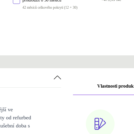
prodloužit o 30 měsíců
42 měsíců celkového pokrytí (12 + 30)
Vlastnosti produk
jší ve
y od refurbed
kušební doba s