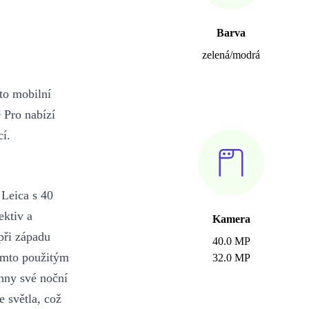
Barva
zelená/modrá
éto mobilní
 Pro nabízí
í.
 Leica s 40
ektiv a
Kamera
při západu
40.0 MP
tímto použitým
32.0 MP
hny své noční
e světla, což