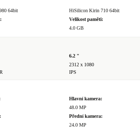
980 64bit
HiSilicon Kirin 710 64bit
:
Velikost paměti:
4.0 GB
6.2 "
2312 x 1080
R
IPS
:
Hlavní kamera:
48.0 MP
:
Přední kamera:
24.0 MP