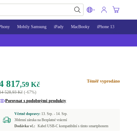
Phony
Mobily Samsung
iPady
MacBooky
iPhone 13
iPhone 
4 817
Téměř vyprodáno
,59 Kč
14 528,93 Kč
(-67%)
Porovnat s podobnými produkty
Včetně dopravy:
13. Srp. -
14. Srp.
30denní záruka na Bezplatné vrácení
Dodávka vč.:
Kabel USB-C kompatibilní s tímto smartphonem