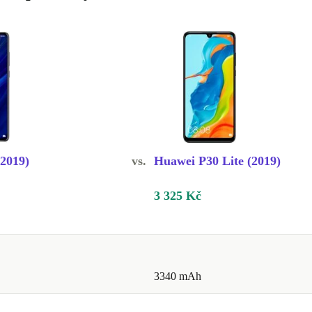
působí velmi
sti
igentní
ímu mobilnímu
 až 8 GB
t vše rychlé a
2019)
vs.
Huawei P30 Lite (2019)
plný výkon?
ovanou funkci
3 325 Kč
3340 mAh