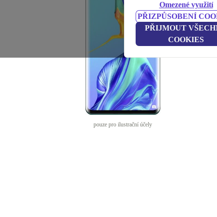
Omezené využití
PŘIZPŮSOBENÍ COO
PŘIJMOUT VŠECH
COOKIES
pouze pro ilustrační účely