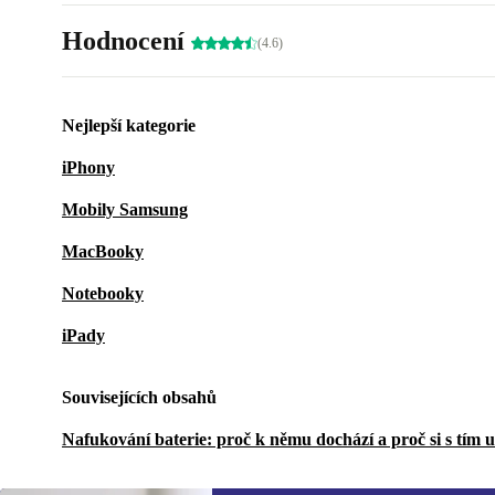
Hodnocení
(4.6)
Nejlepší kategorie
iPhony
Mobily Samsung
MacBooky
Notebooky
iPady
Souvisejících obsahů
Nafukování baterie: proč k němu dochází a proč si s tím 