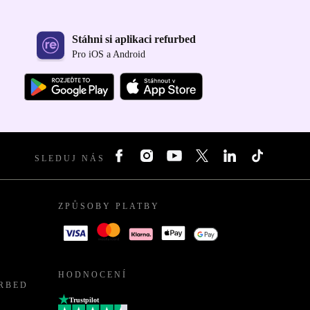
Stáhni si aplikaci refurbed
Pro iOS a Android
SLEDUJ NÁS
ZPŮSOBY PLATBY
HODNOCENÍ
URBED
Trustpilot