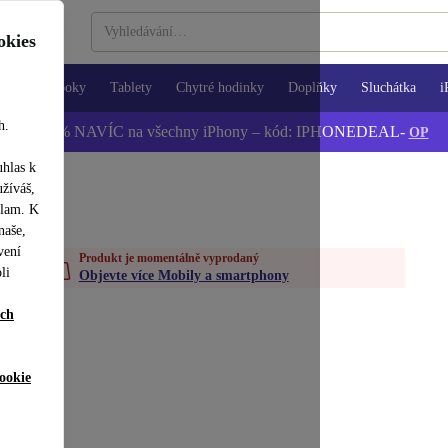
okies
Notebooky
Tablety
Chytré hodinky
Doplňky
Sluchátka
i
h.
📱 -5 % NAVÍC na všechny iPhony – kód: IPHONEDEAL-
OP
uhlas k
užíváš,
klam. K
naše,
vení
Produkt je momentálně vyprodaný
li
Objevte více Mobily a smartphony
ích
ookie