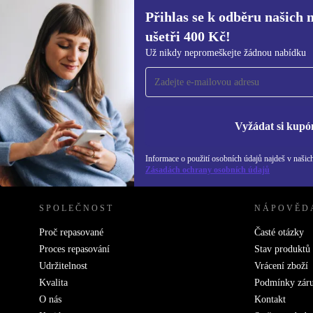
Přihlas se k odběru našich 
ušetři 400 Kč!
Přihlas se k odběru našich novinek a
Už nikdy nepromeškejte žádnou nabídku
ušetři 400 Kč!
Už nikdy nepromeškej žádnou nabídku.
Inf
Zás
Vyžádat si kupó
Informace o použití osobních údajů najdeš v našic
REFURBED ČESKO - RETHINK NEW.
Zásadách ochrany osobních údajů
SPOLEČNOST
NÁPOVĚD
Proč repasované
Časté otázky
Proces repasování
Stav produktů
Udržitelnost
Vrácení zboží
Kvalita
Podmínky zár
O nás
Kontakt