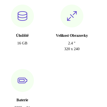
Úložiště
Velikost Obrazovky
16 GB
2.4 "
320 x 240
Baterie