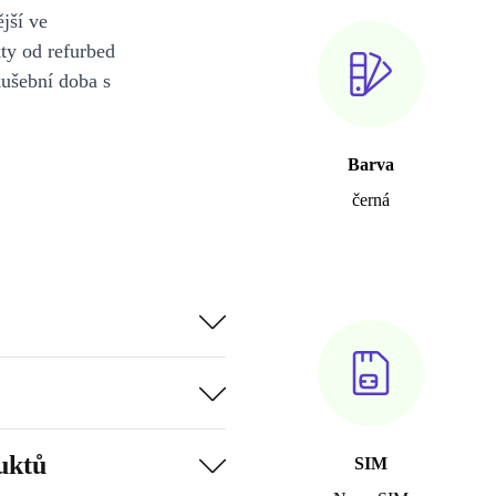
jší ve
y od refurbed
kušební doba s
Barva
černá
uktů
SIM