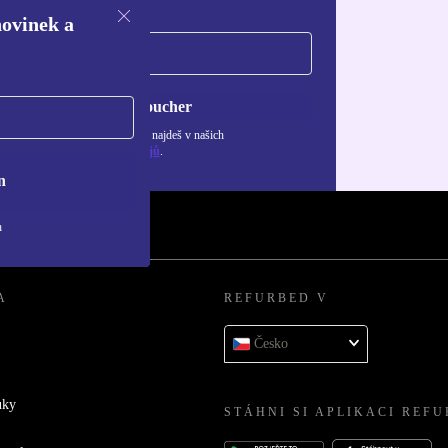
novinek a
Chci voucher
ormace o použití osobních údajů najdeš v našich
adách ochrany osobních údajů
.
n
h
A
REFURBED V
Česko
uky
STÁHNI SI APLIKACI REF