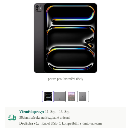
pouze pro ilustrační účely
Včetně dopravy:
11. Srp. -
13. Srp.
30denní záruka na Bezplatné vrácení
Dodávka vč.:
Kabel USB-C kompatibilní s tímto tabletem