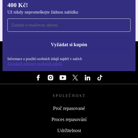
400 Kč!
Stáhni si aplikaci refurbed
Pro iOS a Android
Už nikdy nepromeškejte žádnou nabídku
Vyžádat si kupón
REFURBED ČESKO - RETHINK NEW.
Informace o použití osobních údajů najdeš v našich
Zásadách ochrany osobních údajů
SLEDUJ NÁS
SPOLEČNOST
Proč repasované
Proces repasování
Udržitelnost