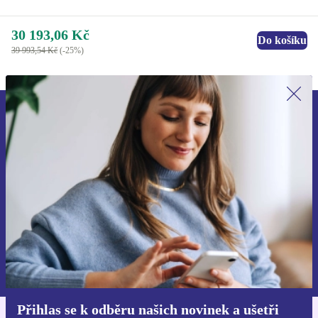
30 193,06 Kč
Do košíku
39 993,54 Kč
(-25%)
Přihlas se k odběru našich novinek a
ušetři 400 Kč!
Už nikdy nepromeškej žádnou nabídku.
Chci voucher
Informace o použití osobních údajů najdeš v našich
Zásadách ochrany osobních údajů
.
Přihlas se k odběru našich novinek a ušetři