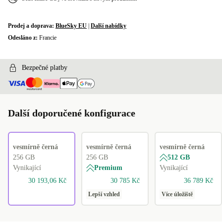
Prodej a doprava:
BlueSky EU
|
Další nabídky
Odesláno z:
Francie
Bezpečné platby
Další doporučené konfigurace
vesmírně černá
vesmírně černá
vesmírně černá
256 GB
256 GB
512 GB
Vynikající
Premium
Vynikající
30 193,06 Kč
30 785 Kč
36 789 Kč
Lepší vzhled
Více úložiště