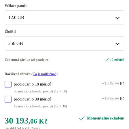
Apple M5 9-Core
Velikost paměti
K dispozici v jiné konfiguraci
12.0 GB
Apple M5 10-Core
+13 661,94 Kč
12.0 GB
Úložiště
K dispozici v jiné konfiguraci
256 GB
16.0 GB
+13 661,94 Kč
256 GB
Zahrnutá záruka od prodejce:
12 měsíců
512 GB
+6 595,94 Kč
Rozšířená záruka
(Co je pojištěno?)
K dispozici v jiné konfiguraci
+1 249,99 Kč
prodloužit o 18 měsíců
1000 GB
+13 661,94 Kč
30 měsíců celkového pokrytí (12 + 18)
+1 879,99 Kč
prodloužit o 30 měsíců
42 měsíců celkového pokrytí (12 + 30)
30 193
Momentálně skladem
,06 Kč
39 993,54 Kč
(-25%)