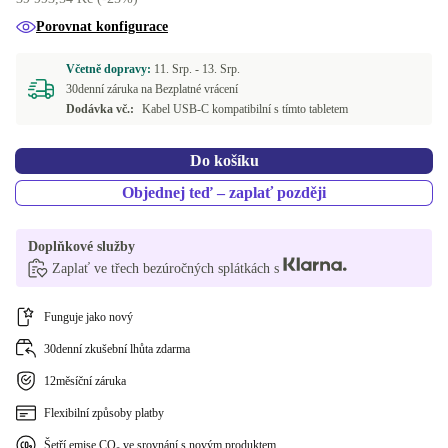
Porovnat konfigurace
Včetně dopravy:
11. Srp. -
13. Srp.
30denní záruka na Bezplatné vrácení
Dodávka vč.:
Kabel USB-C kompatibilní s tímto tabletem
Do košíku
Objednej teď – zaplať později
Doplňkové služby
Zaplať ve třech bezúročných splátkách s
Funguje jako nový
30denní zkušební lhůta zdarma
12měsíční záruka
Flexibilní způsoby platby
Šetří emise CO₂ ve srovnání s novým produktem