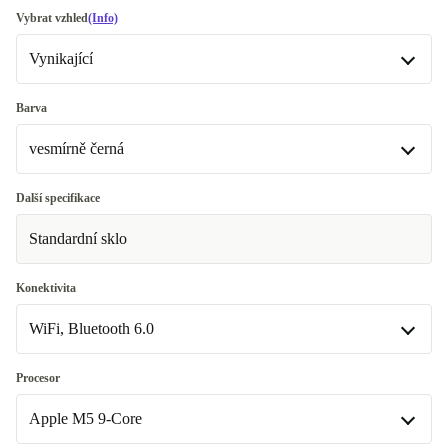
Vybrat vzhled
(Info)
Vynikající
Vynikající
Barva
vesmírně černá
Premium
vesmírně černá
Další specifikace
Standardní sklo
stříbro
+1 461,94 Kč
Konektivita
WiFi, Bluetooth 6.0
WiFi, Bluetooth 6.0
Procesor
Apple M5 9-Core
WiFi, Bluetooth 6.0, Mobilní data (5G)
+1 311,94 Kč