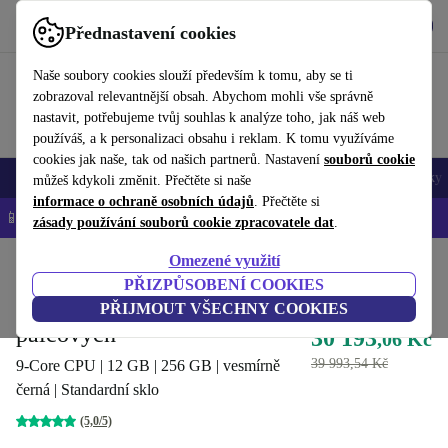
Stáhnout aplikaci
Stáhnout
Přednastavení cookies
Používejte refurbed rychle a snadno
Naše soubory cookies slouží především k tomu, aby se ti
zobrazoval relevantnější obsah. Abychom mohli vše správně
nastavit, potřebujeme tvůj souhlas k analýze toho, jak náš web
používáš, a k personalizaci obsahu i reklam. K tomu využíváme
cookies jak naše, tak od našich partnerů. Nastavení
souborů cookie
Mobily a smartphony
Notebooky
Tablety
Chytré hodinky
Doplňky
můžeš kdykoli změnit. Přečtěte si naše
informace o ochraně osobních údajů
. Přečtěte si
📱 -5 % NAVÍC na všechny iPhony – kód: IPHONEDEAL-
OP
zásady používání souborů cookie zpracovatele dat
.
Omezené využití
Domů
Produkty
Tablety
iPady
PŘIZPŮSOBENÍ COOKIES
iPad Pro (2025) | 13-
PŘIJMOUT VŠECHNY COOKIES
palcových
30 193
,06 Kč
39 993,54 Kč
9-Core CPU | 12 GB | 256 GB | vesmírně
černá | Standardní sklo
(5,0/5)