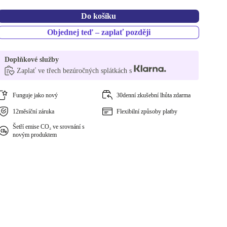
Do košíku
Objednej teď – zaplať později
Doplňkové služby
Zaplať ve třech bezúročných splátkách s
Funguje jako nový
30denní zkušební lhůta zdarma
12měsíční záruka
Flexibilní způsoby platby
Šetří emise CO₂ ve srovnání s
novým produktem