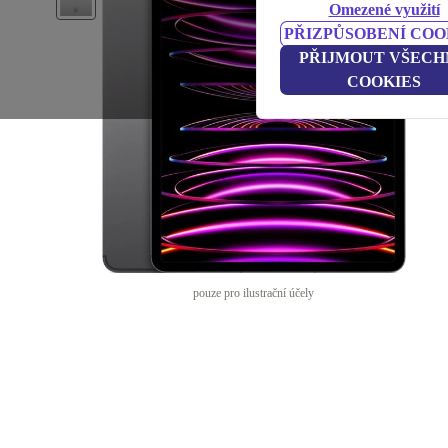
Omezené využití
PŘIZPŮSOBENÍ COO
PŘIJMOUT VŠECH
COOKIES
pouze pro ilustrační účely