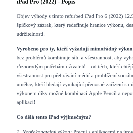
iPad Pro (2022) - Popis
Objev výhody s tímto refurbed iPad Pro 6 (2022) 12.9
špičkový zázrak, který redefinuje hranice výkonu, de
udržitelnosti.
Vyrobeno pro ty, kteří vyžadují mimořádný výkon
bez problémů kombinuje sílu a všestrannost, aby vyh
různorodým potřebám uživatelů – od těch, kteří chtějí
všestrannost pro přehrávání médií a prohlížení sociální
umělce, kteří hledají vynikající přenosné zařízení s
výkonem díky možné kombinaci Apple Pencil a nepo
aplikací!
Co dělá tento iPad výjimečným?
1. Nepřekonatelný výkon:
Pracuj s aplikacemi na úrov