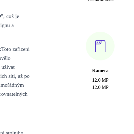
”, což je
signu a
:
Toto zařízení
ovělo
 užívat
Kamera
ch sítí, až po
12.0 MP
 mimořádným
12.0 MP
rovnatelných
ni stolního