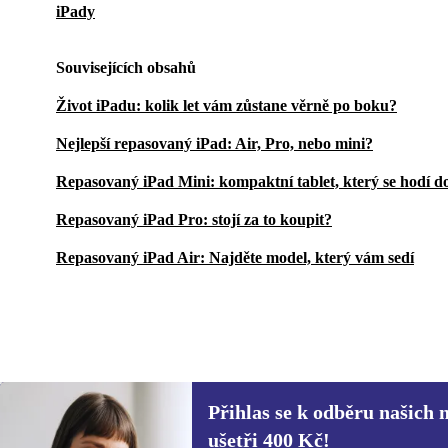
iPady
Souvisejících obsahů
Život iPadu: kolik let vám zůstane věrně po boku?
Nejlepší repasovaný iPad: Air, Pro, nebo mini?
Repasovaný iPad Mini: kompaktní tablet, který se hodí do
Repasovaný iPad Pro: stojí za to koupit?
Repasovaný iPad Air: Najděte model, který vám sedí
Přihlas se k odběru našich 
16 015 Kč
35 074,12 Kč
(-54%)
ušetři 400 Kč!