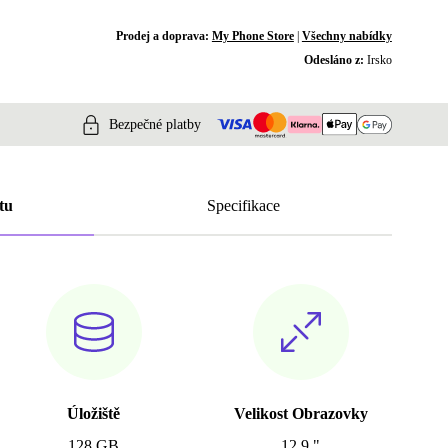
Prodej a doprava:
My Phone Store
|
Všechny nabídky
Odesláno z:
Irsko
Bezpečné platby
tu
Specifikace
Úložiště
Velikost Obrazovky
128 GB
12.9 "