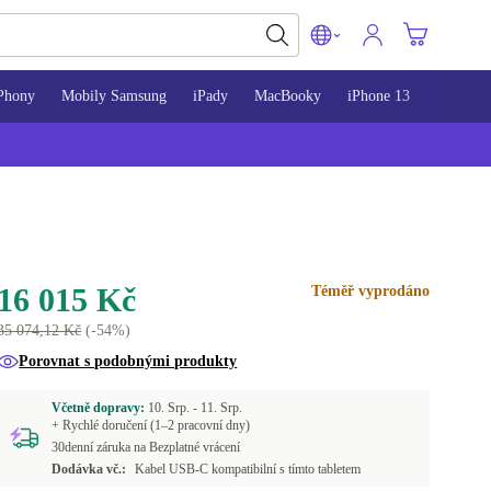
Phony
Mobily Samsung
iPady
MacBooky
iPhone 13
iPhone 
16 015 Kč
Téměř vyprodáno
35 074,12 Kč
(-54%)
Porovnat s podobnými produkty
Včetně dopravy:
10. Srp. -
11. Srp.
+ Rychlé doručení (1–2 pracovní dny)
30denní záruka na Bezplatné vrácení
Dodávka vč.:
Kabel USB-C kompatibilní s tímto tabletem