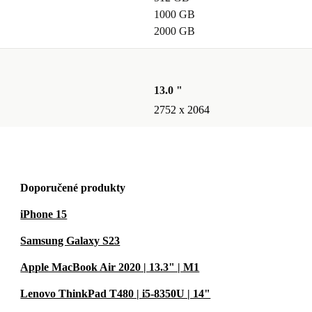
lou volbu,
1000 GB
omitoval
2000 GB
í závazek k
13.0 "
aným iPad Pro
2752 x 2064
 zařízením,
Doporučené produkty
iPhone 15
Samsung Galaxy S23
Apple MacBook Air 2020 | 13.3" | M1
Lenovo ThinkPad T480 | i5-8350U | 14"