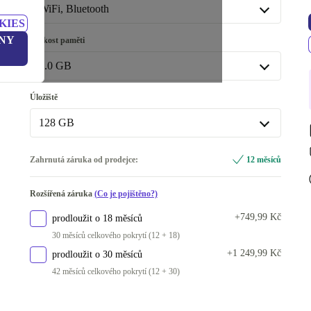
stříbro
+1 730 Kč
WiFi, Bluetooth
KIES
WiFi, Bluetooth
NY
Velikost paměti
WiFi, Bluetooth, Mobilní data (5G)
+2 054 Kč
8.0 GB
8.0 GB
Úložiště
K dispozici v jiné konfiguraci
128 GB
16.0 GB
+29 300 Kč
128 GB
Zahrnutá záruka od prodejce:
12 měsíců
256 GB
+5 200 Kč
Rozšířená záruka
(Co je pojištěno?)
512 GB
+6 014 Kč
+749,99 Kč
prodloužit o 18 měsíců
K dispozici v jiné konfiguraci
30 měsíců celkového pokrytí (12 + 18)
1000 GB
+9 864 Kč
+1 249,99 Kč
prodloužit o 30 měsíců
2000 GB
42 měsíců celkového pokrytí (12 + 30)
+29 300 Kč