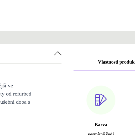
Vlastnosti produk
jší ve
y od refurbed
kušební doba s
Barva
vesmírně šedá