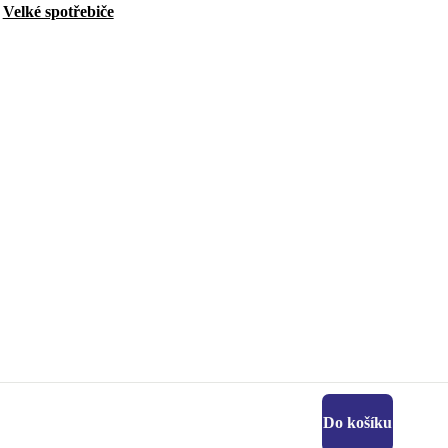
Velké spotřebiče
Do košíku
Stáhni si aplikaci refurbed