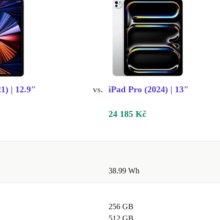
1) | 12.9"
vs.
iPad Pro (2024) | 13"
asovaným
e efektivně na
24 185 Kč
booku.
unkce
seniorů a
38.99 Wh
ali v kontaktu,
256 GB
512 GB