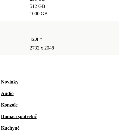
512 GB
1000 GB
12.9 "
2732 x 2048
Novinky
Audio
Konzole
Domácí spotřebič
Kuchyně