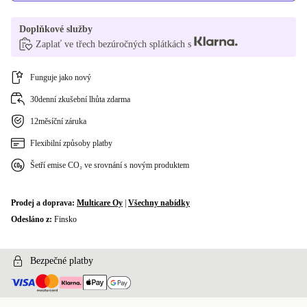
Doplňkové služby
Zaplať ve třech bezúročných splátkách s
Funguje jako nový
30denní zkušební lhůta zdarma
12měsíční záruka
Flexibilní způsoby platby
Šetří emise CO₂ ve srovnání s novým produktem
Prodej a doprava:
Multicare Oy
|
Všechny nabídky
Odesláno z:
Finsko
Bezpečné platby