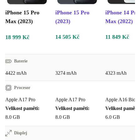
vyhovoval tvým potřebám.
iPhone 15 Pro
iPhone 15 Pro
iPhone 14 Pro
6,7” OLED displej s frekvencí 120 Hz
Max (2023)
(2023)
Max (2022)
Dynamický ostrov
5G konektivita
14 505 Kč
11 849 Kč
18 999 Kč
48MP hlavní kamera, 5× zoom
Design z titanu
Tlačítko Action
Baterie
A17 Pro
4422 mAh
3274 mAh
4323 mAh
7 pro objektivů
4K60 ProRes
Procesor
USB-C
Apple A17 Pro
Apple A17 Pro
Apple A16 Bioni
Odemkni svou kreativitu jako nikdy předtím se svým novým
renovovaným smartphonem
Velikost paměti:
Velikost paměti:
Velikost paměti:
POŘIZUJ UMĚLECKÉ FOTOGRAFIE A ZACHYCUJ
8.0 GB
8.0 GB
6.0 GB
SVÉ NEJKRÁSNĚJŠÍ OKAMŽIKY S
PROFESIONÁLNÍM SYSTÉMEM KAMER
Displej