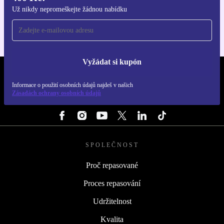
Pro iOS a Android
Už nikdy nepromeškejte žádnou nabídku
Vyžádat si kupón
REFURBED ČESKO - RETHINK NEW.
Informace o použití osobních údajů najdeš v našich
Zásadách ochrany osobních údajů
SLEDUJ NÁS
SPOLEČNOST
Proč repasované
Proces repasování
Udržitelnost
Kvalita