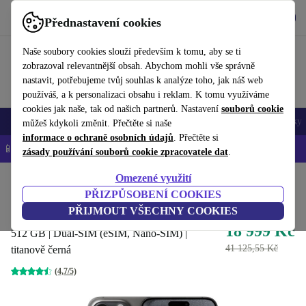
Stáhnout aplikaci
Stáhnout
Přednastavení cookies
Používejte refurbed rychle a snadno
Naše soubory cookies slouží především k tomu, aby se ti
zobrazoval relevantnější obsah. Abychom mohli vše správně
nastavit, potřebujeme tvůj souhlas k analýze toho, jak náš web
používáš, a k personalizaci obsahu i reklam. K tomu využíváme
cookies jak naše, tak od našich partnerů. Nastavení
souborů cookie
Mobily a smartphony
Notebooky
Tablety
Chytré hodinky
Doplňky
můžeš kdykoli změnit. Přečtěte si naše
informace o ochraně osobních údajů
. Přečtěte si
📱 -5 % NAVÍC na všechny iPhony – kód: IPHONEDEAL-
OP
zásady používání souborů cookie zpracovatele dat
.
Omezené využití
Domů
Produkty
Mobily a smartphony
iPhony
PŘIZPŮSOBENÍ COOKIES
iPhone 15 Pro Max
PŘIJMOUT VŠECHNY COOKIES
18 999 Kč
512 GB | Dual-SIM (eSIM, Nano-SIM) |
41 125,55 Kč
titanově černá
(4,7/5)