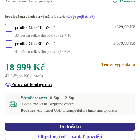
Zahrnutá záruka od prodejce:
12 měsíců
K dispozici v jiné konfiguraci
šedá
+2 676 Kč
Prodloužená záruka a výměna baterie
(Co je pojištěno?)
Dual-SIM (2 eSIMs)
+2 406 Kč
+829,99 Kč
prodloužit o 18 měsíců
30 měsíců celkového pokrytí (12 + 18)
+1 379,99 Kč
prodloužit o 30 měsíců
42 měsíců celkového pokrytí (12 + 30)
18 999 Kč
Téměř vyprodáno
41 125,55 Kč
(-54%)
Porovnat konfigurace
Včetně dopravy:
10. Srp. -
12. Srp.
30denní záruka na Bezplatné vrácení
Dodávka vč.:
Kabel USB-C kompatibilní s tímto smartphonem
Do košíku
Objednej teď – zaplať později