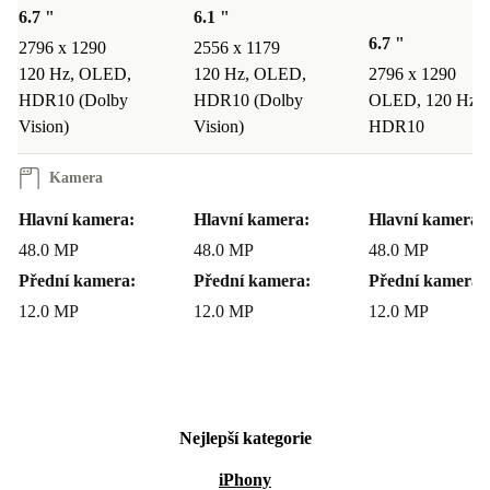
6.7 "
6.1 "
Díky 48MP profesionální hlavní kameře s optickou
6.7 "
2796 x 1290
2556 x 1179
kvalitou a 5x zoomem má tento fantastický, zcela
120 Hz, OLED,
120 Hz, OLED,
2796 x 1290
renovovaný iPhone 15 Pro Max něco zcela nového, co tě
HDR10 (Dolby
HDR10 (Dolby
OLED, 120 Hz,
posune na vrchol fotografických zážitků! S
Vision)
Vision)
HDR10
renovovaným iPhonem 15 Pro Max můžeš fotit od ultra
Kamera
širokoúhlých záběrů po extrémně blízké díky dlouhé
Hlavní kamera:
Hlavní kamera:
Hlavní kamera:
ohniskové vzdálenosti, kterou tento úžasný iPhone má.
48.0 MP
48.0 MP
48.0 MP
A nezapomeň, že fotky mají
praktickou velikost
Přední kamera:
Přední kamera:
Přední kamera:
souboru
12.0 MP
užitečnou pro ukládání a sdílení: Vyfotil jsi v
12.0 MP
12.0 MP
režimu Foto, ale teď, když se díváš do galerie, bys radši
přepnul na režim Portrét? S tímto skvělým renovovaným
iPhonem 15 Pro Max to není problém – jednoduše jdi na
Nejlepší kategorie
svou fotku, klepni na Upravit, klepni na Portrét, uprav
hloubku ostrosti a kouzlo je hotové! S možností upravit
iPhony