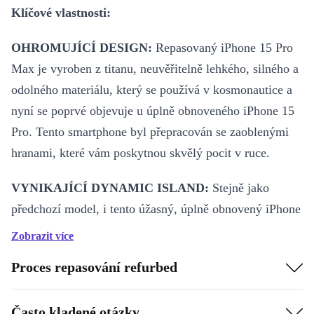
Klíčové vlastnosti:
OHROMUJÍCÍ DESIGN:
Repasovaný iPhone 15 Pro
Max je vyroben z titanu, neuvěřitelně lehkého, silného a
odolného materiálu, který se používá v kosmonautice a
nyní se poprvé objevuje u úplně obnoveného iPhone 15
Pro. Tento smartphone byl přepracován se zaoblenými
hranami, které vám poskytnou skvělý pocit v ruce.
VYNIKAJÍCÍ DYNAMIC ISLAND:
Stejně jako
předchozí model, i tento úžasný, úplně obnovený iPhone
15 Pro Max má „Dynamic Island“, který ti umožní
Zobrazit více
snadno vidět oznámení a aktivity, a dokonce ovládat
Proces repasování refurbed
hudbu – VŠE NA JEDNOM MÍSTĚ!
POUTAVÝ VÝKON:
Poháněn revolučním čipem A17
Často kladené otázky