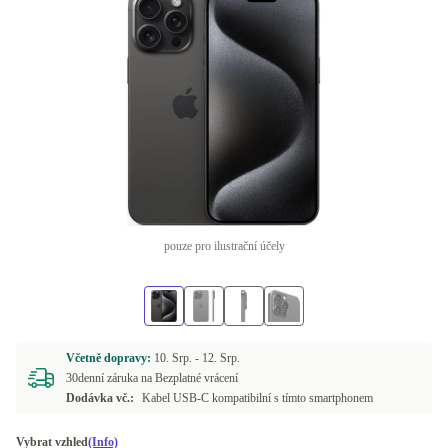
pouze pro ilustrační účely
Včetně dopravy:
10. Srp. -
12. Srp.
30denní záruka na Bezplatné vrácení
Dodávka vč.:
Kabel USB-C kompatibilní s tímto smartphonem
Vybrat vzhled
(Info)