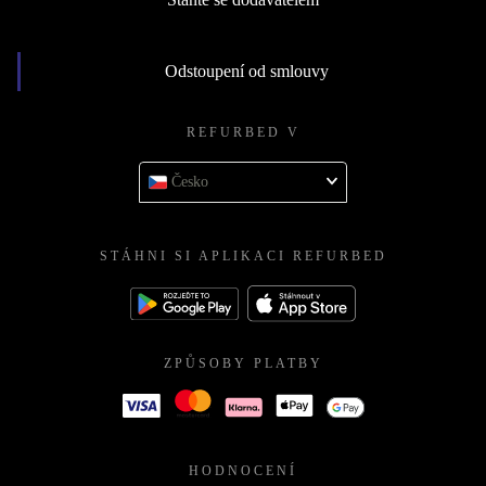
Odstoupení od smlouvy
REFURBED V
Česko
STÁHNI SI APLIKACI REFURBED
ZPŮSOBY PLATBY
HODNOCENÍ