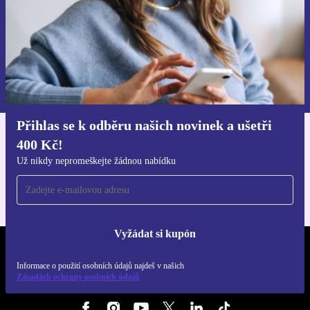
Chci voucher
Informace o použití osobních údajů najdeš v našich
Zásadách ochrany osobních údajů
.
Přihlas se k odběru našich novinek a ušetři
400 Kč!
Stáhni si aplikaci refurbed
Pro iOS a Android
Už nikdy nepromeškejte žádnou nabídku
Vyžádat si kupón
REFURBED ČESKO - RETHINK NEW.
Informace o použití osobních údajů najdeš v našich
Zásadách ochrany osobních údajů
SLEDUJ NÁS