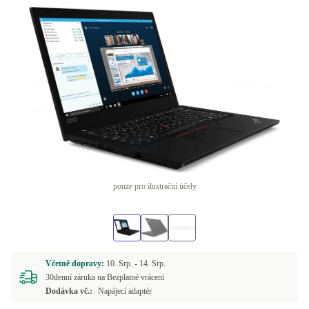
pouze pro ilustrační účely
Včetně dopravy:
10. Srp. -
14. Srp.
30denní záruka na Bezplatné vrácení
Dodávka vč.:
Napájecí adaptér