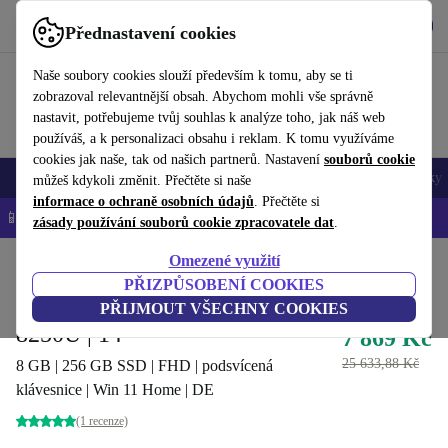
Stáhnout aplikaci
Stáhnout
Přednastavení cookies
Používejte refurbed rychle a snadno
Naše soubory cookies slouží především k tomu, aby se ti
zobrazoval relevantnější obsah. Abychom mohli vše správně
nastavit, potřebujeme tvůj souhlas k analýze toho, jak náš web
používáš, a k personalizaci obsahu i reklam. K tomu využíváme
cookies jak naše, tak od našich partnerů. Nastavení
souborů cookie
Mobily a smartphony
Notebooky
Tablety
Chytré hodinky
Doplňky
můžeš kdykoli změnit. Přečtěte si naše
informace o ochraně osobních údajů
. Přečtěte si
📱 -5 % NAVÍC na všechny iPhony – kód: IPHONEDEAL-
OP
zásady používání souborů cookie zpracovatele dat
.
Omezené využití
Domů
Produkty
Notebooky
Notebooky Lenovo
PŘIZPŮSOBENÍ COOKIES
Lenovo ThinkPad L490 | i5-
PŘIJMOUT VŠECHNY COOKIES
8250U | 14"
7 869 Kč
25 633,88 Kč
8 GB | 256 GB SSD | FHD | podsvícená
klávesnice | Win 11 Home | DE
(1 recenze)