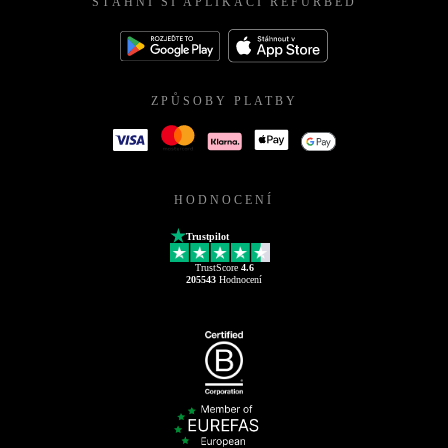
STÁHNI SI APLIKACI REFURBED
ZPŮSOBY PLATBY
HODNOCENÍ
Trustpilot
TrustScore
4.6
205543
Hodnocení