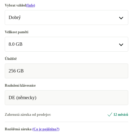
Vybrat vzhled
(Info)
Dobrý
Dobrý
Velikost paměti
8.0 GB
Velmi dobrý
+240 Kč
Vynikající
8.0 GB
+726 Kč
Úložiště
256 GB
16.0 GB
+486 Kč
Rozložení klávesnice
DE (německy)
Zahrnutá záruka od prodejce:
12 měsíců
Rozšířená záruka
(Co je pojištěno?)