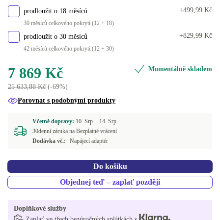
+499,99 Kč
prodloužit o 18 měsíců
30 měsíců celkového pokrytí (12 + 18)
+829,99 Kč
prodloužit o 30 měsíců
42 měsíců celkového pokrytí (12 + 30)
7 869 Kč
Momentálně skladem
25 633,88 Kč
(-69%)
Porovnat s podobnými produkty
Včetně dopravy:
10. Srp. -
14. Srp.
30denní záruka na Bezplatné vrácení
Dodávka vč.:
Napájecí adaptér
Do košíku
Objednej teď – zaplať později
Doplňkové služby
Zaplať ve třech bezúročných splátkách s