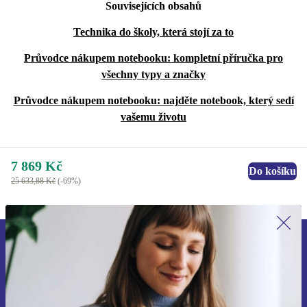
Souvisejících obsahů
Technika do školy, která stojí za to
Průvodce nákupem notebooku: kompletní příručka pro
všechny typy a značky
Průvodce nákupem notebooku: najděte notebook, který sedí
vašemu životu
7 869 Kč
Do košíku
25 633,88 Kč
(-69%)
Přihlas se k odběru našich novinek a
ušetři 400 Kč!
Už nikdy nepromeškej žádnou nabídku.