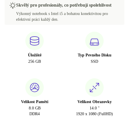
Skvělý pro profesionály, co potřebují spolehlivost
Výkonný notebook s Intel i5 a bohatou konektivitou pro
efektivní práci každý den.
Úložiště
Typ Pevného Disku
256 GB
SSD
Velikost Paměti
Velikost Obrazovky
8.0 GB
14.0 "
DDR4
1920 x 1080 (FullHD)