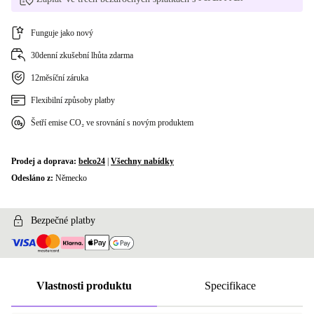
Funguje jako nový
30denní zkušební lhůta zdarma
12měsíční záruka
Flexibilní způsoby platby
Šetří emise CO₂ ve srovnání s novým produktem
Prodej a doprava:
belco24
|
Všechny nabídky
Odesláno z:
Německo
Bezpečné platby
Vlastnosti produktu
Specifikace