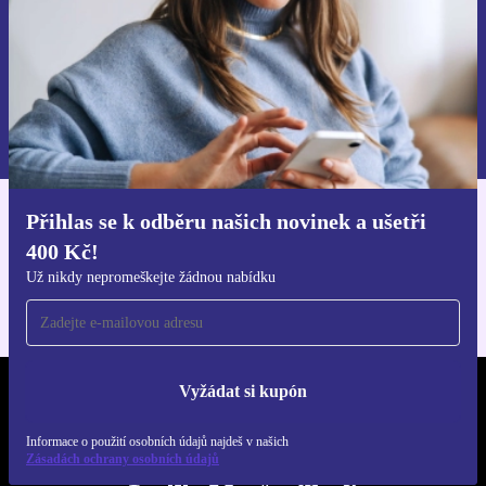
Chci voucher
Informace o použití osobních údajů najdeš v našich
Zásadách ochrany osobních údajů
.
Přihlas se k odběru našich novinek a ušetři
Stáhni si aplikaci refurbed
400 Kč!
Pro iOS a Android
Už nikdy nepromeškejte žádnou nabídku
Vyžádat si kupón
REFURBED ČESKO - RETHINK NEW.
Informace o použití osobních údajů najdeš v našich
SLEDUJ NÁS
Zásadách ochrany osobních údajů