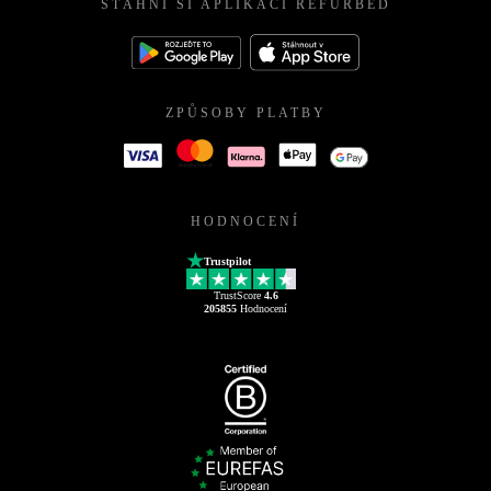
STÁHNI SI APLIKACI REFURBED
ZPŮSOBY PLATBY
HODNOCENÍ
Trustpilot
TrustScore
4.6
205855
Hodnocení