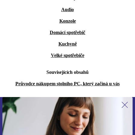
Audio
Konzole
Domácí spotřebič
Kuchyně
Velké spotřebiče
Souvisejících obsahů
Průvodce nákupem stolního PC, který začíná u vás
Přihlas se k odběru našich novinek a
ušetři 400 Kč!
Už nikdy nepromeškej žádnou nabídku.