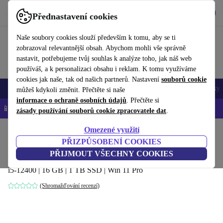
Stáhnout aplikaci
Stáhnout
Přednastavení cookies
Používejte refurbed rychle a snadno
Naše soubory cookies slouží především k tomu, aby se ti
zobrazoval relevantnější obsah. Abychom mohli vše správně
nastavit, potřebujeme tvůj souhlas k analýze toho, jak náš web
používáš, a k personalizaci obsahu i reklam. K tomu využíváme
cookies jak naše, tak od našich partnerů. Nastavení
souborů cookie
Mobily a smartphony
Notebooky
Tablety
Chytré hodinky
Doplňky
můžeš kdykoli změnit. Přečtěte si naše
informace o ochraně osobních údajů
. Přečtěte si
📱 -5 % NAVÍC na všechny iPhony – kód: IPHONEDEAL-
OP
zásady používání souborů cookie zpracovatele dat
.
Omezené využití
Domů
Produkty
Stolní počítače
Stolní počítače Lenovo
PŘIZPŮSOBENÍ COOKIES
Lenovo ThinkStation P360 Tiny
PŘIJMOUT VŠECHNY COOKIES
i5-12400 | 16 GB | 1 TB SSD | Win 11 Pro
(Shromažďování recenzí)