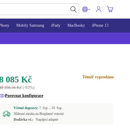
Phony
Mobily Samsung
iPady
MacBooky
iPhone 13
iPhone 
8 085 Kč
Téměř vyprodáno
48 356,56 Kč
(-83%)
Porovnat konfigurace
Včetně dopravy:
7. Srp. -
10. Srp.
30denní záruka na Bezplatné vrácení
Dodávka vč.:
Napájecí adaptér