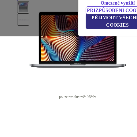
Omezené využití
PŘIZPŮSOBENÍ COO
PŘIJMOUT VŠECH
COOKIES
pouze pro ilustrační účely