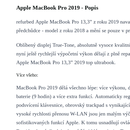
Apple MacBook Pro 2019 - Popis
refurbed Apple MacBook Pro 13,3” z roku 2019 nava
předchůdce - model z roku 2018 a mění se pouze v pr
Oblíbený displej True-Tone, absolutně vysoce kvalitn
nyní ještě rychlejší výpočetní výkon dělají z plně re
Apple MacBook Pro 13,3” 2019 top ultrabook.
Více všeho:
MacBook Pro 2019 dělá všechno lépe: více výkonu, d
baterie (9 hodin) a více extra funkcí. Automaticky re
podsvícení klávesnice, obrovský trackpad s vynikající
vysoké rychlosti přenosu W-LAN jsou jen malým vý
sofistikovaných funkcí Apple. K tomu usnadňují ovl