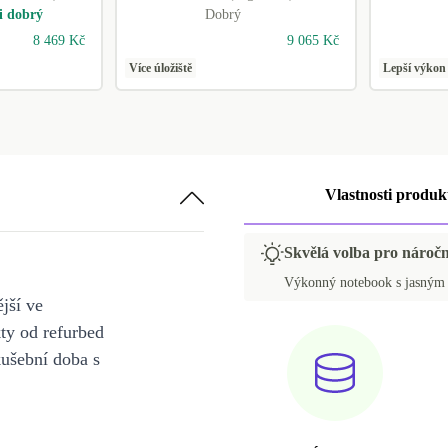
i dobrý
Dobrý
8 469 Kč
9 065 Kč
Více úložiště
Lepší výkon
Vlastnosti produk
Skvělá volba pro náročn
Výkonný notebook s jasným d
jší ve
y od refurbed
kušební doba s