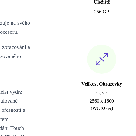
Úložiště
256 GB
zuje na svého
ocesoru.
í zpracování a
pasovaného
Velikost Obrazovky
elší výdrž
13.3 "
gulované
2560 x 1600
(WQXGA)
 přesností a
čtem
ádání Touch