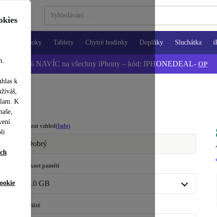
okies
Notebooky
Tablety
Chytré hodinky
Doplňky
Sluchátka
i
h.
📱 -5 % NAVÍC na všechny iPhony – kód: IPHONEDEAL-
OP
uhlas k
užíváš,
klam. K
naše,
vení
Vybrat vzhled
(Info)
li
Dobrý
ích
Velikost paměti
ookie
8.0 GB
8.0 GB
Úložiště