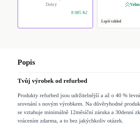
Dobrý
Velm
8 085 Kč
Lepší vzhled
Popis
Tvůj výrobek od refurbed
Produkty refurbed jsou udržitelnější a až o 40 % levně
srovnání s novým výrobkem. Na důvěryhodné produkt
se vztahuje minimálně 12měsíční záruka a 30denní z
vrácením zdarma, a to bez jakýchkoliv otázek.