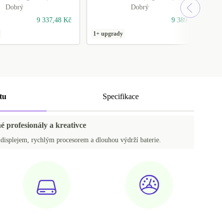
Dobrý
Dobrý
9 337,48 Kč
9 389 Kč
1+ upgrady
1
tu
Specifikace
é profesionály a kreativce
isplejem, rychlým procesorem a dlouhou výdrží baterie.