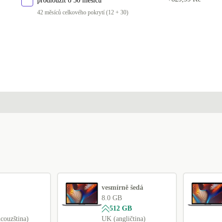
prodloužit o 30 měsíců
PT (portugalština) | 16.0 GB
+1 720 Kč
42 měsíců celkového pokrytí (12 + 30)
ND (severské země) | 16.0 GB
+1 960 Kč
DK (dánština)
+2 540 Kč
NL (nizozemština)
+3 260 Kč
SE (švédština)
+3 260 Kč
CH (Švýcarsko)
+3 260 Kč
FI (finština) | Intel Core i5-8257U, 1.40 GHz,
+6 410 Kč
Intel Iris Plus Graphics 645
BE (belgický) | Intel Core i5-8257U, 1.40 GHz,
+6 410 Kč
Intel Iris Plus Graphics 645
vesmírně šedá
8.0 GB
512 GB
couzština)
UK (angličtina)