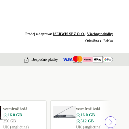
Prodej a doprava:
ISERWIS SP Z O. O.
|
Všechny nabídky
Odesláno z:
Polsko
Bezpečné platby
vesmírně šedá
vesmírně šedá
16.0 GB
16.0 GB
256 GB
512 GB
UK (angličtina)
UK (angličtina)