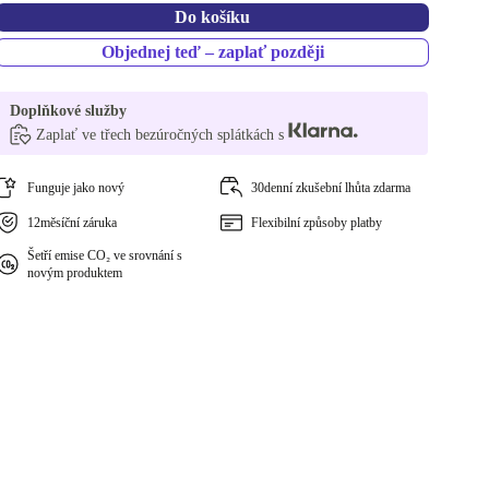
Do košíku
Objednej teď – zaplať později
Doplňkové služby
Zaplať ve třech bezúročných splátkách s
Funguje jako nový
30denní zkušební lhůta zdarma
12měsíční záruka
Flexibilní způsoby platby
Šetří emise CO₂ ve srovnání s
novým produktem