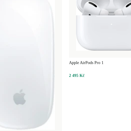
repasován,
ám a kup si ho
Apple AirPods Pro 1
2 495 Kč