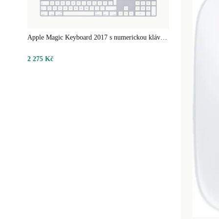
refurbed MacBook Pro 2019 je v až 40 krocích plně 
vypadá jako nový a funguje jako nový. Přesvědč se s
Apple Magic Keyboard 2017 s numerickou klávesnicí
ještě dnes!
2 275 Kč