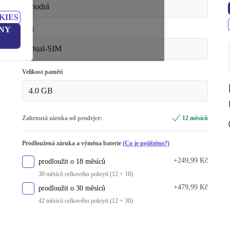
modrá
KIES
NY
SIM
Dual-SIM
Velikost paměti
4.0 GB
Zahrnutá záruka od prodejce:
12 měsíců
Prodloužená záruka a výměna baterie
(Co je pojištěno?)
+249,99 Kč
prodloužit o 18 měsíců
30 měsíců celkového pokrytí (12 + 18)
+479,99 Kč
prodloužit o 30 měsíců
42 měsíců celkového pokrytí (12 + 30)