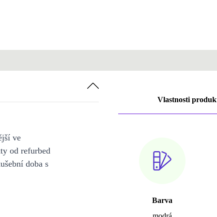
Vlastnosti produk
jší ve
y od refurbed
kušební doba s
Barva
modrá