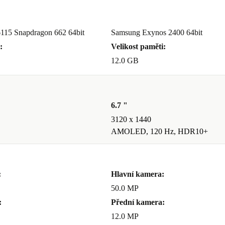
15 Snapdragon 662 64bit
Samsung Exynos 2400 64bit
:
Velikost paměti:
12.0 GB
6.7 "
3120 x 1440
AMOLED, 120 Hz, HDR10+
:
Hlavní kamera:
50.0 MP
:
Přední kamera:
12.0 MP