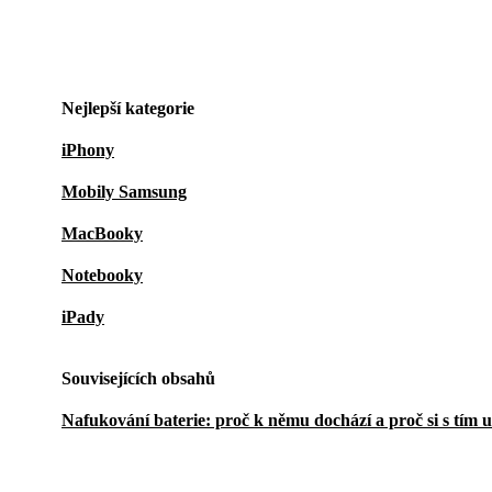
Nejlepší kategorie
iPhony
Mobily Samsung
MacBooky
Notebooky
iPady
Souvisejících obsahů
Nafukování baterie: proč k němu dochází a proč si s tím 