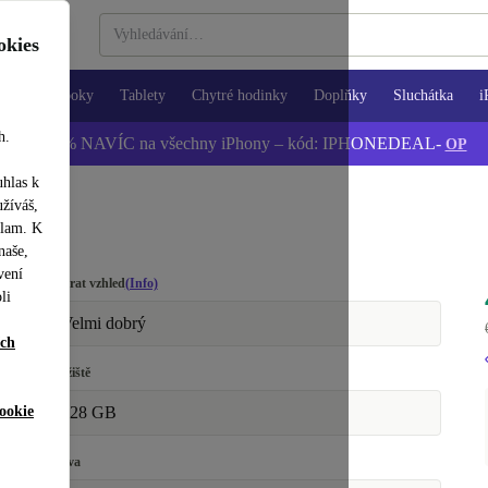
okies
Notebooky
Tablety
Chytré hodinky
Doplňky
Sluchátka
i
h.
📱 -5 % NAVÍC na všechny iPhony – kód: IPHONEDEAL-
OP
uhlas k
užíváš,
klam. K
naše,
vení
Vybrat vzhled
(Info)
li
Velmi dobrý
ích
Úložiště
ookie
128 GB
Barva