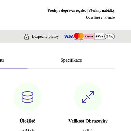
Prodej a doprava:
regalec
|
Všechny nabídky
Odesláno z:
Francie
Bezpečné platby
tu
Specifikace
Úložiště
Velikost Obrazovky
128 GB
6.8 "