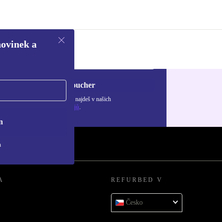
novinek a
Chci voucher
ormace o použití osobních údajů najdeš v našich
adách ochrany osobních údajů
.
n
h
A
REFURBED V
Česko