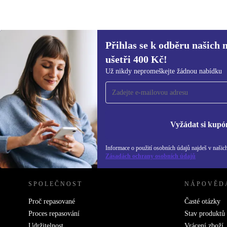
Přihlas se k odběru našich 
4 379 Kč
6 036,61 Kč
(-27%)
ušetři 400 Kč!
Přihlas se k odběru našich novinek a
Už nikdy nepromeškejte žádnou nabídku
ušetři 400 Kč!
Už nikdy nepromeškej žádnou nabídku.
Inf
Zás
Vyžádat si kupó
Informace o použití osobních údajů najdeš v našic
REFURBED ČESKO - RETHINK NEW.
Zásadách ochrany osobních údajů
SPOLEČNOST
NÁPOVĚD
Proč repasované
Časté otázky
Proces repasování
Stav produktů
Udržitelnost
Vrácení zboží