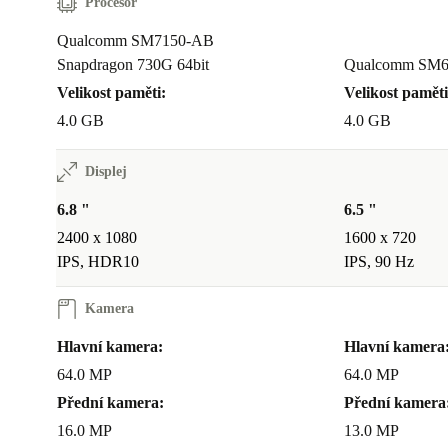
Procesor
Qualcomm SM7150-AB
Snapdragon 730G 64bit
Qualcomm SM61
Velikost paměti:
Velikost paměti
4.0 GB
4.0 GB
Displej
6.8 "
6.5 "
2400 x 1080
1600 x 720
IPS, HDR10
IPS, 90 Hz
Kamera
Hlavní kamera:
Hlavní kamera
64.0 MP
64.0 MP
Přední kamera:
Přední kamera
16.0 MP
13.0 MP