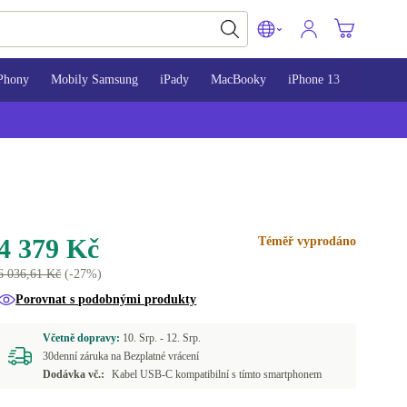
Phony
Mobily Samsung
iPady
MacBooky
iPhone 13
iPhone 
4 379 Kč
Téměř vyprodáno
6 036,61 Kč
(-27%)
Porovnat s podobnými produkty
Včetně dopravy:
10. Srp. -
12. Srp.
30denní záruka na Bezplatné vrácení
Dodávka vč.:
Kabel USB-C kompatibilní s tímto smartphonem