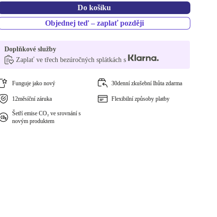
Do košíku
Objednej teď – zaplať později
Doplňkové služby
Zaplať ve třech bezúročných splátkách s
Funguje jako nový
30denní zkušební lhůta zdarma
12měsíční záruka
Flexibilní způsoby platby
Šetří emise CO₂ ve srovnání s
novým produktem