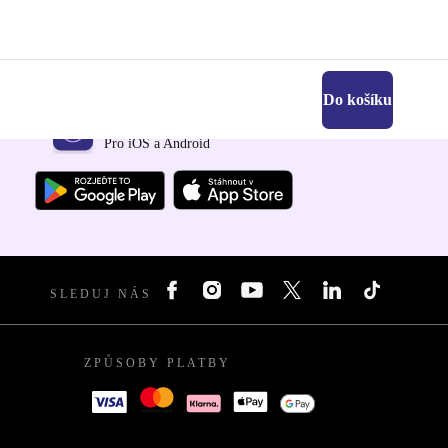
Do košíku
Stáhni si aplikaci refurbed
Pro iOS a Android
SLEDUJ NÁS
ZPŮSOBY PLATBY