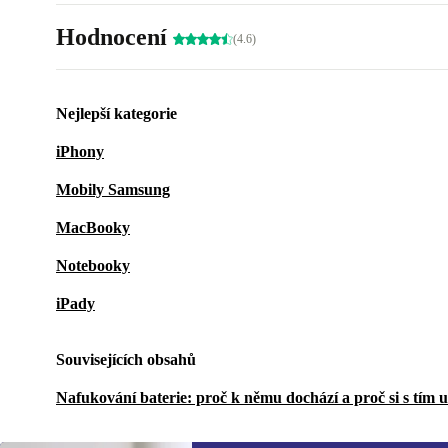
Hodnocení
(4.6)
Nejlepší kategorie
iPhony
Mobily Samsung
MacBooky
Notebooky
iPady
Souvisejících obsahů
Nafukování baterie: proč k němu dochází a proč si s tím 