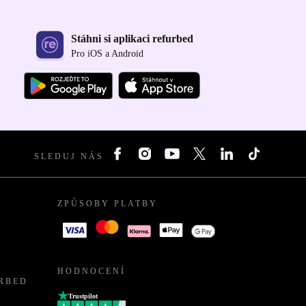
Stáhni si aplikaci refurbed
Pro iOS a Android
SLEDUJ NÁS
ZPŮSOBY PLATBY
HODNOCENÍ
URBED
Trustpilot