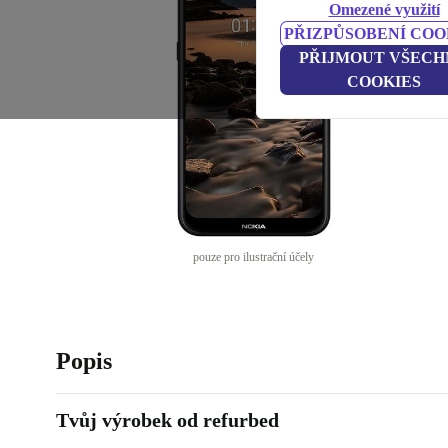
Omezené využití
PŘIZPŮSOBENÍ COO
PŘIJMOUT VŠECH
COOKIES
pouze pro ilustrační účely
Popis
Tvůj výrobek od refurbed