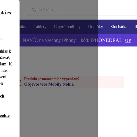
okies
Notebooky
Tablety
Chytré hodinky
Doplňky
Sluchátka
i
h.
📱 -5 % NAVÍC na všechny iPhony – kód: IPHONEDEAL-
OP
uhlas k
užíváš,
klam. K
naše,
vení
Produkt je momentálně vyprodaný
li
Objevte více Mobily Nokia
ích
ookie