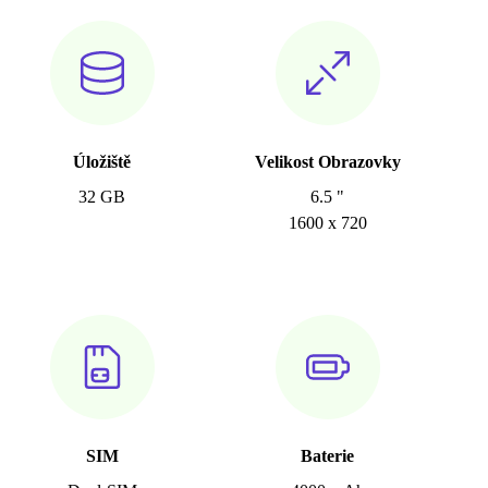
Úložiště
Velikost Obrazovky
32 GB
6.5 "
1600 x 720
SIM
Baterie