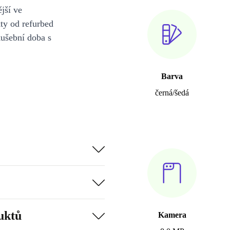
jší ve
y od refurbed
kušební doba s
Barva
černá/šedá
uktů
Kamera