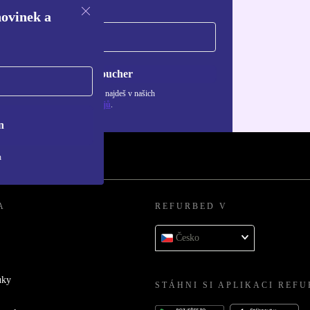
novinek a
Chci voucher
ormace o použití osobních údajů najdeš v našich
adách ochrany osobních údajů
.
n
h
A
REFURBED V
Česko
uky
STÁHNI SI APLIKACI REF