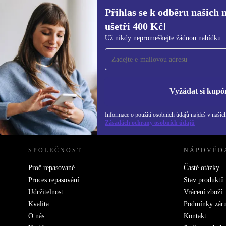
Přihlas se k odběru našich 
ušetři 400 Kč!
Přihlas se k odběru našich novinek a
Už nikdy nepromeškejte žádnou nabídku
ušetři 400 Kč!
Už nikdy nepromeškej žádnou nabídku.
Inf
Zás
Vyžádat si kupó
Informace o použití osobních údajů najdeš v našic
REFURBED ČESKO - RETHINK NEW.
Zásadách ochrany osobních údajů
SPOLEČNOST
NÁPOVĚD
Proč repasované
Časté otázky
Proces repasování
Stav produktů
Udržitelnost
Vrácení zboží
Kvalita
Podmínky zár
O nás
Kontakt