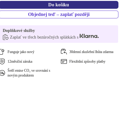
Do košíku
Objednej teď – zaplať později
Doplňkové služby
Zaplať ve třech bezúročných splátkách s
Funguje jako nový
30denní zkušební lhůta zdarma
12měsíční záruka
Flexibilní způsoby platby
Šetří emise CO₂ ve srovnání s
novým produktem