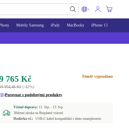
Phony
Mobily Samsung
iPady
MacBooky
iPhone 13
iPhone 
9 765 Kč
Téměř vyprodáno
16 954,46 Kč
(-42%)
Porovnat s podobnými produkty
Včetně dopravy:
11. Srp. -
13. Srp.
30denní záruka na Bezplatné vrácení
Dodávka vč.:
USB-C kabel kompatibilní s tímto smartphonem