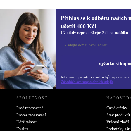
Přihlas se k odběru našich 
9 765 Kč
16 954,46 Kč
(-42%)
ušetři 400 Kč!
Přihlas se k odběru našich novinek a
Už nikdy nepromeškejte žádnou nabídku
ušetři 400 Kč!
Už nikdy nepromeškej žádnou nabídku.
Inf
Zás
Vyžádat si kupó
Informace o použití osobních údajů najdeš v našic
REFURBED ČESKO - RETHINK NEW.
Zásadách ochrany osobních údajů
SPOLEČNOST
NÁPOVĚD
Proč repasované
Časté otázky
Proces repasování
Stav produktů
Udržitelnost
Vrácení zboží
Kvalita
Podmínky zár