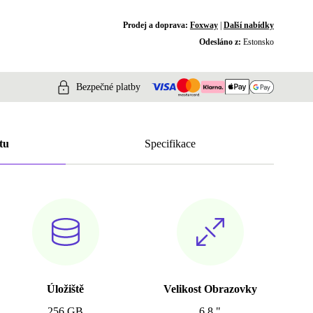
Prodej a doprava:
Foxway
|
Další nabídky
Odesláno z:
Estonsko
Bezpečné platby
tu
Specifikace
Úložiště
Velikost Obrazovky
256 GB
6.8 "