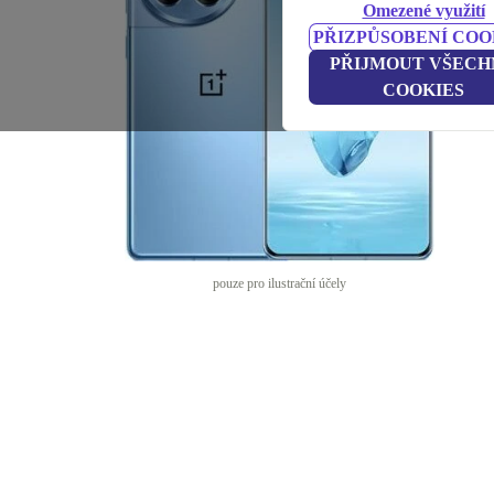
Omezené využití
PŘIZPŮSOBENÍ COO
PŘIJMOUT VŠECH
COOKIES
pouze pro ilustrační účely