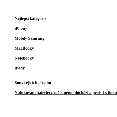
Nejlepší kategorie
iPhony
Mobily Samsung
MacBooky
Notebooky
iPady
Souvisejících obsahů
Nafukování baterie: proč k němu dochází a proč si s tím 