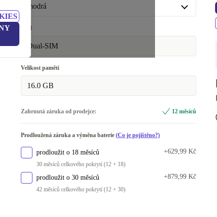
modrá
KIES
modrá
NY
SIM
šedá
+1 250 Kč
Dual-SIM
Velikost paměti
16.0 GB
Zahrnutá záruka od prodejce:
12 měsíců
Prodloužená záruka a výměna baterie
(Co je pojištěno?)
+629,99 Kč
prodloužit o 18 měsíců
30 měsíců celkového pokrytí (12 + 18)
+879,99 Kč
prodloužit o 30 měsíců
42 měsíců celkového pokrytí (12 + 30)