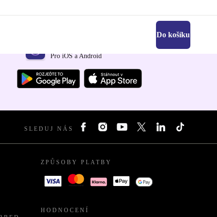
Do košíku
Stáhni si aplikaci refurbed
Pro iOS a Android
SLEDUJ NÁS
ZPŮSOBY PLATBY
HODNOCENÍ