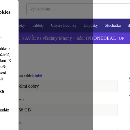
okies
Notebooky
Tablety
Chytré hodinky
Doplňky
Sluchátka
i
h.
📱 -5 % NAVÍC na všechny iPhony – kód: IPHONEDEAL-
OP
uhlas k
užíváš,
klam. K
naše,
vení
Vybrat vzhled
(Info)
li
Velmi dobrý
ích
Úložiště
ookie
256 GB
Barva