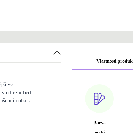
Vlastnosti produk
jší ve
y od refurbed
kušební doba s
Barva
modrá