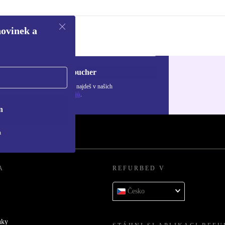
novinek a
Chci voucher
ormace o použití osobních údajů najdeš v našich
adách ochrany osobních údajů
.
n
h
A
REFURBED V
Česko
uky