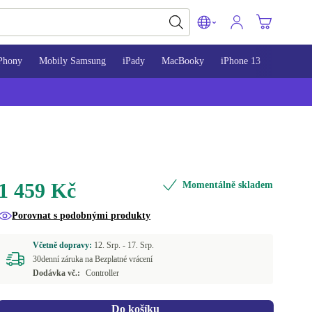
Phony
Mobily Samsung
iPady
MacBooky
iPhone 13
iPhone 
1 459 Kč
Momentálně skladem
Porovnat s podobnými produkty
Včetně dopravy:
12. Srp. -
17. Srp.
30denní záruka na Bezplatné vrácení
Dodávka vč.:
Controller
Do košíku