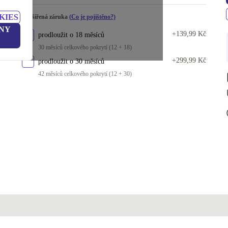
KIES
Rozšířená záruka
(Co je pojištěno?)
NY
+139,99 Kč
prodloužit o 18 měsíců
30 měsíců celkového pokrytí (12 + 18)
+299,99 Kč
prodloužit o 30 měsíců
42 měsíců celkového pokrytí (12 + 30)