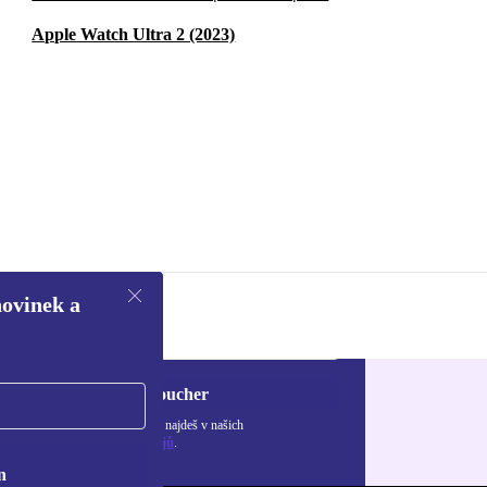
Apple Watch Ultra 2 (2023)
novinek a
Chci voucher
ormace o použití osobních údajů najdeš v našich
adách ochrany osobních údajů
.
n