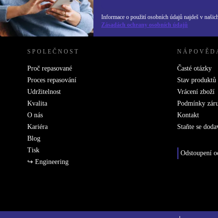
Informace o použití osobních údajů najdeš v našic
REFURBED ČESKO - RETHINK NEW.
Zásadách ochrany osobních údajů
SPOLEČNOST
NÁPOVĚD
Proč repasované
Časté otázky
Proces repasování
Stav produktů
Udržitelnost
Vrácení zboží
Kvalita
Podmínky zár
O nás
Kontakt
Kariéra
Staňte se doda
Blog
Tisk
Odstoupení o
↪ Engineering