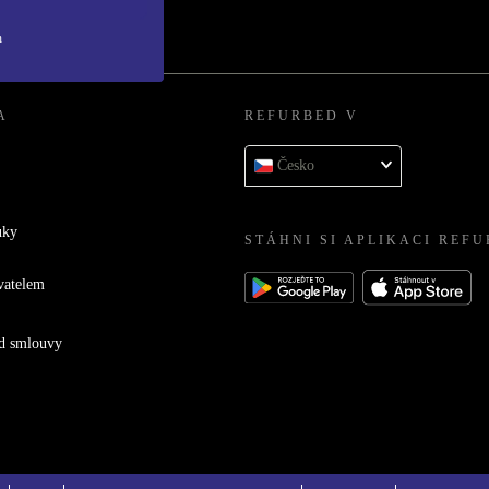
h
A
REFURBED V
Česko
uky
STÁHNI SI APLIKACI REF
vatelem
d smlouvy