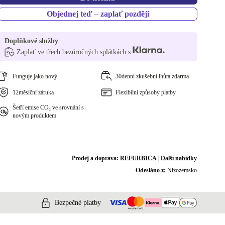
Objednej teď – zaplať později
Doplňkové služby
Zaplať ve třech bezúročných splátkách s
Funguje jako nový
30denní zkušební lhůta zdarma
12měsíční záruka
Flexibilní způsoby platby
Šetří emise CO₂ ve srovnání s
novým produktem
Prodej a doprava:
REFURBICA
|
Další nabídky
Odesláno z:
Nizozemsko
Bezpečné platby