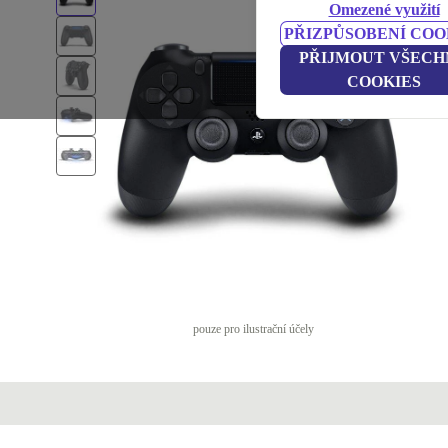
Omezené využití
PŘIZPŮSOBENÍ COO
PŘIJMOUT VŠECH
COOKIES
pouze pro ilustrační účely