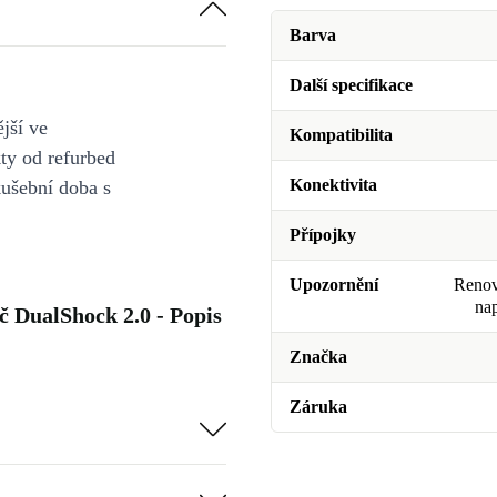
Barva
Další specifikace
jší ve
Kompatibilita
y od refurbed
Konektivita
kušební doba s
Přípojky
Upozornění
Renova
na
č DualShock 2.0 - Popis
Značka
Záruka