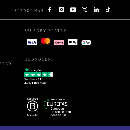
SLEDUJ NÁS
ZPŮSOBY PLATBY
HODNOCENÍ
URBED
Trustpilot
TrustScore
4.6
205674
Hodnocení