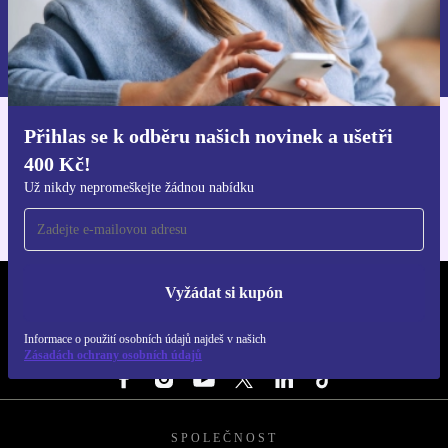
Chci voucher
Informace o použití osobních údajů najdeš v našich
Zásadách ochrany osobních údajů
.
Přihlas se k odběru našich novinek a ušetři
Stáhni si aplikaci refurbed
400 Kč!
Pro iOS a Android
Už nikdy nepromeškejte žádnou nabídku
Vyžádat si kupón
REFURBED ČESKO - RETHINK NEW.
Informace o použití osobních údajů najdeš v našich
SLEDUJ NÁS
Zásadách ochrany osobních údajů
SPOLEČNOST