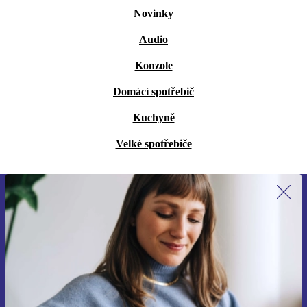
Novinky
Audio
Konzole
Domácí spotřebič
Kuchyně
Velké spotřebiče
Přihlas se k odběru našich novinek a
ušetři 400 Kč!
Už nikdy nepromeškej žádnou nabídku.