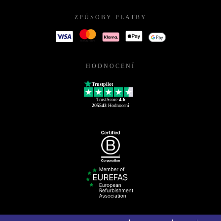
ZPŮSOBY PLATBY
HODNOCENÍ
Trustpilot
TrustScore
4.6
205543
Hodnocení