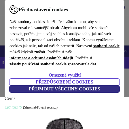
Stáhnout aplikaci
Stáhnout
Přednastavení cookies
Používejte refurbed rychle a snadno
Naše soubory cookies slouží především k tomu, aby se ti
zobrazoval relevantnější obsah. Abychom mohli vše správně
nastavit, potřebujeme tvůj souhlas k analýze toho, jak náš web
používáš, a k personalizaci obsahu i reklam. K tomu využíváme
cookies jak naše, tak od našich partnerů. Nastavení
souborů cookie
Mobily a smartphony
Notebooky
Tablety
Chytré hodinky
Doplňky
můžeš kdykoli změnit. Přečtěte si naše
informace o ochraně osobních údajů
. Přečtěte si
📱 -5 % NAVÍC na všechny iPhony – kód: IPHONEDEAL-
OP
zásady používání souborů cookie zpracovatele dat
.
Omezené využití
Domů
Produkty
Příslušenství
Počítačové příslušenství
Myši
PŘIZPŮSOBENÍ COOKIES
Rapoo 3510 Plus
PŘIJMOUT VŠECHNY COOKIES
Černá
(Shromažďování recenzí)