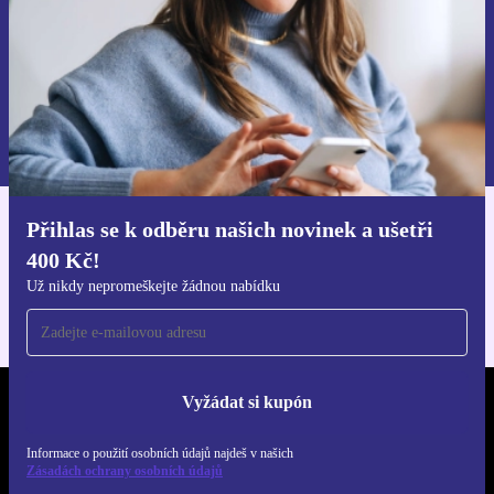
Chci voucher
Informace o použití osobních údajů najdeš v našich
Zásadách ochrany osobních údajů
.
Přihlas se k odběru našich novinek a ušetři
Stáhni si aplikaci refurbed
400 Kč!
Pro iOS a Android
Už nikdy nepromeškejte žádnou nabídku
Vyžádat si kupón
REFURBED ČESKO - RETHINK NEW.
Informace o použití osobních údajů najdeš v našich
SLEDUJ NÁS
Zásadách ochrany osobních údajů