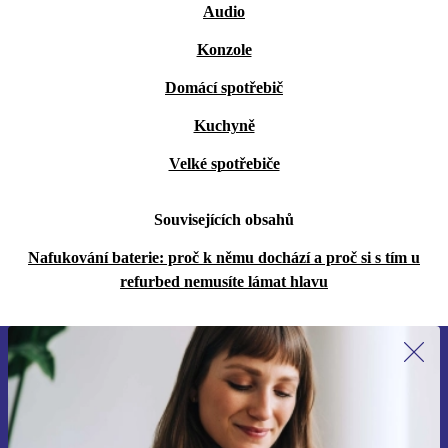
Audio
Konzole
Domácí spotřebič
Kuchyně
Velké spotřebiče
Souvisejících obsahů
Nafukování baterie: proč k němu dochází a proč si s tím u
refurbed nemusíte lámat hlavu
Přihlas se k odběru našich novinek a
ušetři 400 Kč!
Už nikdy nepromeškej žádnou nabídku.