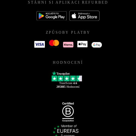
STÁHNI SI APLIKACI REFURBED
ZPŮSOBY PLATBY
HODNOCENÍ
Trustpilot
TrustScore
4.6
205885
Hodnocení