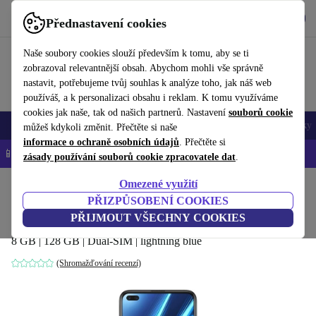
Stáhnout aplikaci
Stáhnout
Přednastavení cookies
Používejte refurbed rychle a snadno
Naše soubory cookies slouží především k tomu, aby se ti
zobrazoval relevantnější obsah. Abychom mohli vše správně
nastavit, potřebujeme tvůj souhlas k analýze toho, jak náš web
používáš, a k personalizaci obsahu i reklam. K tomu využíváme
cookies jak naše, tak od našich partnerů. Nastavení
souborů cookie
Mobily a smartphony
Notebooky
Tablety
Chytré hodinky
Doplňky
můžeš kdykoli změnit. Přečtěte si naše
informace o ochraně osobních údajů
. Přečtěte si
📱 -5 % NAVÍC na všechny iPhony – kód: IPHONEDEAL-
OP
zásady používání souborů cookie zpracovatele dat
.
Omezené využití
Domů
Produkty
Mobily a smartphony
PŘIZPŮSOBENÍ COOKIES
Realme 6 Pro
PŘIJMOUT VŠECHNY COOKIES
8 GB | 128 GB | Dual-SIM | lightning blue
(Shromažďování recenzí)