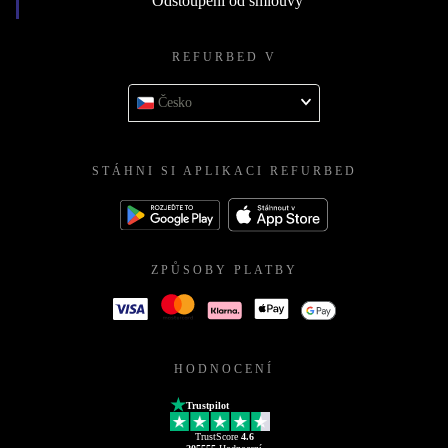
Odstoupení od smlouvy
REFURBED V
Česko
STÁHNI SI APLIKACI REFURBED
ZPŮSOBY PLATBY
HODNOCENÍ
Trustpilot
TrustScore
4.6