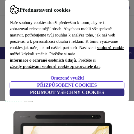
Stáhnout aplikaci
Stáhnout
Přednastavení cookies
Používejte refurbed rychle a snadno
Naše soubory cookies slouží především k tomu, aby se ti
zobrazoval relevantnější obsah. Abychom mohli vše správně
nastavit, potřebujeme tvůj souhlas k analýze toho, jak náš web
používáš, a k personalizaci obsahu i reklam. K tomu využíváme
cookies jak naše, tak od našich partnerů. Nastavení
souborů cookie
Mobily a smartphony
Notebooky
Tablety
Chytré hodinky
Doplňky
můžeš kdykoli změnit. Přečtěte si naše
informace o ochraně osobních údajů
. Přečtěte si
Domů
zásady používání souborů cookie zpracovatele dat
Produkty
Tablety
Tablety Samsung
.
Omezené využití
Samsung Galaxy Tab S8
PŘIZPŮSOBENÍ COOKIES
9 675 Kč
8 GB | 128 GB | Graphite
PŘIJMOUT VŠECHNY COOKIES
16 946,16 Kč
(4,9/5)