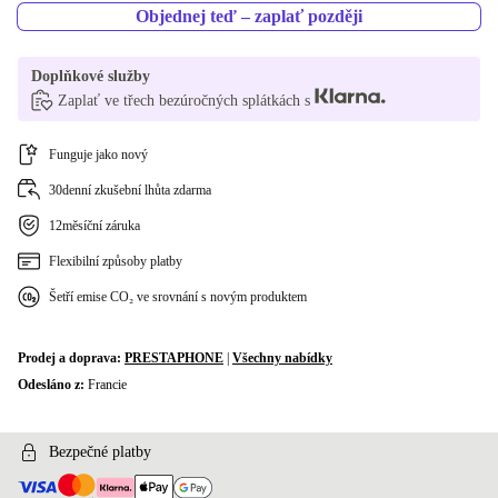
Objednej teď – zaplať později
Doplňkové služby
Zaplať ve třech bezúročných splátkách s
Funguje jako nový
30denní zkušební lhůta zdarma
12měsíční záruka
Flexibilní způsoby platby
Šetří emise CO₂ ve srovnání s novým produktem
Prodej a doprava:
PRESTAPHONE
|
Všechny nabídky
Odesláno z:
Francie
Bezpečné platby