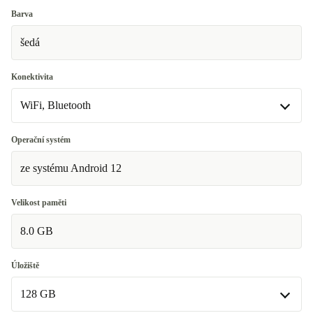
Barva
šedá
Konektivita
WiFi, Bluetooth
WiFi, Bluetooth
Operační systém
ze systému Android 12
WiFi, Bluetooth, Mobilní data (5G)
+2 184 Kč
Velikost paměti
8.0 GB
Úložiště
128 GB