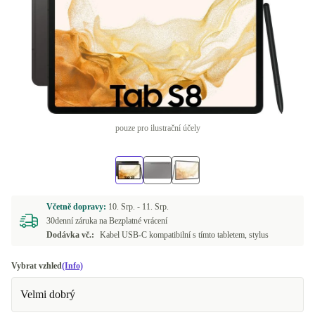
pouze pro ilustrační účely
Včetně dopravy:
10. Srp. -
11. Srp.
30denní záruka na Bezplatné vrácení
Dodávka vč.:
Kabel USB-C kompatibilní s tímto tabletem, stylus
Vybrat vzhled
(Info)
Velmi dobrý