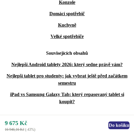
Konzole
Domácí spotřebič
Kuchyně
Velké spotřebiče
Souvisejících obsahů
Nejlepší Android tablety 2026: který sedne právě vám?
Nejlepší tablet pro studenty: jak vybrat ještě před začátkem
semestru
iPad vs Samsung Galaxy Tab: který repasovaný tablet si
koupit?
9 675 Kč
Do košíku
16 946,16 Kč
(-43%)