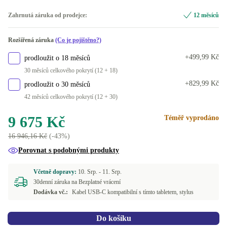
128 GB
Zahrnutá záruka od prodejce:
12 měsíců
K dispozici v jiné konfiguraci
Rozšířená záruka
(Co je pojištěno?)
256 GB
+64 Kč
+499,99 Kč
prodloužit o 18 měsíců
30 měsíců celkového pokrytí (12 + 18)
+829,99 Kč
prodloužit o 30 měsíců
42 měsíců celkového pokrytí (12 + 30)
9 675 Kč
Téměř vyprodáno
16 946,16 Kč
(-43%)
Porovnat s podobnými produkty
Včetně dopravy:
10. Srp. -
11. Srp.
30denní záruka na Bezplatné vrácení
Dodávka vč.:
Kabel USB-C kompatibilní s tímto tabletem, stylus
Do košíku