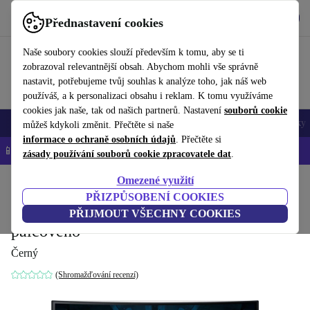
Stáhnout aplikaci
Stáhnout
Přednastavení cookies
Používejte refurbed rychle a snadno
Naše soubory cookies slouží především k tomu, aby se ti
zobrazoval relevantnější obsah. Abychom mohli vše správně
nastavit, potřebujeme tvůj souhlas k analýze toho, jak náš web
používáš, a k personalizaci obsahu i reklam. K tomu využíváme
cookies jak naše, tak od našich partnerů. Nastavení
souborů cookie
Mobily a smartphony
Notebooky
Tablety
Chytré hodinky
Doplňky
můžeš kdykoli změnit. Přečtěte si naše
informace o ochraně osobních údajů
. Přečtěte si
📱 -5 % NAVÍC na všechny iPhony – kód: IPHONEDEAL-
OP
zásady používání souborů cookie zpracovatele dat
.
Omezené využití
Domů
Produkty
Monitory
PŘIZPŮSOBENÍ COOKIES
Samsung Odyssey G7 G73T | 26.9-
PŘIJMOUT VŠECHNY COOKIES
palcového
Černý
(Shromažďování recenzí)