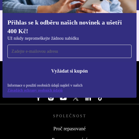
Přihlas se k odběru našich novinek a ušetři
Stáhni si aplikaci refurbed
400 Kč!
Pro iOS a Android
Už nikdy nepromeškejte žádnou nabídku
Vyžádat si kupón
REFURBED ČESKO - RETHINK NEW.
Informace o použití osobních údajů najdeš v našich
SLEDUJ NÁS
Zásadách ochrany osobních údajů
SPOLEČNOST
Proč repasované