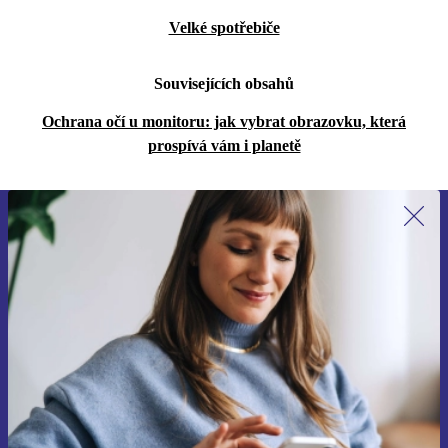
Velké spotřebiče
Souvisejících obsahů
Ochrana očí u monitoru: jak vybrat obrazovku, která
prospívá vám i planetě
Přihlas se k odběru našich novinek a
ušetři 400 Kč!
Už nikdy nepromeškej žádnou nabídku.
Chci voucher
Informace o použití osobních údajů najdeš v našich
Zásadách ochrany osobních údajů
.