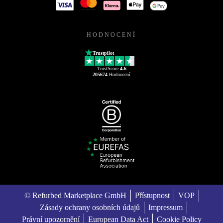
HODNOCENÍ
Trustpilot
TrustScore
4.6
205674
Hodnocení
© Refurbed Marketplace GmbH
Přístupnost
VOP
Zásady ochrany osobních údajů
Impressum
Právní upozornění
European Data Act
Cookie Policy