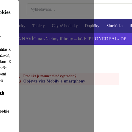
okies
Notebooky
Tablety
Chytré hodinky
Doplňky
Sluchátka
i
h.
📱 -5 % NAVÍC na všechny iPhony – kód: IPHONEDEAL-
OP
uhlas k
užíváš,
klam. K
naše,
vení
Produkt je momentálně vyprodaný
li
Objevte více Mobily a smartphony
ích
ookie