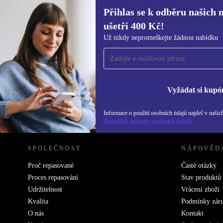
Přihlas se k odběru našich 
ušetři 400 Kč!
Přihlas se k odběru našich novinek a
Už nikdy nepromeškejte žádnou nabídku
ušetři 400 Kč!
Už nikdy nepromeškej žádnou nabídku.
Inf
Zás
Vyžádat si kupó
Informace o použití osobních údajů najdeš v našic
REFURBED ČESKO - RETHINK NEW.
Zásadách ochrany osobních údajů
SPOLEČNOST
NÁPOVĚD
Proč repasované
Časté otázky
Proces repasování
Stav produktů
Udržitelnost
Vrácení zboží
Kvalita
Podmínky zár
O nás
Kontakt