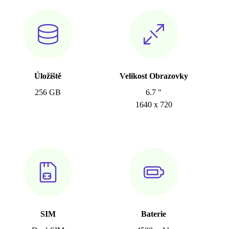
Úložiště
Velikost Obrazovky
256 GB
6.7 "
1640 x 720
SIM
Baterie