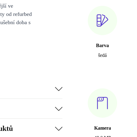
jší ve
y od refurbed
kušební doba s
Barva
šedá
uktů
Kamera