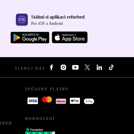
Stáhni si aplikaci refurbed
Pro iOS a Android
SLEDUJ NÁS
ZPŮSOBY PLATBY
HODNOCENÍ
URBED
Trustpilot