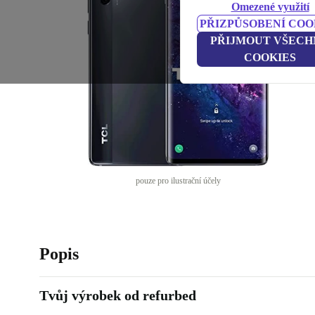
Omezené využití
PŘIZPŮSOBENÍ COO
PŘIJMOUT VŠECH
COOKIES
pouze pro ilustrační účely
Popis
Tvůj výrobek od refurbed