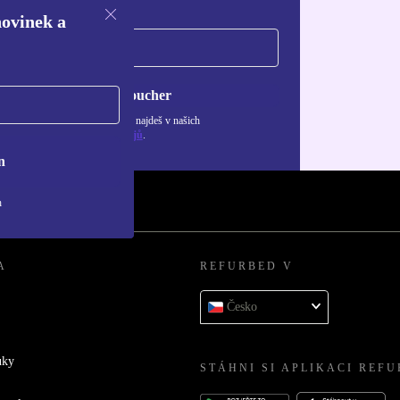
novinek a
Chci voucher
ormace o použití osobních údajů najdeš v našich
adách ochrany osobních údajů
.
n
h
A
REFURBED V
Česko
uky
STÁHNI SI APLIKACI REF