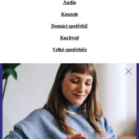
Audio
Konzole
Domácí spotřebič
Kuchyně
Velké spotřebiče
Přihlas se k odběru našich novinek a
ušetři 400 Kč!
Už nikdy nepromeškej žádnou nabídku.
Chci voucher
Informace o použití osobních údajů najdeš v našich