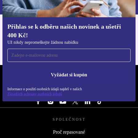
Zásadách ochrany osobních údajů
.
Přihlas se k odběru našich novinek a ušetři
Stáhni si aplikaci refurbed
400 Kč!
Pro iOS a Android
Už nikdy nepromeškejte žádnou nabídku
Vyžádat si kupón
REFURBED ČESKO - RETHINK NEW.
Informace o použití osobních údajů najdeš v našich
SLEDUJ NÁS
Zásadách ochrany osobních údajů
SPOLEČNOST
Proč repasované