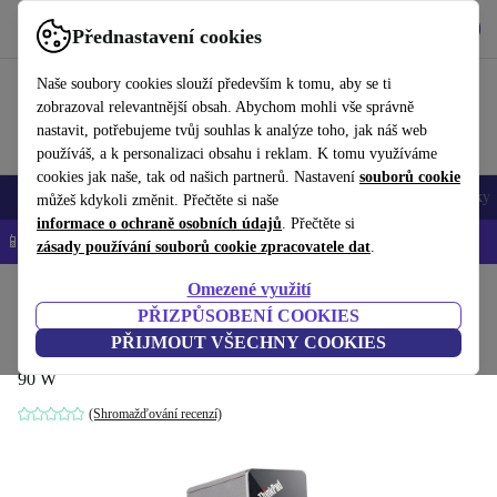
Stáhnout aplikaci
Stáhnout
Přednastavení cookies
Používejte refurbed rychle a snadno
Naše soubory cookies slouží především k tomu, aby se ti
zobrazoval relevantnější obsah. Abychom mohli vše správně
nastavit, potřebujeme tvůj souhlas k analýze toho, jak náš web
používáš, a k personalizaci obsahu i reklam. K tomu využíváme
cookies jak naše, tak od našich partnerů. Nastavení
souborů cookie
Mobily a smartphony
Notebooky
Tablety
Chytré hodinky
Doplňky
můžeš kdykoli změnit. Přečtěte si naše
informace o ochraně osobních údajů
. Přečtěte si
📱 -5 % NAVÍC na všechny iPhony – kód: IPHONEDEAL-
OP
zásady používání souborů cookie zpracovatele dat
.
Omezené využití
Domů
Produkty
Příslušenství
Počítačové příslušenství
PŘIZPŮSOBENÍ COOKIES
Lenovo ThinkPad OneLink Pro
PŘIJMOUT VŠECHNY COOKIES
90 W
(Shromažďování recenzí)