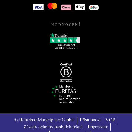
HODNOCENÍ
Trustpilot
TrustScore
4.6
205813
Hodnocení
© Refurbed Marketplace GmbH
Přístupnost
VOP
Zásady ochrany osobních údajů
Impressum