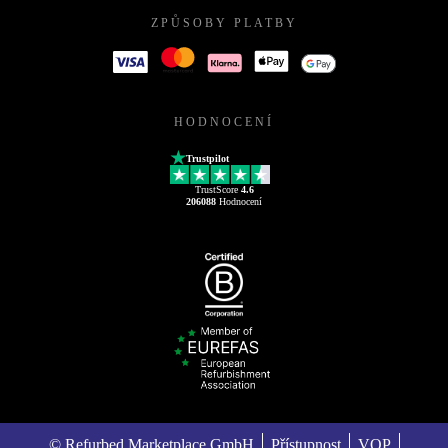
ZPŮSOBY PLATBY
HODNOCENÍ
Trustpilot
TrustScore
4.6
206088
Hodnocení
© Refurbed Marketplace GmbH
Přístupnost
VOP