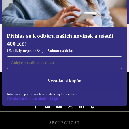
Chci voucher
Informace o použití osobních údajů najdeš v našich
Zásadách ochrany osobních údajů
.
Přihlas se k odběru našich novinek a ušetři
Stáhni si aplikaci refurbed
400 Kč!
Pro iOS a Android
Už nikdy nepromeškejte žádnou nabídku
Vyžádat si kupón
REFURBED ČESKO - RETHINK NEW.
Informace o použití osobních údajů najdeš v našich
SLEDUJ NÁS
Zásadách ochrany osobních údajů
SPOLEČNOST