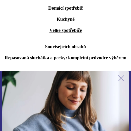
Domácí spotřebič
Kuchyně
Velké spotřebiče
Souvisejících obsahů
Repasovaná sluchátka a pecky: kompletní průvodce výběrem
Přihlas se k odběru našich novinek a
ušetři 400 Kč!
Už nikdy nepromeškej žádnou nabídku.