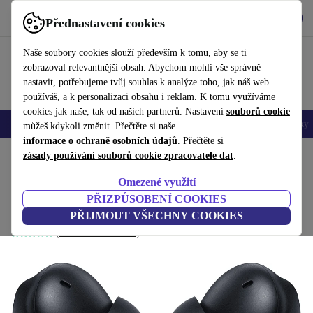
Stáhnout aplikaci
Stáhnout
Přednastavení cookies
Používej refurbed rychle a snadno
Naše soubory cookies slouží především k tomu, aby se ti
zobrazoval relevantnější obsah. Abychom mohli vše správně
nastavit, potřebujeme tvůj souhlas k analýze toho, jak náš web
používáš, a k personalizaci obsahu i reklam. K tomu využíváme
cookies jak naše, tak od našich partnerů. Nastavení
souborů cookie
Mobily a smartphony
Notebooky
Tablety
Chytré hodinky
Doplňky
můžeš kdykoli změnit. Přečtěte si naše
informace o ochraně osobních údajů
. Přečtěte si
Domů
zásady používání souborů cookie zpracovatele dat
Produkty
Audio
Sluchátka
.
Omezené využití
Xiaomi Redmi Buds 4 Pro
PŘIZPŮSOBENÍ COOKIES
černá
PŘIJMOUT VŠECHNY COOKIES
(Shromažďování recenzí)