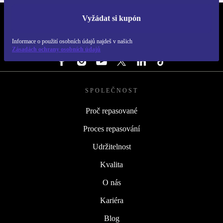
Vyžádat si kupón
REFURBED ČESKO - RETHINK NEW.
Informace o použití osobních údajů najdeš v našich
SLEDUJ NÁS
Zásadách ochrany osobních údajů
SPOLEČNOST
Proč repasované
Proces repasování
Udržitelnost
Kvalita
O nás
Kariéra
Blog