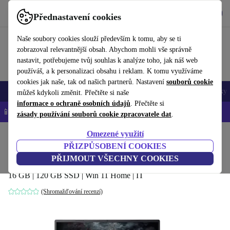
Stáhnout aplikaci
Stáhnout
Přednastavení cookies
Používejte refurbed rychle a snadno
Naše soubory cookies slouží především k tomu, aby se ti
zobrazoval relevantnější obsah. Abychom mohli vše správně
nastavit, potřebujeme tvůj souhlas k analýze toho, jak náš web
používáš, a k personalizaci obsahu i reklam. K tomu využíváme
cookies jak naše, tak od našich partnerů. Nastavení
souborů cookie
Mobily a smartphony
Notebooky
Tablety
Chytré hodinky
Doplňky
můžeš kdykoli změnit. Přečtěte si naše
informace o ochraně osobních údajů
. Přečtěte si
📱 -5 % NAVÍC na všechny iPhony – kód: IPHONEDEAL-
OP
zásady používání souborů cookie zpracovatele dat
.
Omezené využití
Domů
Produkty
Notebooky
Notebooky Acer
PŘIZPŮSOBENÍ COOKIES
Acer Nitro 16 | Ryzen 9 8945HS | 16"
PŘIJMOUT VŠECHNY COOKIES
16 GB | 120 GB SSD | Win 11 Home | IT
(Shromažďování recenzí)