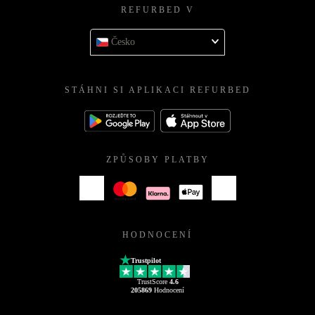
REFURBED V
Česko
STÁHNI SI APLIKACI REFURBED
ZPŮSOBY PLATBY
HODNOCENÍ
Trustpilot
TrustScore
4.6
205869
Hodnocení