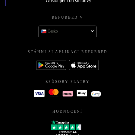
Odstoupení od smlouvy
REFURBED V
Česko
STÁHNI SI APLIKACI REFURBED
ZPŮSOBY PLATBY
HODNOCENÍ
Trustpilot
TrustScore
4.6