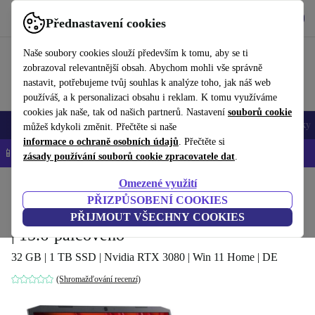
Stáhnout aplikaci
Stáhnout
Přednastavení cookies
Používejte refurbed rychle a snadno
Naše soubory cookies slouží především k tomu, aby se ti
zobrazoval relevantnější obsah. Abychom mohli vše správně
nastavit, potřebujeme tvůj souhlas k analýze toho, jak náš web
používáš, a k personalizaci obsahu i reklam. K tomu využíváme
cookies jak naše, tak od našich partnerů. Nastavení
souborů cookie
Mobily a smartphony
Notebooky
Tablety
Chytré hodinky
Doplňky
můžeš kdykoli změnit. Přečtěte si naše
informace o ochraně osobních údajů
. Přečtěte si
📱 -5 % NAVÍC na všechny iPhony – kód: IPHONEDEAL-
OP
zásady používání souborů cookie zpracovatele dat
.
Omezené využití
Domů
Produkty
Notebooky
Notebooky Acer
PŘIZPŮSOBENÍ COOKIES
Acer Nitro 5 AN515-45 | Ryzen 9 5900HX
PŘIJMOUT VŠECHNY COOKIES
| 15.6-palcového
32 GB | 1 TB SSD | Nvidia RTX 3080 | Win 11 Home | DE
(Shromažďování recenzí)