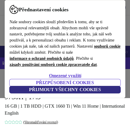
Stáhnout aplikaci
Stáhnout
Přednastavení cookies
Používejte refurbed rychle a snadno
Naše soubory cookies slouží především k tomu, aby se ti
zobrazoval relevantnější obsah. Abychom mohli vše správně
nastavit, potřebujeme tvůj souhlas k analýze toho, jak náš web
používáš, a k personalizaci obsahu i reklam. K tomu využíváme
cookies jak naše, tak od našich partnerů. Nastavení
souborů cookie
Mobily a smartphony
Notebooky
Tablety
Chytré hodinky
Doplňky
můžeš kdykoli změnit. Přečtěte si naše
informace o ochraně osobních údajů
. Přečtěte si
📱 -5 % NAVÍC na všechny iPhony – kód: IPHONEDEAL-
OP
zásady používání souborů cookie zpracovatele dat
.
Omezené využití
Domů
Produkty
Notebooky
Notebooky Acer
PŘIZPŮSOBENÍ COOKIES
Acer Predator Helios 300 PH317-53 | i7-
PŘIJMOUT VŠECHNY COOKIES
9750H | 17.3"
16 GB | 1 TB HDD | GTX 1660 Ti | Win 11 Home | International
English
(Shromažďování recenzí)