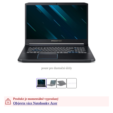
pouze pro ilustrační účely
Produkt je momentálně vyprodaný
Objevte více Notebooky Acer