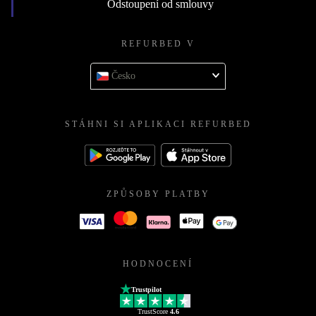
Odstoupení od smlouvy
REFURBED V
Česko
STÁHNI SI APLIKACI REFURBED
ZPŮSOBY PLATBY
HODNOCENÍ
Trustpilot
TrustScore
4.6