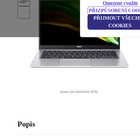
Omezené využití
PŘIZPŮSOBENÍ COO
PŘIJMOUT VŠECH
COOKIES
pouze pro ilustrační účely
Popis