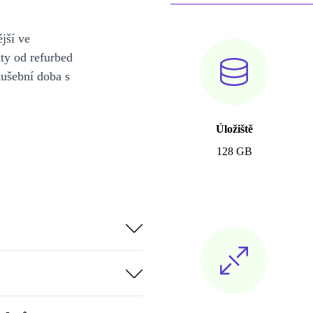
jší ve
y od refurbed
kušební doba s
Úložiště
128 GB