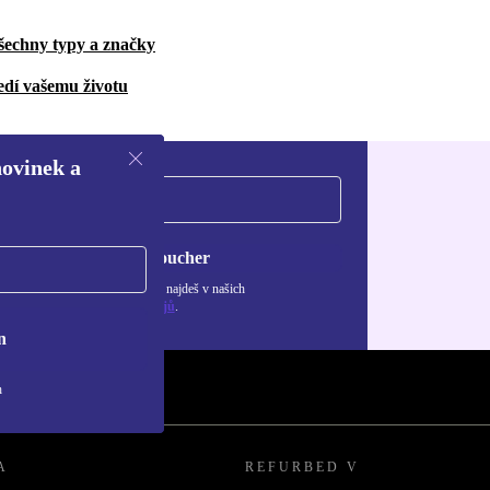
šechny typy a značky
edí vašemu životu
novinek a
Chci voucher
ormace o použití osobních údajů najdeš v našich
adách ochrany osobních údajů
.
n
h
A
REFURBED V