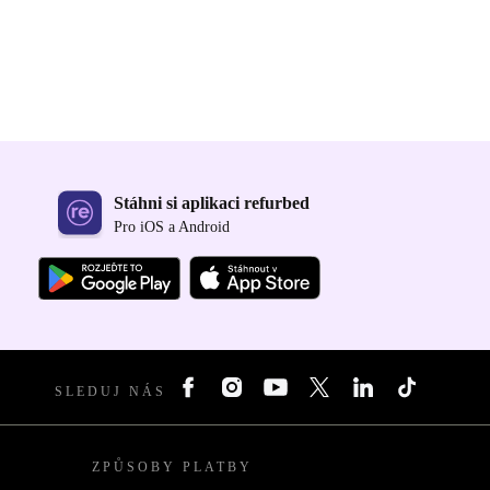
Stáhni si aplikaci refurbed
Pro iOS a Android
SLEDUJ NÁS
ZPŮSOBY PLATBY