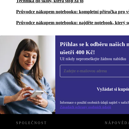
Technika do školy, která stojí za to
Průvodce nákupem notebooku: kompletní příručka pro v
Průvodce nákupem notebooku: najděte notebook, který s
Přihlas se k odběru našich 
ušetři 400 Kč!
Přihlas se k odběru našich novinek a
Už nikdy nepromeškejte žádnou nabídku
ušetři 400 Kč!
Už nikdy nepromeškej žádnou nabídku.
Inf
Zás
Vyžádat si kupó
Informace o použití osobních údajů najdeš v našic
REFURBED ČESKO - RETHINK NEW.
Zásadách ochrany osobních údajů
SPOLEČNOST
NÁPOVĚD