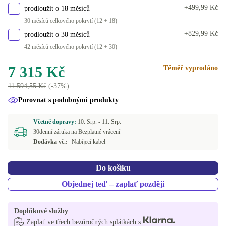
+499,99 Kč
prodloužit o 18 měsíců
30 měsíců celkového pokrytí (12 + 18)
+829,99 Kč
prodloužit o 30 měsíců
42 měsíců celkového pokrytí (12 + 30)
7 315 Kč
Téměř vyprodáno
11 594,55 Kč
(-37%)
Porovnat s podobnými produkty
Včetně dopravy:
10. Srp. -
11. Srp.
30denní záruka na Bezplatné vrácení
Dodávka vč.:
Nabíjecí kabel
Do košíku
Objednej teď – zaplať později
Doplňkové služby
Zaplať ve třech bezúročných splátkách s