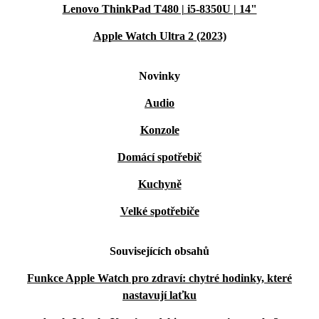
Lenovo ThinkPad T480 | i5-8350U | 14"
Apple Watch Ultra 2 (2023)
Novinky
Audio
Konzole
Domácí spotřebič
Kuchyně
Velké spotřebiče
Souvisejících obsahů
Funkce Apple Watch pro zdraví: chytré hodinky, které
nastavují laťku