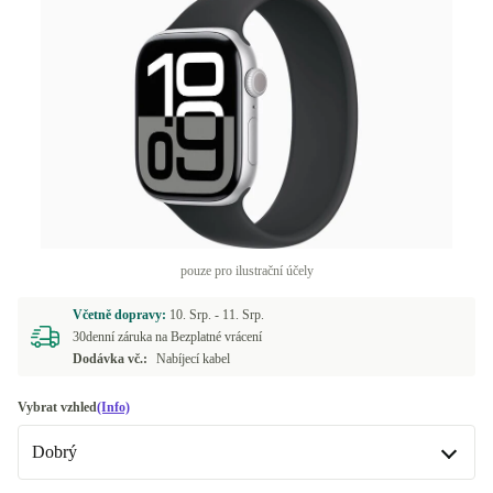
pouze pro ilustrační účely
Včetně dopravy:
10. Srp. -
11. Srp.
30denní záruka na Bezplatné vrácení
Dodávka vč.:
Nabíjecí kabel
Vybrat vzhled
(Info)
Dobrý