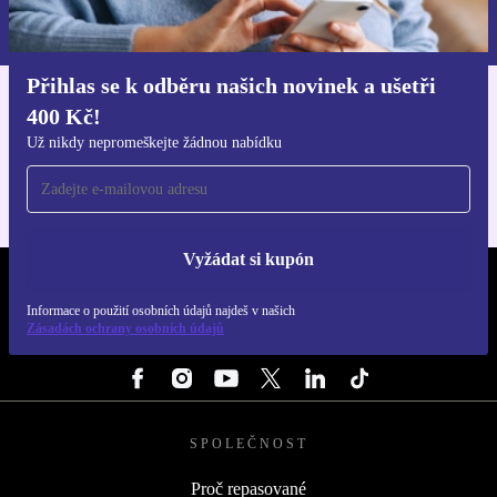
Informace o použití osobních údajů najdeš v našich
Zásadách ochrany osobních údajů
.
Přihlas se k odběru našich novinek a ušetři
400 Kč!
Stáhni si aplikaci refurbed
Pro iOS a Android
Už nikdy nepromeškejte žádnou nabídku
Vyžádat si kupón
REFURBED ČESKO - RETHINK NEW.
Informace o použití osobních údajů najdeš v našich
Zásadách ochrany osobních údajů
SLEDUJ NÁS
SPOLEČNOST
Proč repasované