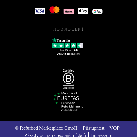
HODNOCENÍ
Trustpilot
TrustScore
4.6
205543
Hodnocení
© Refurbed Marketplace GmbH
Přístupnost
VOP
Zásady ochrany osobních údajů
Impressum