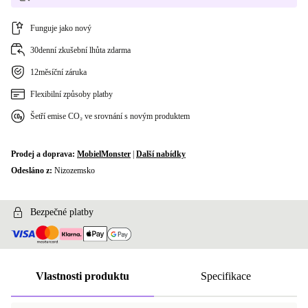
Funguje jako nový
30denní zkušební lhůta zdarma
12měsíční záruka
Flexibilní způsoby platby
Šetří emise CO₂ ve srovnání s novým produktem
Prodej a doprava:
MobielMonster
|
Další nabídky
Odesláno z:
Nizozemsko
Bezpečné platby
Vlastnosti produktu
Specifikace