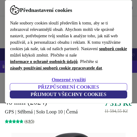
Stáhnout aplikaci
Stáhnout
Přednastavení cookies
Používejte refurbed rychle a snadno
Naše soubory cookies slouží především k tomu, aby se ti
zobrazoval relevantnější obsah. Abychom mohli vše správně
nastavit, potřebujeme tvůj souhlas k analýze toho, jak náš web
používáš, a k personalizaci obsahu i reklam. K tomu využíváme
cookies jak naše, tak od našich partnerů. Nastavení
souborů cookie
Mobily a smartphony
Notebooky
Tablety
Chytré hodinky
Doplňky
můžeš kdykoli změnit. Přečtěte si naše
informace o ochraně osobních údajů
. Přečtěte si
📱 -5 % NAVÍC na všechny iPhony – kód: IPHONEDEAL-
OP
zásady používání souborů cookie zpracovatele dat
.
Omezené využití
Domů
Produkty
Chytré hodinky
Hodinky Apple
PŘIZPŮSOBENÍ COOKIES
Apple Watch Series 10 Hliník
PŘIJMOUT VŠECHNY COOKIES
46 mm (2024)
7 315 Kč
11 594,55 Kč
GPS | Stříbrná | Solo Loop 10 | Černá
(4,9/5)