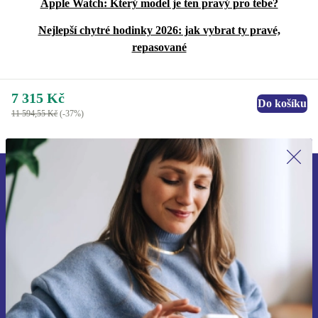
Apple Watch: Který model je ten pravý pro tebe?
Nejlepší chytré hodinky 2026: jak vybrat ty pravé,
repasované
7 315 Kč
Do košíku
11 594,55 Kč
(-37%)
Přihlas se k odběru našich novinek a
ušetři 400 Kč!
Už nikdy nepromeškej žádnou nabídku.
Chci voucher