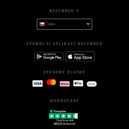
REFURBED V
Česko
STÁHNI SI APLIKACI REFURBED
ZPŮSOBY PLATBY
HODNOCENÍ
Trustpilot
TrustScore
4.6
205523
Hodnocení