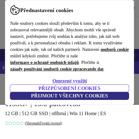
Stáhnout aplikaci
Stáhnout
Přednastavení cookies
Používejte refurbed rychle a snadno
Naše soubory cookies slouží především k tomu, aby se ti
zobrazoval relevantnější obsah. Abychom mohli vše správně
nastavit, potřebujeme tvůj souhlas k analýze toho, jak náš web
používáš, a k personalizaci obsahu i reklam. K tomu využíváme
cookies jak naše, tak od našich partnerů. Nastavení
souborů cookie
Mobily a smartphony
Notebooky
Tablety
Chytré hodinky
Doplňky
můžeš kdykoli změnit. Přečtěte si naše
informace o ochraně osobních údajů
. Přečtěte si
📱 -5 % NAVÍC na všechny iPhony – kód: IPHONEDEAL-
OP
zásady používání souborů cookie zpracovatele dat
.
Omezené využití
Domů
Produkty
Notebooky
Notebooky ASUS
PŘIZPŮSOBENÍ COOKIES
ASUS VivoBook 15 OLED K513 | i5-
PŘIJMOUT VŠECHNY COOKIES
1135G7 | 15.6-palcového
12 GB | 512 GB SSD | stříbrná | Win 11 Home | ES
(Shromažďování recenzí)