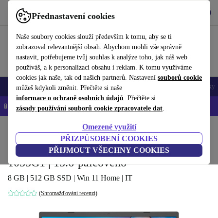
Stáhnout aplikaci
Stáhnout
Přednastavení cookies
Používejte refurbed rychle a snadno
Naše soubory cookies slouží především k tomu, aby se ti
zobrazoval relevantnější obsah. Abychom mohli vše správně
nastavit, potřebujeme tvůj souhlas k analýze toho, jak náš web
používáš, a k personalizaci obsahu i reklam. K tomu využíváme
cookies jak naše, tak od našich partnerů. Nastavení
souborů cookie
Mobily a smartphony
Notebooky
Tablety
Chytré hodinky
Doplňky
můžeš kdykoli změnit. Přečtěte si naše
informace o ochraně osobních údajů
. Přečtěte si
📱 -5 % NAVÍC na všechny iPhony – kód: IPHONEDEAL-
OP
zásady používání souborů cookie zpracovatele dat
.
Omezené využití
Domů
Produkty
Notebooky
Notebooky ASUS
PŘIZPŮSOBENÍ COOKIES
ASUS VivoBook 15 P1511CJA | i5-
PŘIJMOUT VŠECHNY COOKIES
1035G1 | 15.6-palcového
8 GB | 512 GB SSD | Win 11 Home | IT
(Shromažďování recenzí)