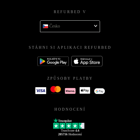
REFURBED V
Česko
STÁHNI SI APLIKACI REFURBED
ZPŮSOBY PLATBY
HODNOCENÍ
Trustpilot
TrustScore
4.6
205716
Hodnocení