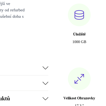
jší ve
y od refurbed
kušební doba s
Úložiště
1000 GB
uktů
Velikost Obrazovky
17.3 "