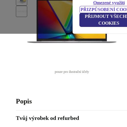
Omezené využití
PŘIZPŮSOBENÍ COO
PŘIJMOUT VŠECH
COOKIES
pouze pro ilustrační účely
Popis
Tvůj výrobek od refurbed