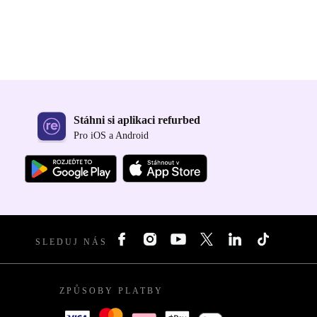
Stáhni si aplikaci refurbed
Pro iOS a Android
SLEDUJ NÁS
ZPŮSOBY PLATBY