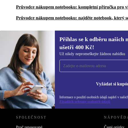
Průvodce nákupem notebooku: kompletní příručka pro v
Průvodce nákupem notebooku: najděte notebook, který s
Přihlas se k odběru našich 
ušetři 400 Kč!
Přihlas se k odběru našich novinek a
Už nikdy nepromeškejte žádnou nabídku
ušetři 400 Kč!
Už nikdy nepromeškej žádnou nabídku.
Inf
Zás
Vyžádat si kupó
Informace o použití osobních údajů najdeš v našic
REFURBED ČESKO - RETHINK NEW.
Zásadách ochrany osobních údajů
SPOLEČNOST
NÁPOVĚD
Proč repasované
Časté otázky