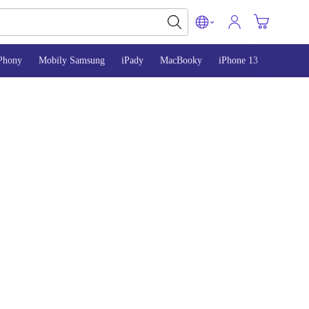
Phony
Mobily Samsung
iPady
MacBooky
iPhone 13
iPhone 