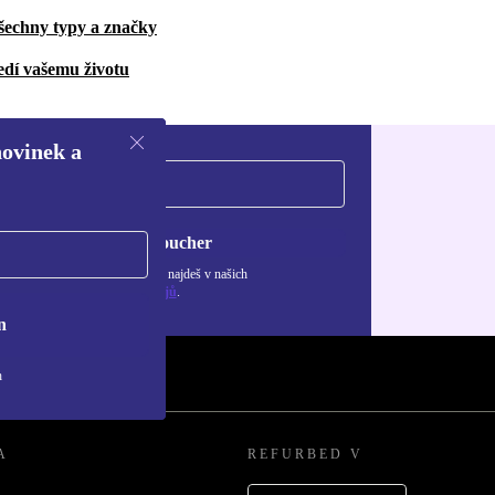
šechny typy a značky
edí vašemu životu
novinek a
Chci voucher
ormace o použití osobních údajů najdeš v našich
adách ochrany osobních údajů
.
n
h
A
REFURBED V