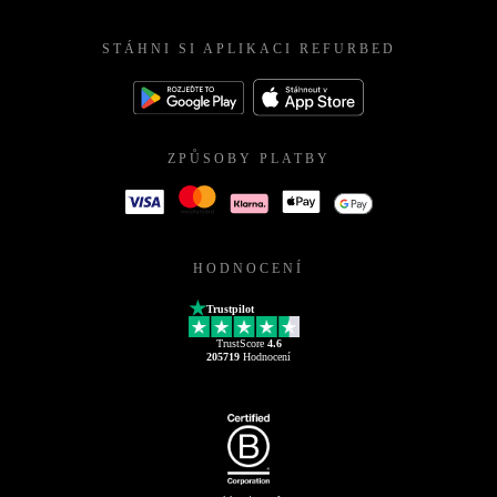
STÁHNI SI APLIKACI REFURBED
ZPŮSOBY PLATBY
HODNOCENÍ
Trustpilot
TrustScore
4.6
205719
Hodnocení