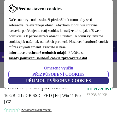
Stáhnout aplikaci
Stáhnout
Přednastavení cookies
Používejte refurbed rychle a snadno
Naše soubory cookies slouží především k tomu, aby se ti
zobrazoval relevantnější obsah. Abychom mohli vše správně
nastavit, potřebujeme tvůj souhlas k analýze toho, jak náš web
používáš, a k personalizaci obsahu i reklam. K tomu využíváme
cookies jak naše, tak od našich partnerů. Nastavení
souborů cookie
Mobily a smartphony
Notebooky
Tablety
Chytré hodinky
Doplňky
můžeš kdykoli změnit. Přečtěte si naše
informace o ochraně osobních údajů
. Přečtěte si
📱 -5 % NAVÍC na všechny iPhony – kód: IPHONEDEAL-
OP
zásady používání souborů cookie zpracovatele dat
.
Omezené využití
Domů
Produkty
Notebooky
Notebooky Dell
PŘIZPŮSOBENÍ COOKIES
Dell Inspiron 7320 | i7-
PŘIJMOUT VŠECHNY COOKIES
1165G7 | 13.3-palcového
11 979 Kč
32 238,30 Kč
16 GB | 512 GB SSD | FHD | FP | Win 11 Pro
| CZ
(Shromažďování recenzí)