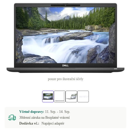
pouze pro ilustrační účely
Včetně dopravy:
11. Srp. -
14. Srp.
30denní záruka na Bezplatné vrácení
Dodávka vč.:
Napájecí adaptér