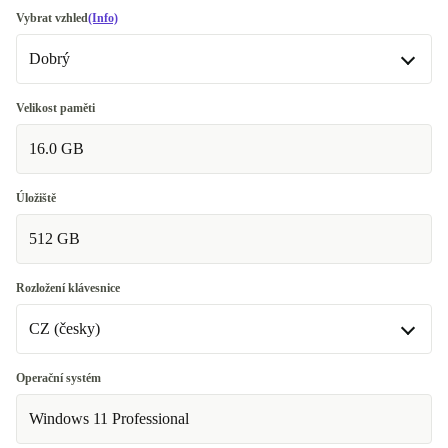
Vybrat vzhled
(Info)
Dobrý
Dobrý
Velikost paměti
16.0 GB
Velmi dobrý
+306 Kč
Vynikající
+176 Kč
Úložiště
512 GB
Rozložení klávesnice
CZ (česky)
BE (belgický)
Operační systém
Windows 11 Professional
CZ (česky)