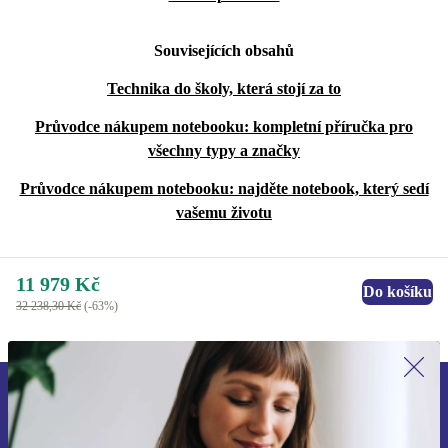
Souvisejících obsahů
Technika do školy, která stojí za to
Průvodce nákupem notebooku: kompletní příručka pro
všechny typy a značky
Průvodce nákupem notebooku: najděte notebook, který sedí
vašemu životu
11 979 Kč
Do košíku
32 238,30 Kč
(-63%)
Přihlas se k odběru našich novinek a
ušetři 400 Kč!