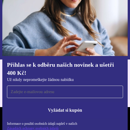
Už nikdy nepromeškej žádnou nabídku.
Chci voucher
Informace o použití osobních údajů najdeš v našich
Zásadách ochrany osobních údajů
.
Přihlas se k odběru našich novinek a ušetři
400 Kč!
Stáhni si aplikaci refurbed
Pro iOS a Android
Už nikdy nepromeškejte žádnou nabídku
Vyžádat si kupón
REFURBED ČESKO - RETHINK NEW.
Informace o použití osobních údajů najdeš v našich
Zásadách ochrany osobních údajů