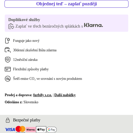
Objednej teď – zaplať později
Doplňkové služby
Zaplať ve třech bezúročných splátkách s
Funguje jako nový
30denní zkušební lhůta zdarma
12měsíční záruka
Flexibilní způsoby platby
Šetří emise CO₂ ve srovnání s novým produktem
Prodej a doprava:
furbify s.r.o.
|
Další nabídky
Odesláno z:
Slovensko
Bezpečné platby