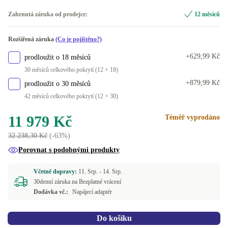
DE (německy)
Zahrnutá záruka od prodejce:
12 měsíců
FI (finština)
Rozšířená záruka
(Co je pojištěno?)
PT (portugalština)
+629,99 Kč
prodloužit o 18 měsíců
30 měsíců celkového pokrytí (12 + 18)
+879,99 Kč
prodloužit o 30 měsíců
42 měsíců celkového pokrytí (12 + 30)
11 979 Kč
Téměř vyprodáno
32 238,30 Kč
(-63%)
Porovnat s podobnými produkty
Včetně dopravy:
11. Srp. -
14. Srp.
30denní záruka na Bezplatné vrácení
Dodávka vč.:
Napájecí adaptér
Do košíku