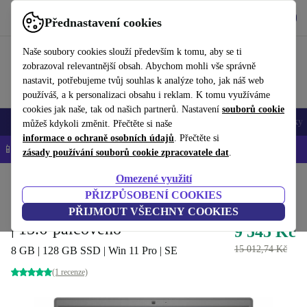
Stáhnout aplikaci
Stáhnout
Přednastavení cookies
Používejte refurbed rychle a snadno
Naše soubory cookies slouží především k tomu, aby se ti
zobrazoval relevantnější obsah. Abychom mohli vše správně
nastavit, potřebujeme tvůj souhlas k analýze toho, jak náš web
používáš, a k personalizaci obsahu i reklam. K tomu využíváme
cookies jak naše, tak od našich partnerů. Nastavení
souborů cookie
Mobily a smartphony
Notebooky
Tablety
Chytré hodinky
Doplňky
můžeš kdykoli změnit. Přečtěte si naše
informace o ochraně osobních údajů
. Přečtěte si
📱 -5 % NAVÍC na všechny iPhony – kód: IPHONEDEAL-
OP
zásady používání souborů cookie zpracovatele dat
.
Omezené využití
Domů
Produkty
Notebooky
Notebooky Dell
PŘIZPŮSOBENÍ COOKIES
Dell Latitude 3510 | i5-10210U
PŘIJMOUT VŠECHNY COOKIES
| 15.6-palcového
9 545 Kč
15 012,74 Kč
8 GB | 128 GB SSD | Win 11 Pro | SE
(1 recenze)