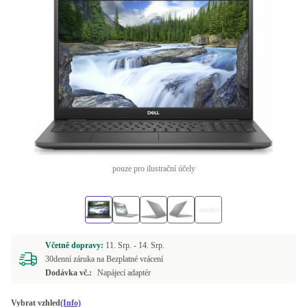
pouze pro ilustrační účely
Včetně dopravy:
11. Srp. -
14. Srp.
30denní záruka na Bezplatné vrácení
Dodávka vč.:
Napájecí adaptér
Vybrat vzhled
(Info)