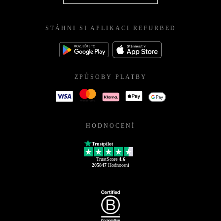
STÁHNI SI APLIKACI REFURBED
ZPŮSOBY PLATBY
HODNOCENÍ
Trustpilot
TrustScore
4.6
205847
Hodnocení