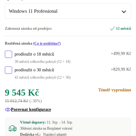
Windows 11 Professional
ES (QWERTY)
FI (QWERTY)
Windows 11 Professional
Zahrnutá záruka od prodejce:
12 měsíců
K dispozici v jiné konfiguraci
NL (QWERTY)
Rozšířená záruka
(Co je pojištěno?)
Windows 11 Home
+170 Kč
PL (QWERTY)
+499,99 Kč
prodloužit o 18 měsíců
30 měsíců celkového pokrytí (12 + 18)
BE (AZERTY)
+829,99 Kč
prodloužit o 30 měsíců
42 měsíců celkového pokrytí (12 + 30)
CZ (QWERTZ)
9 545 Kč
Téměř vyprodáno
SI (QWERTZ)
15 012,74 Kč
(-36%)
SE (QWERTY)
Porovnat konfigurace
DE (QWERTZ)
+400 Kč
Včetně dopravy:
11. Srp. -
14. Srp.
30denní záruka na Bezplatné vrácení
K dispozici v jiné konfiguraci
Dodávka vč.:
Napájecí adaptér