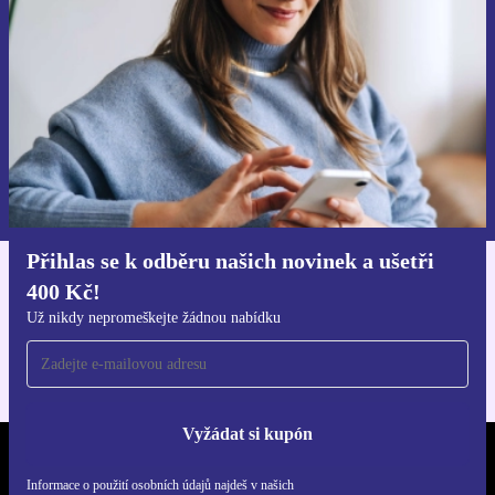
Už nikdy nepromeškej žádnou nabídku.
Chci voucher
Informace o použití osobních údajů najdeš v našich
Zásadách ochrany osobních údajů
.
Přihlas se k odběru našich novinek a ušetři
400 Kč!
Stáhni si aplikaci refurbed
Pro iOS a Android
Už nikdy nepromeškejte žádnou nabídku
Vyžádat si kupón
REFURBED ČESKO - RETHINK NEW.
Informace o použití osobních údajů najdeš v našich