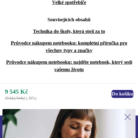
Velké spotřebiče
Souvisejících obsahů
Technika do školy, která stojí za to
Průvodce nákupem notebooku: kompletní příručka pro
všechny typy a značky
Průvodce nákupem notebooku: najděte notebook, který sedí
vašemu životu
9 545 Kč
Do košíku
15 012,74 Kč
(-36%)
Přihlas se k odběru našich novinek a
ušetři 400 Kč!