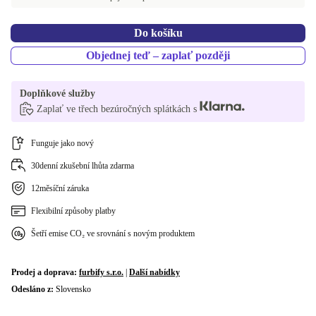
PT (QWERTY)
+170 Kč
Do košíku
FR (AZERTY)
+170 Kč
Objednej teď – zaplať později
Doplňkové služby
Zaplať ve třech bezúročných splátkách s
Funguje jako nový
30denní zkušební lhůta zdarma
12měsíční záruka
Flexibilní způsoby platby
Šetří emise CO₂ ve srovnání s novým produktem
Prodej a doprava:
furbify s.r.o.
|
Další nabídky
Odesláno z:
Slovensko