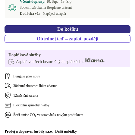
Včetně dopravy:
10. Srp. -
13. Srp.
30denní záruka na Bezplatné vrácení
Dodávka vč.:
Napájecí adaptér
Do košíku
Objednej teď – zaplať později
Doplňkové služby
Zaplať ve třech bezúročných splátkách s
Funguje jako nový
30denní zkušební lhůta zdarma
12měsíční záruka
Flexibilní způsoby platby
Šetří emise CO₂ ve srovnání s novým produktem
Prodej a doprava:
furbify s.r.o.
|
Další nabídky