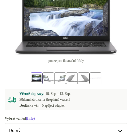
pouze pro ilustrační účely
Včetně dopravy:
10. Srp. -
13. Srp.
30denní záruka na Bezplatné vrácení
Dodávka vč.:
Napájecí adaptér
Vybrat vzhled
(Info)
Dobrý