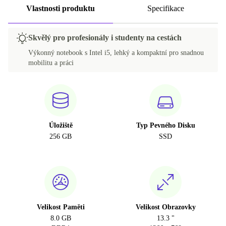
Vlastnosti produktu
Specifikace
Skvělý pro profesionály i studenty na cestách
Výkonný notebook s Intel i5, lehký a kompaktní pro snadnou
mobilitu a práci
Úložiště
Typ Pevného Disku
256 GB
SSD
Velikost Paměti
Velikost Obrazovky
8.0 GB
13.3 "