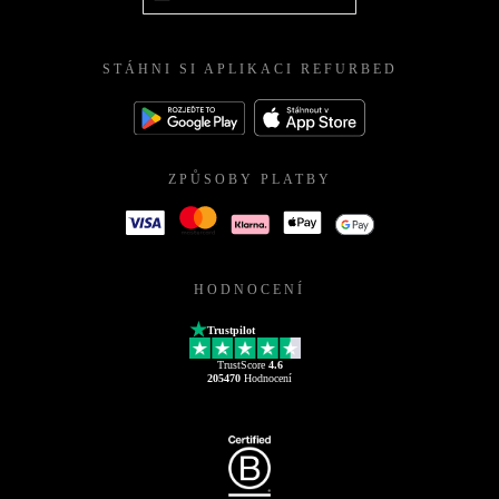
STÁHNI SI APLIKACI REFURBED
ZPŮSOBY PLATBY
HODNOCENÍ
Trustpilot
TrustScore
4.6
205470
Hodnocení