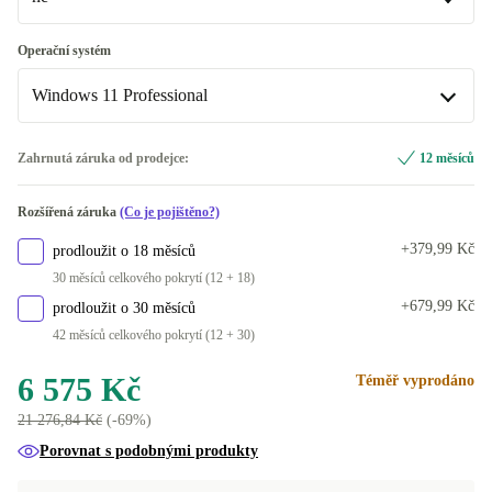
UK (angličtina)
ne
Operační systém
K dispozici v jiné konfiguraci
K dispozici v jiné konfiguraci
Windows 11 Professional
US (americká angličtina)
ano
+570 Kč
-726 Kč
Windows 11 Home
Zahrnutá záruka od prodejce:
12 měsíců
SE (švédština)
Windows 11 Professional
Rozšířená záruka
(Co je pojištěno?)
+379,99 Kč
prodloužit o 18 měsíců
30 měsíců celkového pokrytí (12 + 18)
+679,99 Kč
prodloužit o 30 měsíců
42 měsíců celkového pokrytí (12 + 30)
6 575 Kč
Téměř vyprodáno
21 276,84 Kč
(-69%)
Porovnat s podobnými produkty