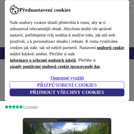
Stáhnout aplikaci
Stáhnout
Přednastavení cookies
Používejte refurbed rychle a snadno
Naše soubory cookies slouží především k tomu, aby se ti
zobrazoval relevantnější obsah. Abychom mohli vše správně
nastavit, potřebujeme tvůj souhlas k analýze toho, jak náš web
používáš, a k personalizaci obsahu i reklam. K tomu využíváme
cookies jak naše, tak od našich partnerů. Nastavení
souborů cookie
Mobily a smartphony
Notebooky
Tablety
Chytré hodinky
Doplňky
můžeš kdykoli změnit. Přečtěte si naše
informace o ochraně osobních údajů
. Přečtěte si
Domů
zásady používání souborů cookie zpracovatele dat
Produkty
Notebooky
Notebooky Dell
.
Omezené využití
Dell Latitude 5300 | i5-8265U |
PŘIZPŮSOBENÍ COOKIES
13.3-palcového
6 575 Kč
PŘIJMOUT VŠECHNY COOKIES
21 276,84 Kč
8 GB | 256 GB SSD | WXGA | Win 11 Pro | UK
(2 recenze)