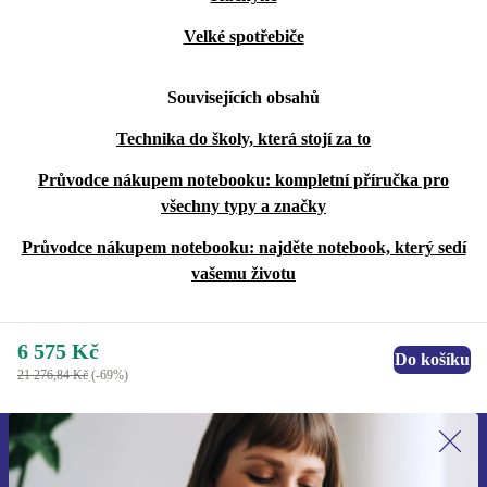
Velké spotřebiče
Souvisejících obsahů
Technika do školy, která stojí za to
Průvodce nákupem notebooku: kompletní příručka pro
všechny typy a značky
Průvodce nákupem notebooku: najděte notebook, který sedí
vašemu životu
6 575 Kč
Do košíku
21 276,84 Kč
(-69%)
Přihlas se k odběru našich novinek a
ušetři 400 Kč!