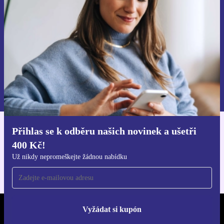
Už nikdy nepromeškej žádnou nabídku.
Chci voucher
Informace o použití osobních údajů najdeš v našich
Zásadách ochrany osobních údajů
.
Přihlas se k odběru našich novinek a ušetři
Stáhni si aplikaci refurbed
400 Kč!
Pro iOS a Android
Už nikdy nepromeškejte žádnou nabídku
Vyžádat si kupón
REFURBED ČESKO - RETHINK NEW.