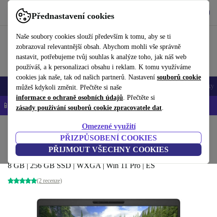
Stáhnout aplikaci
Stáhnout
Přednastavení cookies
Používejte refurbed rychle a snadno
Naše soubory cookies slouží především k tomu, aby se ti
zobrazoval relevantnější obsah. Abychom mohli vše správně
nastavit, potřebujeme tvůj souhlas k analýze toho, jak náš web
používáš, a k personalizaci obsahu i reklam. K tomu využíváme
cookies jak naše, tak od našich partnerů. Nastavení
souborů cookie
Mobily a smartphony
Notebooky
Tablety
Chytré hodinky
Doplňky
můžeš kdykoli změnit. Přečtěte si naše
informace o ochraně osobních údajů
. Přečtěte si
📱 -5 % NAVÍC na všechny iPhony – kód: IPHONEDEAL-
OP
zásady používání souborů cookie zpracovatele dat
.
Omezené využití
Domů
Produkty
Notebooky
Notebooky Dell
PŘIZPŮSOBENÍ COOKIES
Dell Latitude 5300 | i5-8265U | 13.3"
PŘIJMOUT VŠECHNY COOKIES
8 GB | 256 GB SSD | WXGA | Win 11 Pro | ES
(2 recenze)