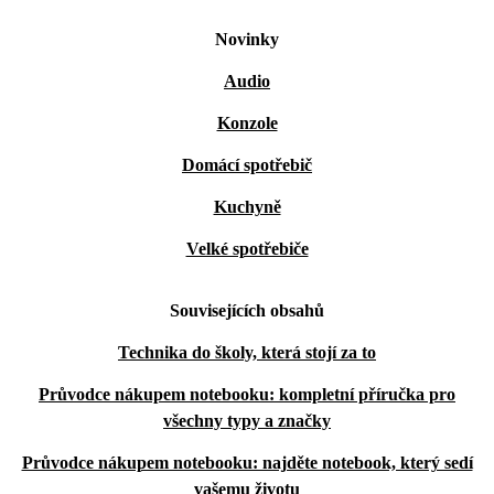
Novinky
Audio
Konzole
Domácí spotřebič
Kuchyně
Velké spotřebiče
Souvisejících obsahů
Technika do školy, která stojí za to
Průvodce nákupem notebooku: kompletní příručka pro
všechny typy a značky
Průvodce nákupem notebooku: najděte notebook, který sedí
vašemu životu