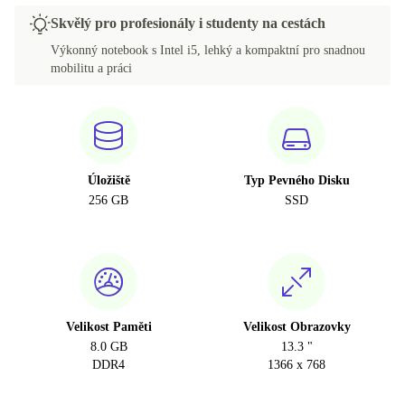
Skvělý pro profesionály i studenty na cestách
Výkonný notebook s Intel i5, lehký a kompaktní pro snadnou
mobilitu a práci
Úložiště
Typ Pevného Disku
256 GB
SSD
Velikost Paměti
Velikost Obrazovky
8.0 GB
13.3 "
DDR4
1366 x 768