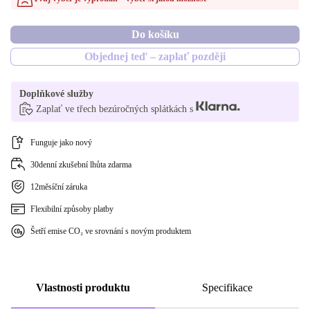
Do košíku
Objednej teď – zaplať později
Doplňkové služby
Zaplať ve třech bezúročných splátkách s
Funguje jako nový
30denní zkušební lhůta zdarma
12měsíční záruka
Flexibilní způsoby platby
Šetří emise CO₂ ve srovnání s novým produktem
Vlastnosti produktu
Specifikace