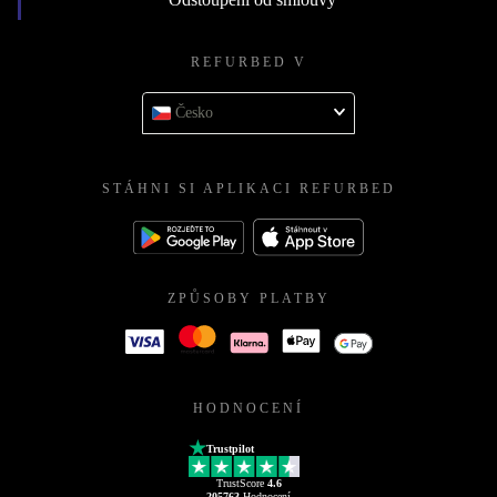
REFURBED V
Česko
STÁHNI SI APLIKACI REFURBED
ZPŮSOBY PLATBY
HODNOCENÍ
Trustpilot
TrustScore
4.6
205763
Hodnocení