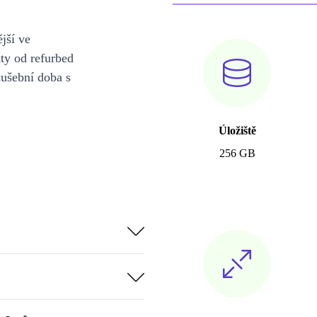
jší ve
y od refurbed
kušební doba s
Úložiště
256 GB