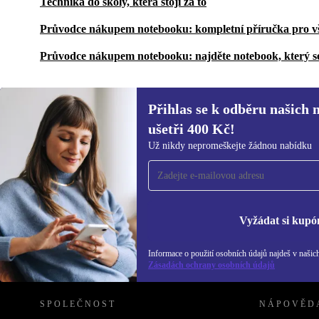
Technika do školy, která stojí za to
Průvodce nákupem notebooku: kompletní příručka pro v
Průvodce nákupem notebooku: najděte notebook, který s
Přihlas se k odběru našich 
ušetři 400 Kč!
Přihlas se k odběru našich novinek a
Už nikdy nepromeškejte žádnou nabídku
ušetři 400 Kč!
Už nikdy nepromeškej žádnou nabídku.
Inf
Zás
Vyžádat si kupó
Informace o použití osobních údajů najdeš v našic
REFURBED ČESKO - RETHINK NEW.
Zásadách ochrany osobních údajů
SPOLEČNOST
NÁPOVĚD