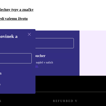
šechny typy a značky
edí vašemu životu
novinek a
Chci voucher
ormace o použití osobních údajů najdeš v našich
adách ochrany osobních údajů
.
n
h
A
REFURBED V