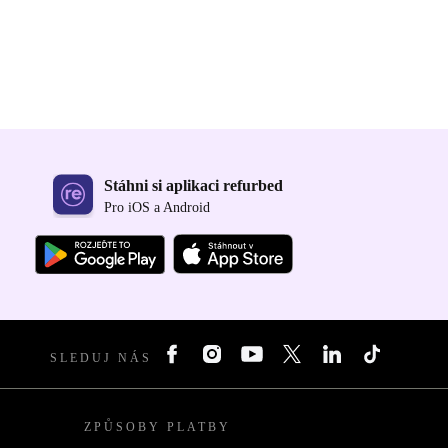
Stáhni si aplikaci refurbed
Pro iOS a Android
SLEDUJ NÁS
ZPŮSOBY PLATBY