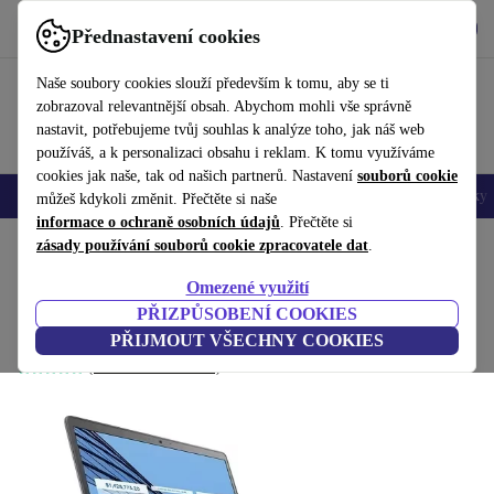
Stáhnout aplikaci
Stáhnout
Přednastavení cookies
Používejte refurbed rychle a snadno
Naše soubory cookies slouží především k tomu, aby se ti
zobrazoval relevantnější obsah. Abychom mohli vše správně
nastavit, potřebujeme tvůj souhlas k analýze toho, jak náš web
používáš, a k personalizaci obsahu i reklam. K tomu využíváme
cookies jak naše, tak od našich partnerů. Nastavení
souborů cookie
Mobily a smartphony
Notebooky
Tablety
Chytré hodinky
Doplňky
můžeš kdykoli změnit. Přečtěte si naše
informace o ochraně osobních údajů
. Přečtěte si
Domů
zásady používání souborů cookie zpracovatele dat
Produkty
Notebooky
Notebooky Dell
.
Omezené využití
Dell Vostro 14 3400 | i3-1115G4 | 14"
PŘIZPŮSOBENÍ COOKIES
8 GB | 256 GB SSD | Win 11 Home | DE
PŘIJMOUT VŠECHNY COOKIES
(Shromažďování recenzí)