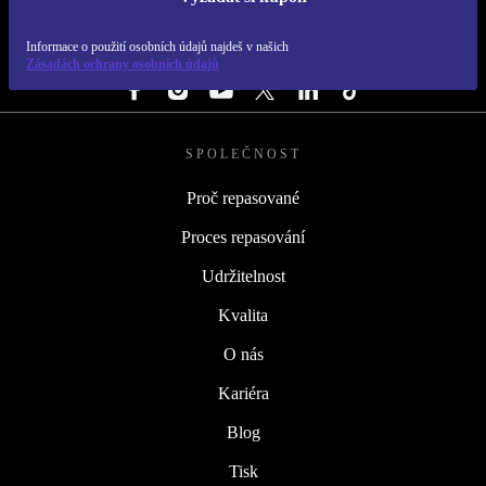
REFURBED ČESKO - RETHINK NEW.
Informace o použití osobních údajů najdeš v našich
SLEDUJ NÁS
Zásadách ochrany osobních údajů
SPOLEČNOST
Proč repasované
Proces repasování
Udržitelnost
Kvalita
O nás
Kariéra
Blog
Tisk