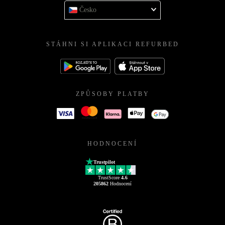
Česko
STÁHNI SI APLIKACI REFURBED
ZPŮSOBY PLATBY
HODNOCENÍ
Trustpilot
TrustScore
4.6
205862
Hodnocení