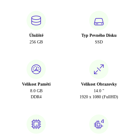
Úložiště
Typ Pevného Disku
256 GB
SSD
Velikost Paměti
Velikost Obrazovky
8.0 GB
14.0 "
DDR4
1920 x 1080 (FullHD)