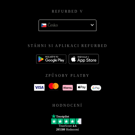
REFURBED V
Česko
STÁHNI SI APLIKACI REFURBED
ZPŮSOBY PLATBY
HODNOCENÍ
Trustpilot
TrustScore
4.6
205580
Hodnocení