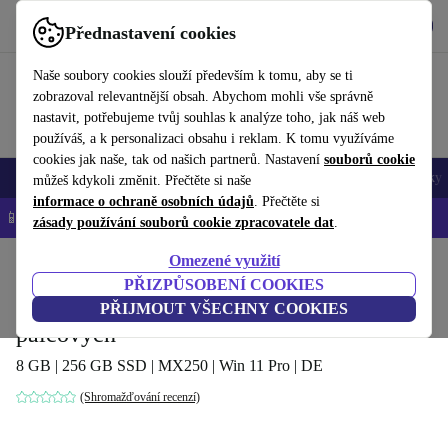
Stáhnout aplikaci
Stáhnout
Přednastavení cookies
Používejte refurbed rychle a snadno
Naše soubory cookies slouží především k tomu, aby se ti
zobrazoval relevantnější obsah. Abychom mohli vše správně
nastavit, potřebujeme tvůj souhlas k analýze toho, jak náš web
používáš, a k personalizaci obsahu i reklam. K tomu využíváme
cookies jak naše, tak od našich partnerů. Nastavení
souborů cookie
Mobily a smartphony
Notebooky
Tablety
Chytré hodinky
Doplňky
můžeš kdykoli změnit. Přečtěte si naše
informace o ochraně osobních údajů
. Přečtěte si
📱 -5 % NAVÍC na všechny iPhony – kód: IPHONEDEAL-
OP
zásady používání souborů cookie zpracovatele dat
.
Omezené využití
Domů
Produkty
Notebooky
Notebooky Dell
PŘIZPŮSOBENÍ COOKIES
Dell Vostro 5490 | i7-10510U | 14-
PŘIJMOUT VŠECHNY COOKIES
palcových
8 GB | 256 GB SSD | MX250 | Win 11 Pro | DE
(Shromažďování recenzí)