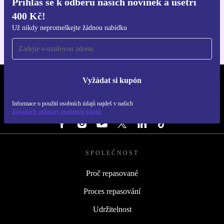
Přihlas se k odběru našich novinek a ušetři
Stáhni si aplikaci refurbed
400 Kč!
Pro iOS a Android
Už nikdy nepromeškejte žádnou nabídku
Vyžádat si kupón
REFURBED ČESKO - RETHINK NEW.
Informace o použití osobních údajů najdeš v našich
SLEDUJ NÁS
Zásadách ochrany osobních údajů
SPOLEČNOST
Proč repasované
Proces repasování
Udržitelnost