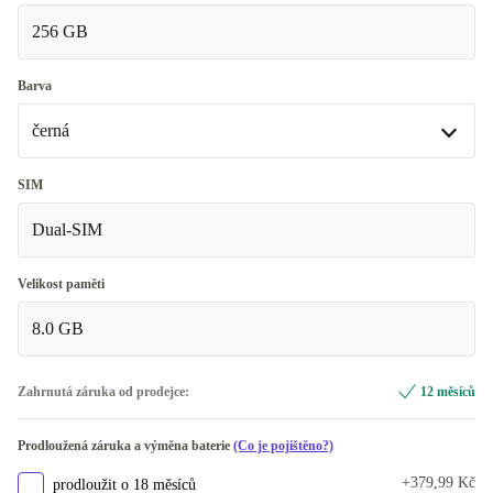
256 GB
Velmi dobrý
+270 Kč
Barva
černá
černá
SIM
K dispozici v jiné konfiguraci
Dual-SIM
modrá
+660 Kč
Velikost paměti
8.0 GB
Zahrnutá záruka od prodejce:
12 měsíců
Prodloužená záruka a výměna baterie
(Co je pojištěno?)
+379,99 Kč
prodloužit o 18 měsíců