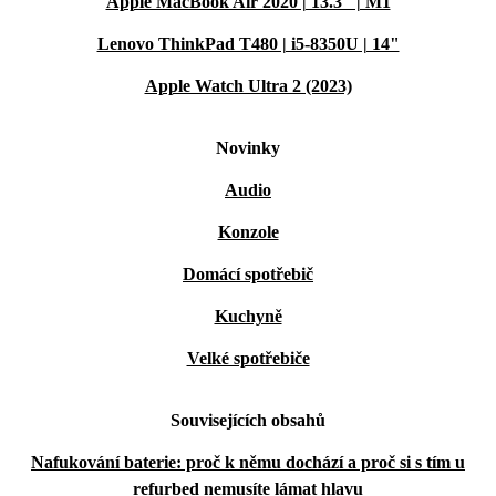
Apple MacBook Air 2020 | 13.3" | M1
Lenovo ThinkPad T480 | i5-8350U | 14"
Apple Watch Ultra 2 (2023)
Novinky
Audio
Konzole
Domácí spotřebič
Kuchyně
Velké spotřebiče
Souvisejících obsahů
Nafukování baterie: proč k němu dochází a proč si s tím u
refurbed nemusíte lámat hlavu