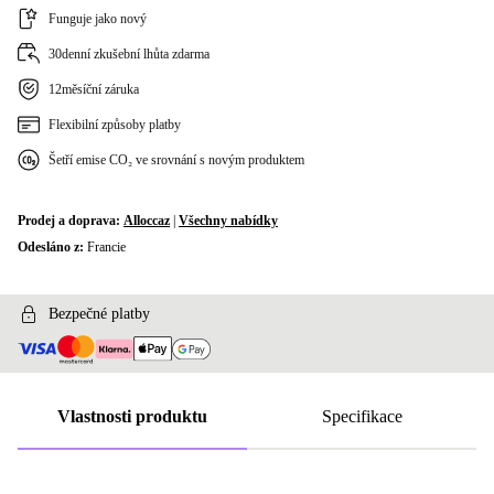
Funguje jako nový
30denní zkušební lhůta zdarma
12měsíční záruka
Flexibilní způsoby platby
Šetří emise CO₂ ve srovnání s novým produktem
Prodej a doprava:
Alloccaz
|
Všechny nabídky
Odesláno z:
Francie
Bezpečné platby
Vlastnosti produktu
Specifikace