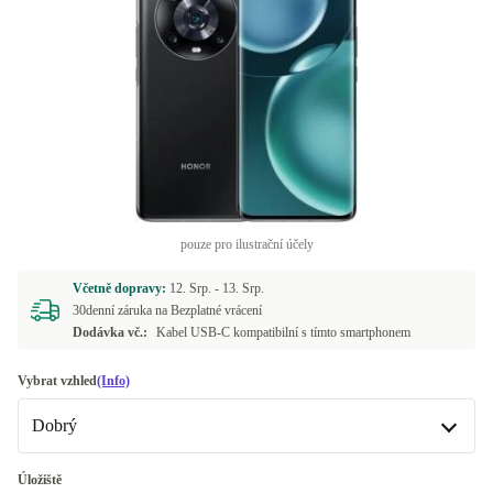
pouze pro ilustrační účely
Včetně dopravy:
12. Srp. -
13. Srp.
30denní záruka na Bezplatné vrácení
Dodávka vč.:
Kabel USB-C kompatibilní s tímto smartphonem
Vybrat vzhled
(Info)
Dobrý
Dobrý
Úložiště