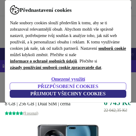
Stáhnout aplikaci
Stáhnout
Přednastavení cookies
Používejte refurbed rychle a snadno
Naše soubory cookies slouží především k tomu, aby se ti
zobrazoval relevantnější obsah. Abychom mohli vše správně
nastavit, potřebujeme tvůj souhlas k analýze toho, jak náš web
používáš, a k personalizaci obsahu i reklam. K tomu využíváme
cookies jak naše, tak od našich partnerů. Nastavení
souborů cookie
Mobily a smartphony
Notebooky
Tablety
Chytré hodinky
Doplňky
můžeš kdykoli změnit. Přečtěte si naše
informace o ochraně osobních údajů
. Přečtěte si
📱 -5 % NAVÍC na všechny iPhony – kód: IPHONEDEAL-
OP
zásady používání souborů cookie zpracovatele dat
.
Omezené využití
Domů
Produkty
Mobily a smartphony
Mobily Honor
PŘIZPŮSOBENÍ COOKIES
Honor Magic 4 Pro 5G
PŘIJMOUT VŠECHNY COOKIES
6 745 Kč
8 GB | 256 GB | Dual SIM | černá
22 042,35 Kč
(9 recenzí)