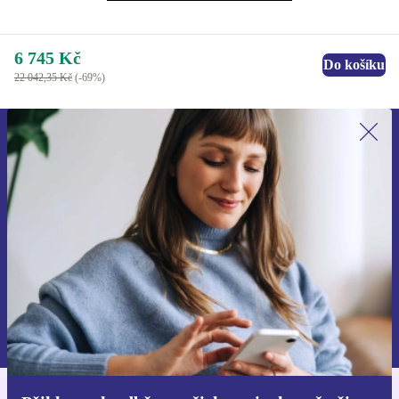
6 745 Kč
Do košíku
22 042,35 Kč
(-69%)
Přihlas se k odběru našich novinek a
ušetři 400 Kč!
Už nikdy nepromeškej žádnou nabídku.
Chci voucher
Informace o použití osobních údajů najdeš v našich
Zásadách ochrany osobních údajů
.