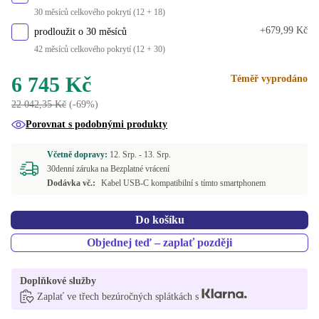
30 měsíců celkového pokrytí (12 + 18)
+679,99 Kč
prodloužit o 30 měsíců
42 měsíců celkového pokrytí (12 + 30)
6 745 Kč
Téměř vyprodáno
22 042,35 Kč
(-69%)
Porovnat s podobnými produkty
Včetně dopravy:
12. Srp. -
13. Srp.
30denní záruka na Bezplatné vrácení
Dodávka vč.:
Kabel USB-C kompatibilní s tímto smartphonem
Do košíku
Objednej teď – zaplať později
Doplňkové služby
Zaplať ve třech bezúročných splátkách s