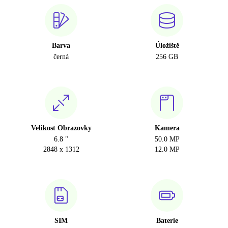
Barva
Úložiště
černá
256 GB
Velikost Obrazovky
Kamera
6.8 "
50.0 MP
2848 x 1312
12.0 MP
SIM
Baterie