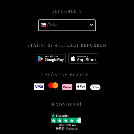
REFURBED V
Česko
STÁHNI SI APLIKACI REFURBED
ZPŮSOBY PLATBY
HODNOCENÍ
Trustpilot
TrustScore
4.6
205523
Hodnocení