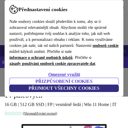
Stáhnout aplikaci
Stáhnout
Přednastavení cookies
Používejte refurbed rychle a snadno
Naše soubory cookies slouží především k tomu, aby se ti
zobrazoval relevantnější obsah. Abychom mohli vše správně
nastavit, potřebujeme tvůj souhlas k analýze toho, jak náš web
používáš, a k personalizaci obsahu i reklam. K tomu využíváme
cookies jak naše, tak od našich partnerů. Nastavení
souborů cookie
Mobily a smartphony
Notebooky
Tablety
Chytré hodinky
Doplňky
můžeš kdykoli změnit. Přečtěte si naše
informace o ochraně osobních údajů
. Přečtěte si
📱 -5 % NAVÍC na všechny iPhony – kód: IPHONEDEAL-
OP
zásady používání souborů cookie zpracovatele dat
.
Omezené využití
Domů
Produkty
Notebooky
PŘIZPŮSOBENÍ COOKIES
Honor MagicBook 14 (2021) | i7-1165G7 |
PŘIJMOUT VŠECHNY COOKIES
14-palcových
16 GB | 512 GB SSD | FP | vesmírně šedá | Win 11 Home | IT
(Shromažďování recenzí)