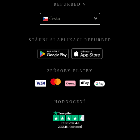
REFURBED V
Česko
STÁHNI SI APLIKACI REFURBED
ZPŮSOBY PLATBY
HODNOCENÍ
Trustpilot
TrustScore
4.6
205848
Hodnocení