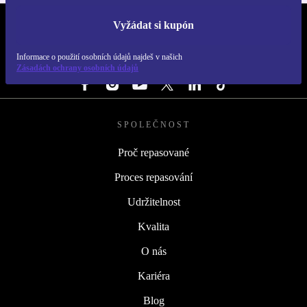
Vyžádat si kupón
REFURBED ČESKO - RETHINK NEW.
Informace o použití osobních údajů najdeš v našich
SLEDUJ NÁS
Zásadách ochrany osobních údajů
SPOLEČNOST
Proč repasované
Proces repasování
Udržitelnost
Kvalita
O nás
Kariéra
Blog