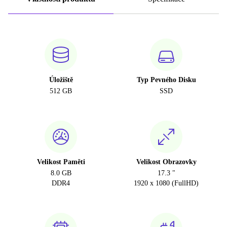
Úložiště
Typ Pevného Disku
512 GB
SSD
Velikost Paměti
Velikost Obrazovky
8.0 GB
17.3 "
DDR4
1920 x 1080 (FullHD)