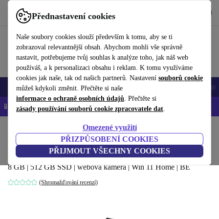
Stáhnout aplikaci
Stáhnout
Přednastavení cookies
Používejte refurbed rychle a snadno
Naše soubory cookies slouží především k tomu, aby se ti
zobrazoval relevantnější obsah. Abychom mohli vše správně
nastavit, potřebujeme tvůj souhlas k analýze toho, jak náš web
používáš, a k personalizaci obsahu i reklam. K tomu využíváme
cookies jak naše, tak od našich partnerů. Nastavení
souborů cookie
Mobily a smartphony
Notebooky
Tablety
Chytré hodinky
Doplňky
můžeš kdykoli změnit. Přečtěte si naše
informace o ochraně osobních údajů
. Přečtěte si
📱 -5 % NAVÍC na všechny iPhony – kód: IPHONEDEAL-
OP
zásady používání souborů cookie zpracovatele dat
.
Omezené využití
Domů
Produkty
Notebooky
Notebooky HP
PŘIZPŮSOBENÍ COOKIES
HP 17-CP0648NG | Ryzen 5 5500U | 17.3"
PŘIJMOUT VŠECHNY COOKIES
8 GB | 512 GB SSD | webová kamera | Win 11 Home | BE
(Shromažďování recenzí)