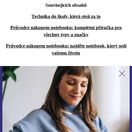
Souvisejících obsahů
Technika do školy, která stojí za to
Průvodce nákupem notebooku: kompletní příručka pro
všechny typy a značky
Průvodce nákupem notebooku: najděte notebook, který sedí
vašemu životu
Přihlas se k odběru našich novinek a
ušetři 400 Kč!
Už nikdy nepromeškej žádnou nabídku.
Chci voucher