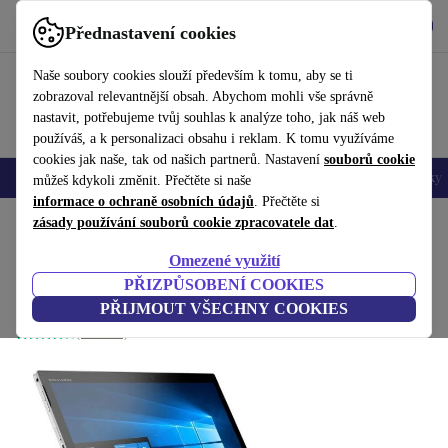
Stáhnout aplikaci
Stáhnout
Přednastavení cookies
Používejte refurbed rychle a snadno
Naše soubory cookies slouží především k tomu, aby se ti
zobrazoval relevantnější obsah. Abychom mohli vše správně
nastavit, potřebujeme tvůj souhlas k analýze toho, jak náš web
používáš, a k personalizaci obsahu i reklam. K tomu využíváme
cookies jak naše, tak od našich partnerů. Nastavení
souborů cookie
Mobily a smartphony
Notebooky
Tablety
Chytré hodinky
Doplňky
můžeš kdykoli změnit. Přečtěte si naše
informace o ochraně osobních údajů
. Přečtěte si
Domů
zásady používání souborů cookie zpracovatele dat
Produkty
Notebooky
2v1 konvertibilní
.
Omezené využití
HP Elite x2 1013 G3 | i5-8250U
PŘIZPŮSOBENÍ COOKIES
16 GB | 256 GB SSD | FHD | Win 11 Pro | DE
PŘIJMOUT VŠECHNY COOKIES
(2 recenze)