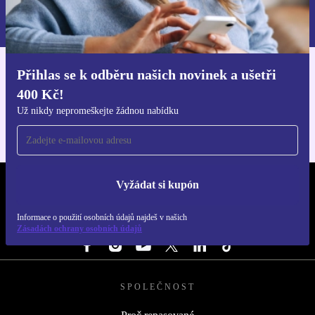
Informace o použití osobních údajů najdeš v našich
Zásadách ochrany osobních údajů
.
Přihlas se k odběru našich novinek a ušetři
Stáhni si aplikaci refurbed
400 Kč!
Pro iOS a Android
Už nikdy nepromeškejte žádnou nabídku
Vyžádat si kupón
REFURBED ČESKO - RETHINK NEW.
Informace o použití osobních údajů najdeš v našich
SLEDUJ NÁS
Zásadách ochrany osobních údajů
SPOLEČNOST