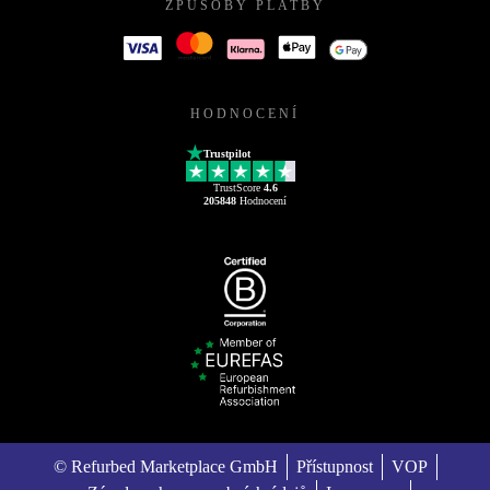
ZPŮSOBY PLATBY
HODNOCENÍ
Trustpilot
TrustScore
4.6
205848
Hodnocení
© Refurbed Marketplace GmbH
Přístupnost
VOP