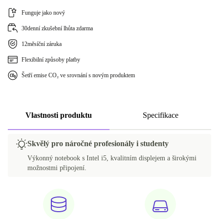
Funguje jako nový
30denní zkušební lhůta zdarma
12měsíční záruka
Flexibilní způsoby platby
Šetří emise CO₂ ve srovnání s novým produktem
Vlastnosti produktu
Specifikace
Skvělý pro náročné profesionály i studenty
Výkonný notebook s Intel i5, kvalitním displejem a širokými
možnostmi připojení.