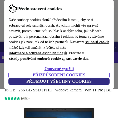
Stáhnout aplikaci
Stáhnout
Přednastavení cookies
Používejte refurbed rychle a snadno
Naše soubory cookies slouží především k tomu, aby se ti
zobrazoval relevantnější obsah. Abychom mohli vše správně
nastavit, potřebujeme tvůj souhlas k analýze toho, jak náš web
používáš, a k personalizaci obsahu i reklam. K tomu využíváme
cookies jak naše, tak od našich partnerů. Nastavení
souborů cookie
Mobily a smartphony
Notebooky
Tablety
Chytré hodinky
Doplňky
můžeš kdykoli změnit. Přečtěte si naše
informace o ochraně osobních údajů
. Přečtěte si
📱 -5 % NAVÍC na všechny iPhony – kód: IPHONEDEAL-
OP
zásady používání souborů cookie zpracovatele dat
.
Omezené využití
Domů
Produkty
Notebooky
Notebooky HP
PŘIZPŮSOBENÍ COOKIES
HP EliteBook 850 G6 | i5-8265U | 15.6"
PŘIJMOUT VŠECHNY COOKIES
16 GB | 256 GB SSD | FHD | webová kamera | Win 11 Pro | BE
(4,8/5)