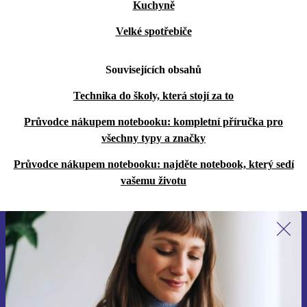
Kuchyně
Velké spotřebiče
Souvisejících obsahů
Technika do školy, která stojí za to
Průvodce nákupem notebooku: kompletní příručka pro
všechny typy a značky
Průvodce nákupem notebooku: najděte notebook, který sedí
vašemu životu
Přihlas se k odběru našich novinek a
ušetři 400 Kč!
Už nikdy nepromeškej žádnou nabídku.