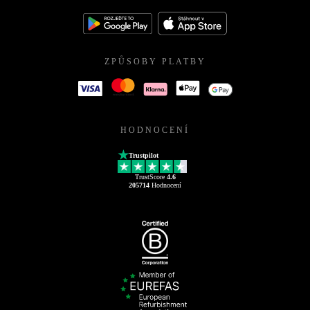
ZPŮSOBY PLATBY
HODNOCENÍ
Trustpilot
TrustScore
4.6
205714
Hodnocení