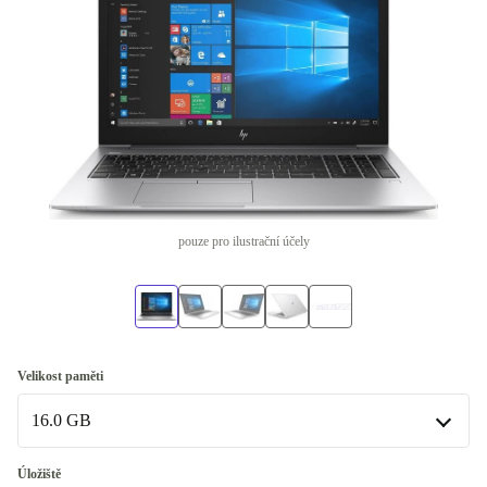
pouze pro ilustrační účely
Velikost paměti
16.0 GB
16.0 GB
Úložiště