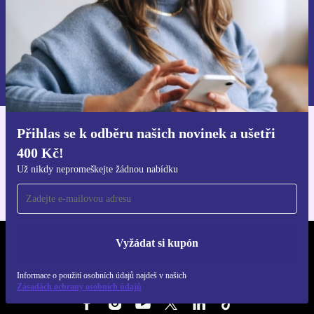
Chci voucher
Informace o použití osobních údajů najdeš v našich
Zásadách ochrany osobních údajů
.
Přihlas se k odběru našich novinek a ušetři
Stáhni si aplikaci refurbed
400 Kč!
Pro iOS a Android
Už nikdy nepromeškejte žádnou nabídku
Vyžádat si kupón
REFURBED ČESKO - RETHINK NEW.
Informace o použití osobních údajů najdeš v našich
SLEDUJ NÁS
Zásadách ochrany osobních údajů