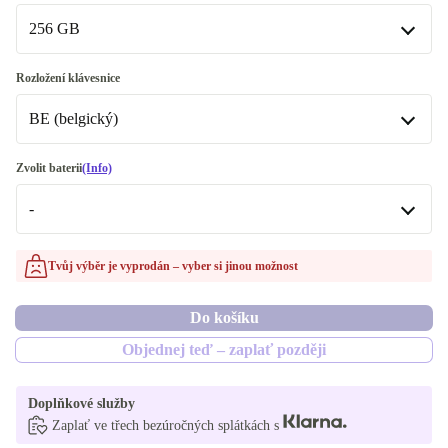
K dispozici v jiné konfiguraci
256 GB
8.0 GB
256 GB
Rozložení klávesnice
32.0 GB
K dispozici v jiné konfiguraci
BE (belgický)
128 GB
BE (belgický)
Zvolit baterii
(Info)
250 GB
-
CZ (česky)
500 GB
FR (francouzština)
-
Tvůj výběr je vyprodán – vyber si jinou možnost
512 GB
K dispozici v jiné konfiguraci
K dispozici v jiné konfiguraci
Do košíku
1000 GB
US (americká angličtina)
Optimální
Objednej teď – zaplať později
DE (německy)
Nové
Doplňkové služby
Zaplať ve třech bezúročných splátkách s