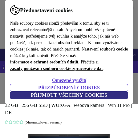
Stáhnout aplikaci
Stáhnout
Přednastavení cookies
Používejte refurbed rychle a snadno
Naše soubory cookies slouží především k tomu, aby se ti
zobrazoval relevantnější obsah. Abychom mohli vše správně
nastavit, potřebujeme tvůj souhlas k analýze toho, jak náš web
používáš, a k personalizaci obsahu i reklam. K tomu využíváme
cookies jak naše, tak od našich partnerů. Nastavení
souborů cookie
Mobily a smartphony
Notebooky
Tablety
Chytré hodinky
Doplňky
můžeš kdykoli změnit. Přečtěte si naše
informace o ochraně osobních údajů
. Přečtěte si
📱 -5 % NAVÍC na všechny iPhony – kód: IPHONEDEAL-
OP
zásady používání souborů cookie zpracovatele dat
.
Omezené využití
Domů
Produkty
Notebooky
Notebooky HP
PŘIZPŮSOBENÍ COOKIES
HP EliteBook 860 G9 | i7-1265U | 16"
PŘIJMOUT VŠECHNY COOKIES
32 GB | 256 GB SSD | WUXGA | webová kamera | Win 11 Pro |
DE
(Shromažďování recenzí)