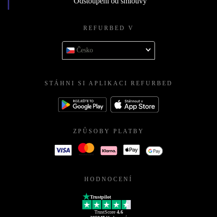
Odstoupení od smlouvy
REFURBED V
Česko
STÁHNI SI APLIKACI REFURBED
ZPŮSOBY PLATBY
HODNOCENÍ
Trustpilot
TrustScore
4.6