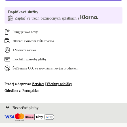
Doplňkové služby
Zaplať ve třech bezúročných splátkách s
Funguje jako nový
30denní zkušební lhůta zdarma
12měsíční záruka
Flexibilní způsoby platby
Šetří emise CO₂ ve srovnání s novým produktem
Prodej a doprava:
iServices
|
Všechny nabídky
Odesláno z:
Portugalsko
Bezpečné platby