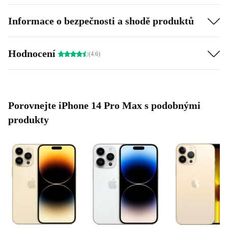
Barvy iPhone 14 Pro Max: tmavě fialová, zlatá, stříbrná, vesmírně
Informace o bezpečnosti a shodě produktů
černá
Kapacita úložiště: 128 GB, 256 GB, 512 GB a 1 TB
Hodnocení
Kamera: 48.0 MP
(4.6)
Záruka refurbed: min. 12 měsíců
Porovnejte iPhone 14 Pro Max s podobnými
produkty