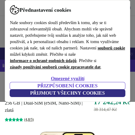
Stáhnout aplikaci
Stáhnout
Přednastavení cookies
Používejte refurbed rychle a snadno
Naše soubory cookies slouží především k tomu, aby se ti
zobrazoval relevantnější obsah. Abychom mohli vše správně
nastavit, potřebujeme tvůj souhlas k analýze toho, jak náš web
používáš, a k personalizaci obsahu i reklam. K tomu využíváme
cookies jak naše, tak od našich partnerů. Nastavení
souborů cookie
Mobily a smartphony
Notebooky
Tablety
Chytré hodinky
Doplňky
můžeš kdykoli změnit. Přečtěte si naše
informace o ochraně osobních údajů
. Přečtěte si
📱 -5 % NAVÍC na všechny iPhony – kód: IPHONEDEAL-
OP
zásady používání souborů cookie zpracovatele dat
.
Omezené využití
Domů
Produkty
Mobily a smartphony
iPhony
PŘIZPŮSOBENÍ COOKIES
iPhone 14 Pro Max
PŘIJMOUT VŠECHNY COOKIES
17 242
,24 Kč
256 GB | Dual-SIM (eSIM, Nano-SIM) |
38 314,47 Kč
zlatá
(4,8/5)