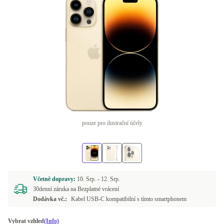
pouze pro ilustrační účely
Včetně dopravy:
10. Srp. -
12. Srp.
30denní záruka na Bezplatné vrácení
Dodávka vč.:
Kabel USB-C kompatibilní s tímto smartphonem
Vybrat vzhled
(Info)