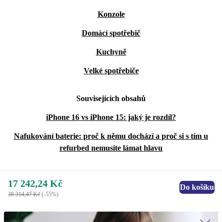
Konzole
Domácí spotřebič
Kuchyně
Velké spotřebiče
Souvisejících obsahů
iPhone 16 vs iPhone 15: jaký je rozdíl?
Nafukování baterie: proč k němu dochází a proč si s tím u
refurbed nemusíte lámat hlavu
17 242,24 Kč
Do košíku
38 314,47 Kč
(-55%)