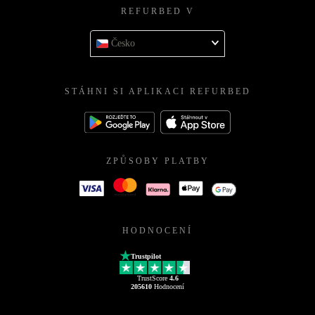
REFURBED V
Česko
STÁHNI SI APLIKACI REFURBED
ZPŮSOBY PLATBY
HODNOCENÍ
Trustpilot
TrustScore
4.6
205610
Hodnocení