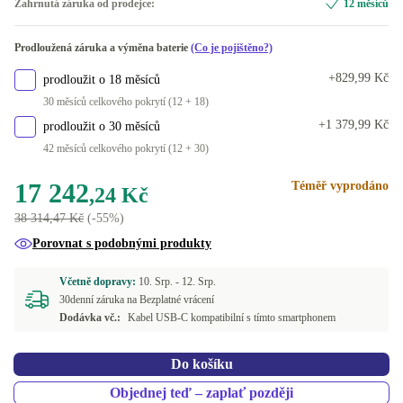
Zahrnutá záruka od prodejce:
12 měsíců
K dispozici v jiné konfiguraci
zlato
Prodloužená záruka a výměna baterie
(Co je pojištěno?)
Dual-SIM (2 eSIMs)
-3 507,24 Kč
+829,99 Kč
prodloužit o 18 měsíců
30 měsíců celkového pokrytí (12 + 18)
+1 379,99 Kč
prodloužit o 30 měsíců
42 měsíců celkového pokrytí (12 + 30)
17 242
Téměř vyprodáno
,24 Kč
38 314,47 Kč
(-55%)
Porovnat s podobnými produkty
Včetně dopravy:
10. Srp. -
12. Srp.
30denní záruka na Bezplatné vrácení
Dodávka vč.:
Kabel USB-C kompatibilní s tímto smartphonem
Do košíku
Objednej teď – zaplať později