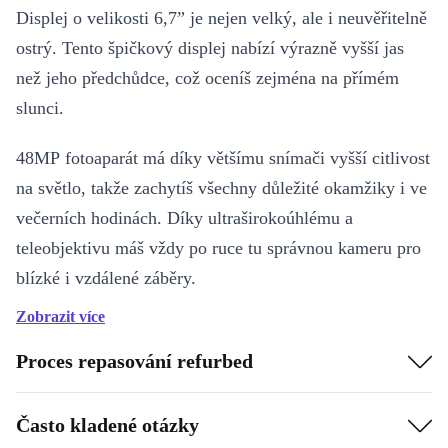
Displej o velikosti 6,7” je nejen velký, ale i neuvěřitelně
ostrý. Tento špičkový displej nabízí výrazně vyšší jas
než jeho předchůdce, což oceníš zejména na přímém
slunci.
48MP fotoaparát má díky většímu snímači vyšší citlivost
na světlo, takže zachytíš všechny důležité okamžiky i ve
večerních hodinách. Díky ultraširokoúhlému a
teleobjektivu máš vždy po ruce tu správnou kameru pro
blízké i vzdálené záběry.
Zobrazit více
Čip A16 ti poskytne dostatek výkonu pro každodenní
používání. Když k tomu přidáš větší baterii, výsledkem
Proces repasování refurbed
je výrazně lepší výdrž! iPhone 14 Pro Max můžete
koupit v těchto konfiguracích:
Často kladené otázky