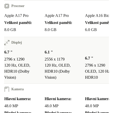
4K60 ProRes
Procesor
USB-C
Apple A17 Pro
Apple A17 Pro
Apple A16 Bioni
Odemkni svou kreativitu jako nikdy předtím se svým novým
renovovaným smartphonem
Velikost paměti:
Velikost paměti:
Velikost paměti:
POŘIZUJ UMĚLECKÉ FOTOGRAFIE A ZACHYCUJ
8.0 GB
8.0 GB
6.0 GB
SVÉ NEJKRÁSNĚJŠÍ OKAMŽIKY S
PROFESIONÁLNÍM SYSTÉMEM KAMER
Displej
6.7 "
6.1 "
Díky 48MP profesionální hlavní kameře s optickou
6.7 "
2796 x 1290
2556 x 1179
kvalitou a 5x zoomem má tento fantastický, zcela
120 Hz, OLED,
120 Hz, OLED,
2796 x 1290
renovovaný iPhone 15 Pro Max něco zcela nového, co tě
HDR10 (Dolby
HDR10 (Dolby
OLED, 120 Hz,
posune na vrchol fotografických zážitků! S
Vision)
Vision)
HDR10
renovovaným iPhonem 15 Pro Max můžeš fotit od ultra
Kamera
širokoúhlých záběrů po extrémně blízké díky dlouhé
Hlavní kamera:
Hlavní kamera:
Hlavní kamera:
ohniskové vzdálenosti, kterou tento úžasný iPhone má.
48.0 MP
48.0 MP
48.0 MP
A nezapomeň, že fotky mají
praktickou velikost
Přední kamera:
Přední kamera:
Přední kamera: