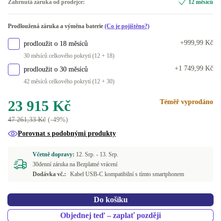
Zahrnutá záruka od prodejce:
12 měsíců
bílá
Dual-SIM (physical SIM + eSIM)
+1 710 Kč
Prodloužená záruka a výměna baterie
(Co je pojištěno?)
+999,99 Kč
prodloužit o 18 měsíců
30 měsíců celkového pokrytí (12 + 18)
+1 749,99 Kč
prodloužit o 30 měsíců
42 měsíců celkového pokrytí (12 + 30)
23 915 Kč
Téměř vyprodáno
47 261,33 Kč
(-49%)
Porovnat s podobnými produkty
Včetně dopravy:
12. Srp. -
13. Srp.
30denní záruka na Bezplatné vrácení
Dodávka vč.:
Kabel USB-C kompatibilní s tímto smartphonem
Do košíku
Objednej teď – zaplať později