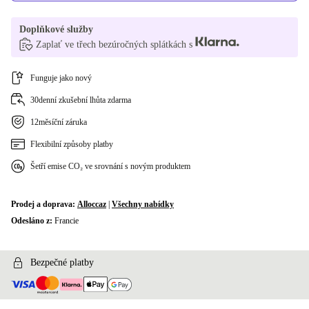
Doplňkové služby
Zaplať ve třech bezúročných splátkách s
Funguje jako nový
30denní zkušební lhůta zdarma
12měsíční záruka
Flexibilní způsoby platby
Šetří emise CO₂ ve srovnání s novým produktem
Prodej a doprava:
Alloccaz
|
Všechny nabídky
Odesláno z:
Francie
Bezpečné platby