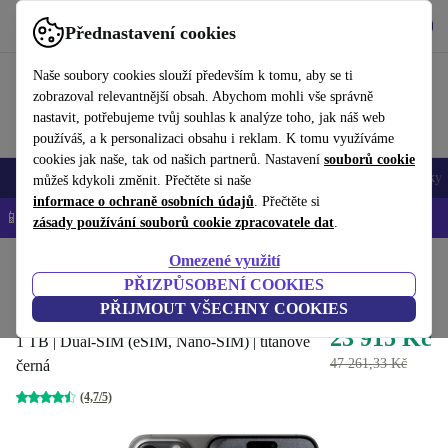
Stáhnout aplikaci
Stáhnout
Přednastavení cookies
Používejte refurbed rychle a snadno
Naše soubory cookies slouží především k tomu, aby se ti
zobrazoval relevantnější obsah. Abychom mohli vše správně
nastavit, potřebujeme tvůj souhlas k analýze toho, jak náš web
používáš, a k personalizaci obsahu i reklam. K tomu využíváme
cookies jak naše, tak od našich partnerů. Nastavení
souborů cookie
Mobily a smartphony
Notebooky
Tablety
Chytré hodinky
Doplňky
můžeš kdykoli změnit. Přečtěte si naše
informace o ochraně osobních údajů
. Přečtěte si
📱 -5 % NAVÍC na všechny iPhony – kód: IPHONEDEAL-
OP
zásady používání souborů cookie zpracovatele dat
.
Omezené využití
Domů
Produkty
Mobily a smartphony
iPhony
PŘIZPŮSOBENÍ COOKIES
iPhone 15 Pro Max
PŘIJMOUT VŠECHNY COOKIES
23 915 Kč
1 TB | Dual-SIM (eSIM, Nano-SIM) | titanově
47 261,33 Kč
černá
(4,7/5)