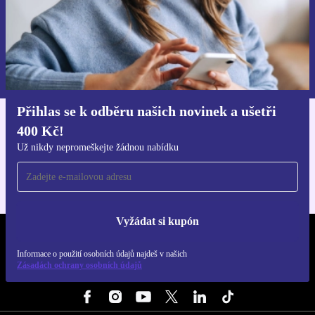
Chci voucher
Informace o použití osobních údajů najdeš v našich
Zásadách ochrany osobních údajů
.
Přihlas se k odběru našich novinek a ušetři
400 Kč!
Stáhni si aplikaci refurbed
Pro iOS a Android
Už nikdy nepromeškejte žádnou nabídku
Vyžádat si kupón
REFURBED ČESKO - RETHINK NEW.
Informace o použití osobních údajů najdeš v našich
Zásadách ochrany osobních údajů
SLEDUJ NÁS