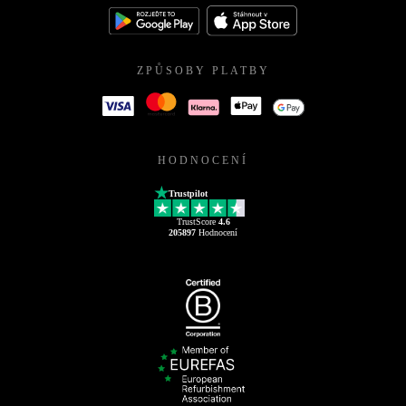
ZPŮSOBY PLATBY
HODNOCENÍ
Trustpilot
TrustScore
4.6
205897
Hodnocení