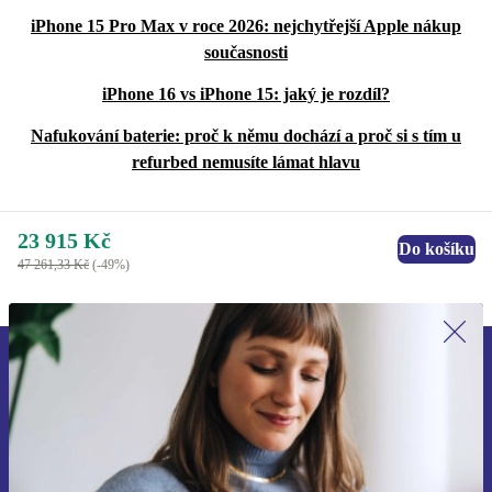
Tento neuvěřitelný, kompletně renovovaný iPhone 15
iPhone 15 Pro Max v roce 2026: nejchytřejší Apple nákup
Pro Max má další úroveň USB-C konektoru, který
současnosti
podporuje rychlost USB 3 až 20x rychlejší přenosy.
iPhone 16 vs iPhone 15: jaký je rozdíl?
S tímto úžasným renovovaným iPhonem 15 Pro Max
Nafukování baterie: proč k němu dochází a proč si s tím u
refurbed nemusíte lámat hlavu
můžeš natáčet v ProRes 4K při 60 snímcích za sekundu,
když nahráváš přímo na externí disk; s neuvěřitelným
zlepšením postprodukčního pracovního postupu.
23 915 Kč
Do košíku
47 261,33 Kč
(-49%)
iPhone 15 Pro Max můžeš zakoupit v těchto
konfiguracích:
Přihlas se k odběru našich novinek a
ušetři 400 Kč!
Už nikdy nepromeškej žádnou nabídku.