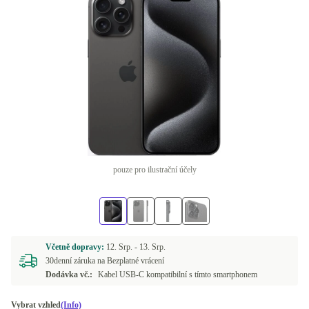
pouze pro ilustrační účely
Včetně dopravy:
12. Srp. -
13. Srp.
30denní záruka na Bezplatné vrácení
Dodávka vč.:
Kabel USB-C kompatibilní s tímto smartphonem
Vybrat vzhled
(Info)