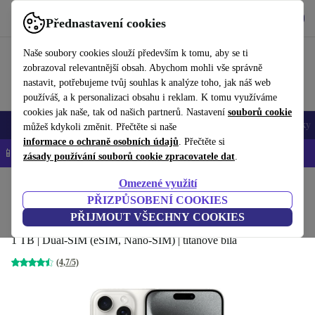
Stáhnout aplikaci
Stáhnout
Přednastavení cookies
Používejte refurbed rychle a snadno
Naše soubory cookies slouží především k tomu, aby se ti
zobrazoval relevantnější obsah. Abychom mohli vše správně
nastavit, potřebujeme tvůj souhlas k analýze toho, jak náš web
používáš, a k personalizaci obsahu i reklam. K tomu využíváme
cookies jak naše, tak od našich partnerů. Nastavení
souborů cookie
Mobily a smartphony
Notebooky
Tablety
Chytré hodinky
Doplňky
můžeš kdykoli změnit. Přečtěte si naše
informace o ochraně osobních údajů
. Přečtěte si
📱 -5 % NAVÍC na všechny iPhony – kód: IPHONEDEAL-
OP
zásady používání souborů cookie zpracovatele dat
.
Omezené využití
Domů
Produkty
Mobily a smartphony
iPhony
PŘIZPŮSOBENÍ COOKIES
iPhone 15 Pro Max
PŘIJMOUT VŠECHNY COOKIES
1 TB | Dual-SIM (eSIM, Nano-SIM) | titanově bílá
(4,7/5)