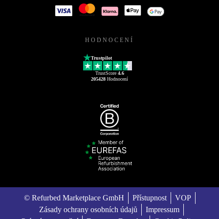
HODNOCENÍ
Trustpilot
TrustScore
4.6
205428
Hodnocení
© Refurbed Marketplace GmbH
Přístupnost
VOP
Zásady ochrany osobních údajů
Impressum