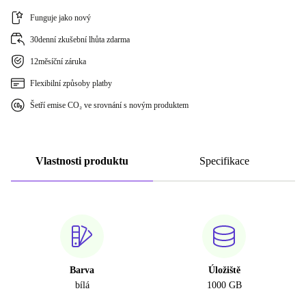
Funguje jako nový
30denní zkušební lhůta zdarma
12měsíční záruka
Flexibilní způsoby platby
Šetří emise CO₂ ve srovnání s novým produktem
Vlastnosti produktu
Specifikace
Barva
Úložiště
bílá
1000 GB