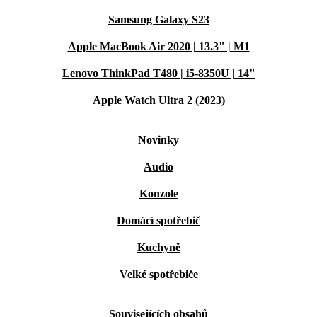
Dynamický ostrov
Samsung Galaxy S23
5G konektivita
Apple MacBook Air 2020 | 13.3" | M1
48MP hlavní kamera, 5× zoom
Lenovo ThinkPad T480 | i5-8350U | 14"
Design z titanu
Tlačítko Action
Apple Watch Ultra 2 (2023)
A17 Pro
7 pro objektivů
Novinky
4K60 ProRes
Audio
USB-C
Konzole
Odemkni svou kreativitu jako nikdy předtím se svým novým
renovovaným smartphonem
Domácí spotřebič
POŘIZUJ UMĚLECKÉ FOTOGRAFIE A ZACHYCUJ
SVÉ NEJKRÁSNĚJŠÍ OKAMŽIKY S
Kuchyně
PROFESIONÁLNÍM SYSTÉMEM KAMER
Velké spotřebiče
Díky 48MP profesionální hlavní kameře s optickou
Souvisejících obsahů