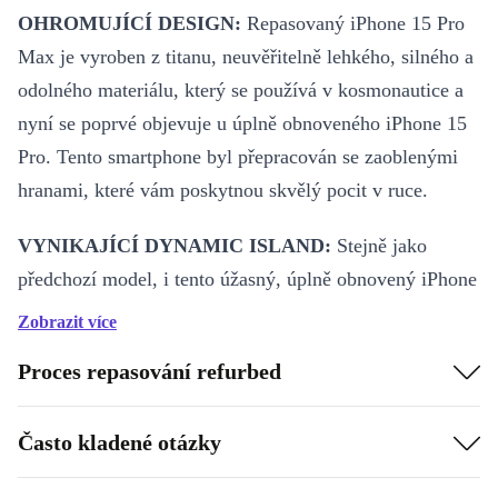
OHROMUJÍCÍ DESIGN:
Repasovaný iPhone 15 Pro
Max je vyroben z titanu, neuvěřitelně lehkého, silného a
odolného materiálu, který se používá v kosmonautice a
nyní se poprvé objevuje u úplně obnoveného iPhone 15
Pro. Tento smartphone byl přepracován se zaoblenými
hranami, které vám poskytnou skvělý pocit v ruce.
VYNIKAJÍCÍ DYNAMIC ISLAND:
Stejně jako
předchozí model, i tento úžasný, úplně obnovený iPhone
15 Pro Max má „Dynamic Island“, který ti umožní
Zobrazit více
snadno vidět oznámení a aktivity, a dokonce ovládat
Proces repasování refurbed
hudbu – VŠE NA JEDNOM MÍSTĚ!
POUTAVÝ VÝKON:
Poháněn revolučním čipem A17
Často kladené otázky
Pro, tento senzační renovovaný iPhone 15 Pro Max