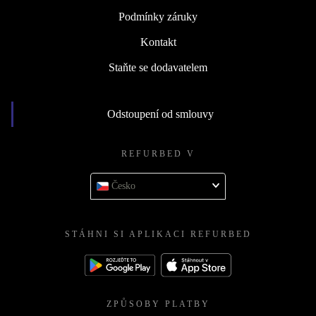
Podmínky záruky
iPhone 15 Pro Max můžeš zakoupit v těchto
konfiguracích:
Kontakt
Staňte se dodavatelem
Odstoupení od smlouvy
REFURBED V
Česko
STÁHNI SI APLIKACI REFURBED
ZPŮSOBY PLATBY