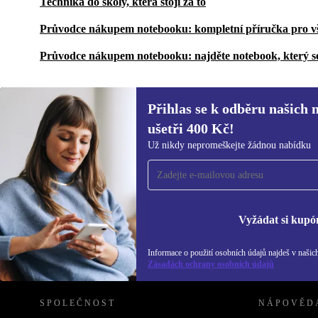
Technika do školy, která stojí za to
Průvodce nákupem notebooku: kompletní příručka pro v
Průvodce nákupem notebooku: najděte notebook, který s
Přihlas se k odběru našich 
ušetři 400 Kč!
Přihlas se k odběru našich novinek a
Už nikdy nepromeškejte žádnou nabídku
ušetři 400 Kč!
Už nikdy nepromeškej žádnou nabídku.
Inf
Zás
Vyžádat si kupó
Informace o použití osobních údajů najdeš v našic
REFURBED ČESKO - RETHINK NEW.
Zásadách ochrany osobních údajů
SPOLEČNOST
NÁPOVĚD