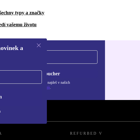
šechny typy a značky
edí vašemu životu
novinek a
Chci voucher
ormace o použití osobních údajů najdeš v našich
adách ochrany osobních údajů
.
n
h
A
REFURBED V