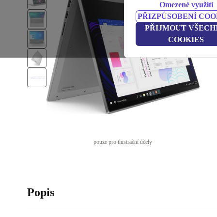
Omezené využití
PŘIZPŮSOBENÍ COO
PŘIJMOUT VŠECH
COOKIES
pouze pro ilustrační účely
Popis