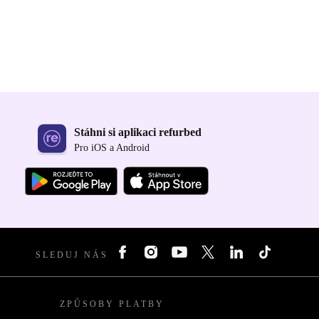
Stáhni si aplikaci refurbed
Pro iOS a Android
SLEDUJ NÁS
ZPŮSOBY PLATBY