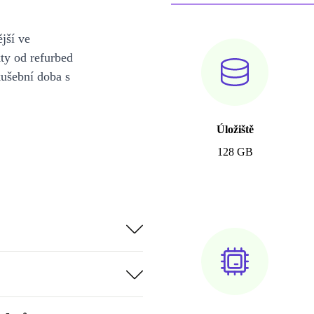
jší ve
y od refurbed
kušební doba s
Úložiště
128 GB