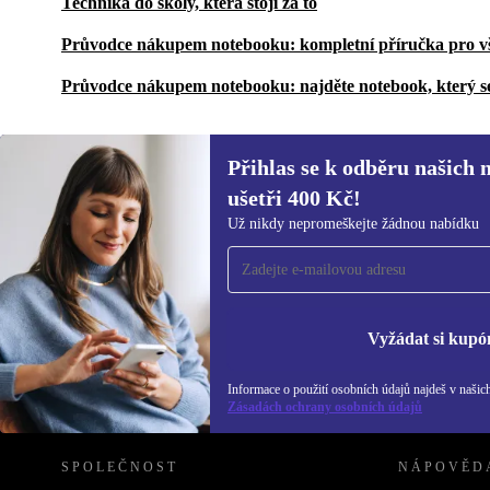
Technika do školy, která stojí za to
Průvodce nákupem notebooku: kompletní příručka pro v
Průvodce nákupem notebooku: najděte notebook, který s
Přihlas se k odběru našich 
ušetři 400 Kč!
Přihlas se k odběru našich novinek a
Už nikdy nepromeškejte žádnou nabídku
ušetři 400 Kč!
Už nikdy nepromeškej žádnou nabídku.
Inf
Zás
Vyžádat si kupó
Informace o použití osobních údajů najdeš v našic
REFURBED ČESKO - RETHINK NEW.
Zásadách ochrany osobních údajů
SPOLEČNOST
NÁPOVĚD