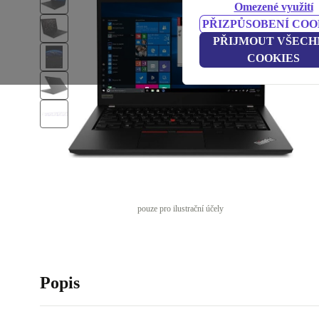
Omezené využití
PŘIZPŮSOBENÍ COO
PŘIJMOUT VŠECH
COOKIES
pouze pro ilustrační účely
Popis