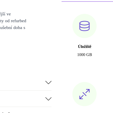
jší ve
y od refurbed
kušební doba s
Úložiště
1000 GB