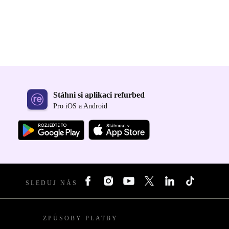
Stáhni si aplikaci refurbed
Pro iOS a Android
SLEDUJ NÁS
ZPŮSOBY PLATBY