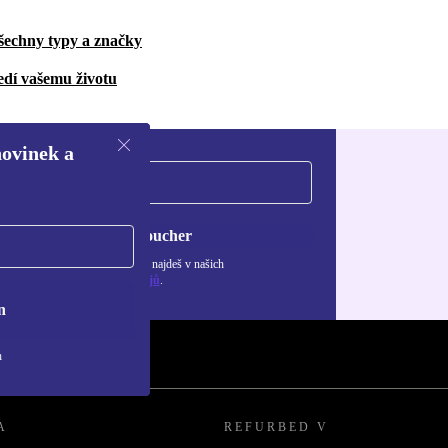
šechny typy a značky
edí vašemu životu
novinek a
Chci voucher
ormace o použití osobních údajů najdeš v našich
adách ochrany osobních údajů
.
n
h
A
REFURBED V