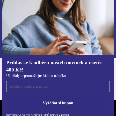
Už nikdy nepromeškej žádnou nabídku.
Chci voucher
Informace o použití osobních údajů najdeš v našich
Zásadách ochrany osobních údajů
.
Přihlas se k odběru našich novinek a ušetři
400 Kč!
Stáhni si aplikaci refurbed
Pro iOS a Android
Už nikdy nepromeškejte žádnou nabídku
Vyžádat si kupón
REFURBED ČESKO - RETHINK NEW.
Informace o použití osobních údajů najdeš v našich