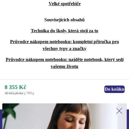
Velké spotřebiče
Souvisejících obsahů
Technika do školy, která stojí za to
Průvodce nákupem notebooku: kompletní příručka pro
všechny typy a značky
Průvodce nákupem notebooku: najděte notebook, který sedí
vašemu životu
8 355 Kč
Do košíku
39 915,26 Kč
(-79%)
Přihlas se k odběru našich novinek a
ušetři 400 Kč!