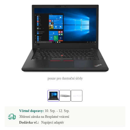
pouze pro ilustrační účely
Včetně dopravy:
10. Srp. -
12. Srp.
30denní záruka na Bezplatné vrácení
Dodávka vč.:
Napájecí adaptér