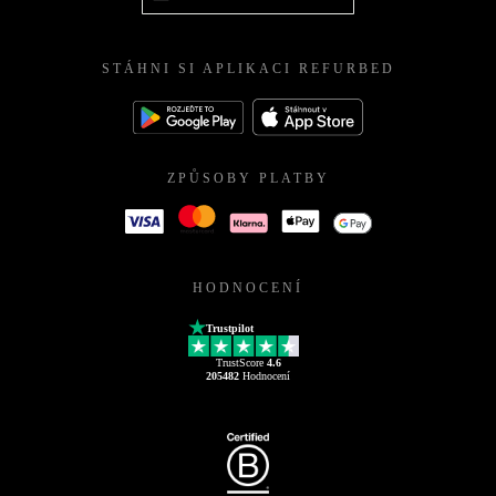
STÁHNI SI APLIKACI REFURBED
ZPŮSOBY PLATBY
HODNOCENÍ
Trustpilot
TrustScore
4.6
205482
Hodnocení