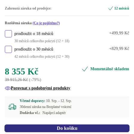
128 GB
-2 180 Kč
SE (QWERTY)
Nové
+1 570 Kč
Zahrnutá záruka od prodejce:
12 měsíců
180 GB
-530 Kč
FI (QWERTY)
Optimální
Rozšířená záruka
(Co je pojištěno?)
240 GB
-760 Kč
IT (QWERTY)
+499,99 Kč
prodloužit o 18 měsíců
250 GB
-760 Kč
30 měsíců celkového pokrytí (12 + 18)
BE (AZERTY)
+829,99 Kč
prodloužit o 30 měsíců
480 GB
-186 Kč
42 měsíců celkového pokrytí (12 + 30)
ES (QWERTY)
500 GB
-186 Kč
8 355 Kč
Momentálně skladem
DK (QWERTY)
39 915,26 Kč
(-79%)
1000 GB
+1 014 Kč
ND (QWERTY)
+94 Kč
Porovnat s podobnými produkty
2000 GB
+6 920 Kč
CZ (QWERTZ)
+750 Kč
Včetně dopravy:
10. Srp. -
12. Srp.
30denní záruka na Bezplatné vrácení
Dodávka vč.:
Napájecí adaptér
PT (QWERTY)
+750 Kč
UK (QWERTY)
+750 Kč
Do košíku