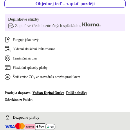
Objednej teď – zaplať později
US (QWERTY)
+750 Kč
K dispozici v jiné konfiguraci
Doplňkové služby
Zaplať ve třech bezúročných splátkách s
HU (QWERTZ)
-870 Kč
PL (QWERTY)
Funguje jako nový
-630 Kč
30denní zkušební lhůta zdarma
SI (QWERTZ)
-630 Kč
12měsíční záruka
NL (QWERTY)
-630 Kč
Flexibilní způsoby platby
Šetří emise CO₂ ve srovnání s novým produktem
CH (QWERTZ)
+160 Kč
Prodej a doprava:
Vedion Digital Outlet
|
Další nabídky
Odesláno z:
Polsko
Bezpečné platby