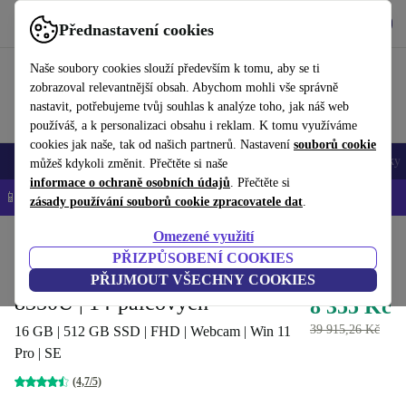
Stáhnout aplikaci
Stáhnout
Přednastavení cookies
Používejte refurbed rychle a snadno
Naše soubory cookies slouží především k tomu, aby se ti
zobrazoval relevantnější obsah. Abychom mohli vše správně
nastavit, potřebujeme tvůj souhlas k analýze toho, jak náš web
používáš, a k personalizaci obsahu i reklam. K tomu využíváme
cookies jak naše, tak od našich partnerů. Nastavení
souborů cookie
Mobily a smartphony
Notebooky
Tablety
Chytré hodinky
Doplňky
můžeš kdykoli změnit. Přečtěte si naše
informace o ochraně osobních údajů
. Přečtěte si
📱 -5 % NAVÍC na všechny iPhony – kód: IPHONEDEAL-
OP
zásady používání souborů cookie zpracovatele dat
.
Omezené využití
Domů
Produkty
Notebooky
Notebooky Lenovo
PŘIZPŮSOBENÍ COOKIES
Lenovo ThinkPad T480 | i5-
PŘIJMOUT VŠECHNY COOKIES
8350U | 14-palcových
8 355 Kč
39 915,26 Kč
16 GB | 512 GB SSD | FHD | Webcam | Win 11
Pro | SE
(4,7/5)