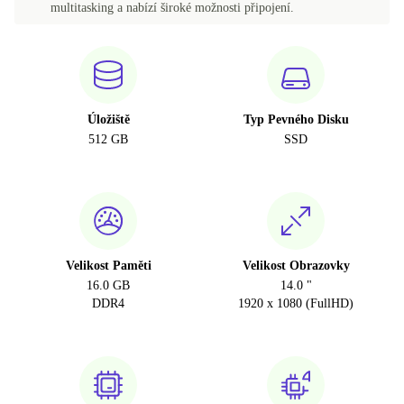
multitasking a nabízí široké možnosti připojení.
Úložiště
Typ Pevného Disku
512 GB
SSD
Velikost Paměti
Velikost Obrazovky
16.0 GB
14.0 "
DDR4
1920 x 1080 (FullHD)