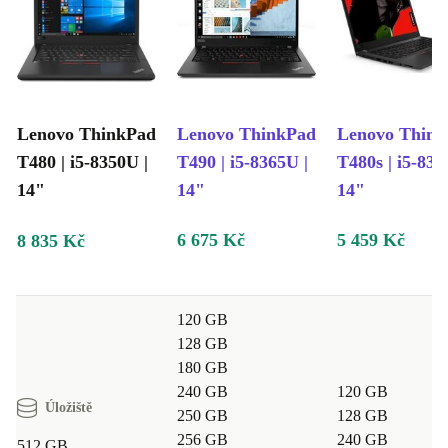
Lenovo ThinkPad
Lenovo ThinkPad
Lenovo Thin
T480 | i5-8350U |
T490 | i5-8365U |
T480s | i5-835
14"
14"
14"
6 675 Kč
5 459 Kč
8 835 Kč
120 GB
128 GB
180 GB
240 GB
120 GB
Úložiště
250 GB
128 GB
256 GB
240 GB
512 GB