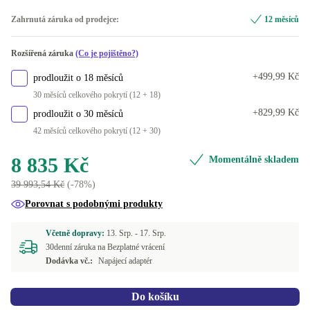
32.0 GB
128 GB
+1 780 Kč
-1 340 Kč
FI (QWERTY)
Optimální
Zahrnutá záruka od prodejce:
12 měsíců
180 GB
-880 Kč
FR (AZERTY)
Nové
+1 430 Kč
Rozšířená záruka
(Co je pojištěno?)
240 GB
-1 106 Kč
ES (QWERTY)
+499,99 Kč
prodloužit o 18 měsíců
250 GB
-1 106 Kč
30 měsíců celkového pokrytí (12 + 18)
BE (AZERTY)
+829,99 Kč
prodloužit o 30 měsíců
500 GB
-540 Kč
42 měsíců celkového pokrytí (12 + 30)
SE (QWERTY)
1000 GB
+870 Kč
8 835 Kč
Momentálně skladem
ND (QWERTY)
+44 Kč
39 993,54 Kč
(-78%)
2000 GB
+6 810 Kč
CZ (QWERTZ)
+454 Kč
Porovnat s podobnými produkty
PT (QWERTY)
+454 Kč
Včetně dopravy:
13. Srp. -
17. Srp.
30denní záruka na Bezplatné vrácení
Dodávka vč.:
Napájecí adaptér
UK (QWERTY)
+454 Kč
US (QWERTY)
+454 Kč
Do košíku