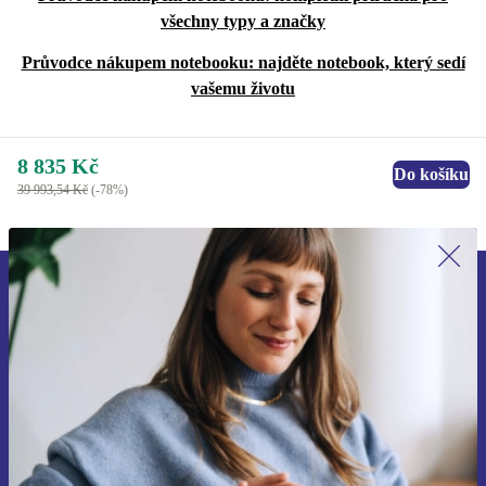
všechny typy a značky
Průvodce nákupem notebooku: najděte notebook, který sedí
vašemu životu
8 835 Kč
Do košíku
39 993,54 Kč
(-78%)
Přihlas se k odběru našich novinek a
ušetři 400 Kč!
Už nikdy nepromeškej žádnou nabídku.
Chci voucher