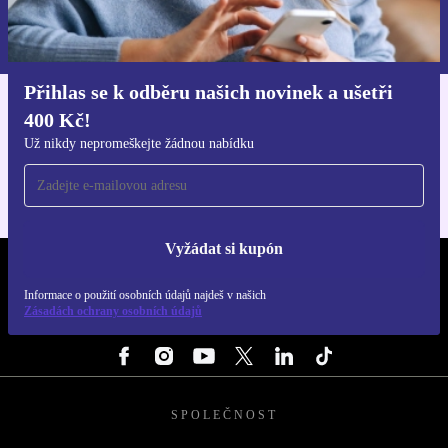
Informace o použití osobních údajů najdeš v našich
Zásadách ochrany osobních údajů
.
Přihlas se k odběru našich novinek a ušetři
400 Kč!
Stáhni si aplikaci refurbed
Pro iOS a Android
Už nikdy nepromeškejte žádnou nabídku
Vyžádat si kupón
REFURBED ČESKO - RETHINK NEW.
Informace o použití osobních údajů najdeš v našich
Zásadách ochrany osobních údajů
SLEDUJ NÁS
SPOLEČNOST