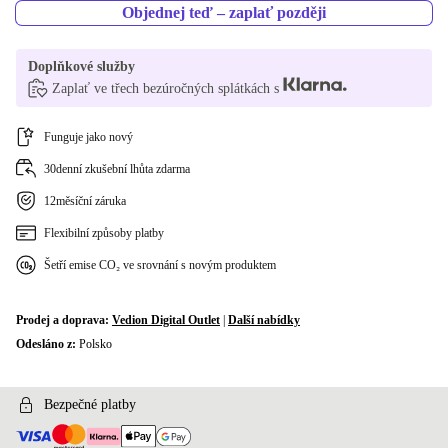
Objednej teď – zaplať později
DK (QWERTY)
+960 Kč
K dispozici v jiné konfiguraci
Doplňkové služby
Zaplať ve třech bezúročných splátkách s
HU (QWERTZ)
-1 046 Kč
PL (QWERTY)
Funguje jako nový
-270 Kč
30denní zkušební lhůta zdarma
NL (QWERTY)
-270 Kč
12měsíční záruka
SI (QWERTZ)
-270 Kč
Flexibilní způsoby platby
Šetří emise CO₂ ve srovnání s novým produktem
CH (QWERTZ)
+60 Kč
Prodej a doprava:
Vedion Digital Outlet
|
Další nabídky
Odesláno z:
Polsko
Bezpečné platby