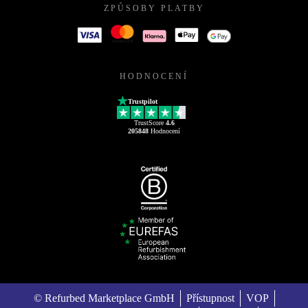
ZPŮSOBY PLATBY
HODNOCENÍ
Trustpilot
TrustScore
4.6
205848
Hodnocení
© Refurbed Marketplace GmbH
Přístupnost
VOP