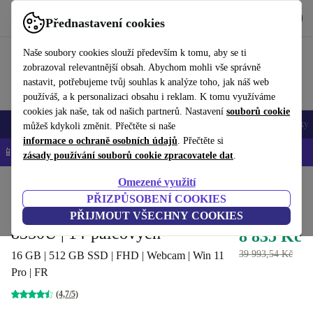
Stáhnout aplikaci
Stáhnout
Přednastavení cookies
Používejte refurbed rychle a snadno
Naše soubory cookies slouží především k tomu, aby se ti
zobrazoval relevantnější obsah. Abychom mohli vše správně
nastavit, potřebujeme tvůj souhlas k analýze toho, jak náš web
používáš, a k personalizaci obsahu i reklam. K tomu využíváme
cookies jak naše, tak od našich partnerů. Nastavení
souborů cookie
Mobily a smartphony
Notebooky
Tablety
Chytré hodinky
Doplňky
můžeš kdykoli změnit. Přečtěte si naše
informace o ochraně osobních údajů
. Přečtěte si
📱 -5 % NAVÍC na všechny iPhony – kód: IPHONEDEAL-
OP
zásady používání souborů cookie zpracovatele dat
.
Omezené využití
Domů
Produkty
Notebooky
Notebooky Lenovo
PŘIZPŮSOBENÍ COOKIES
Lenovo ThinkPad T480 | i5-
PŘIJMOUT VŠECHNY COOKIES
8350U | 14-palcových
8 835 Kč
39 993,54 Kč
16 GB | 512 GB SSD | FHD | Webcam | Win 11
Pro | FR
(4,7/5)