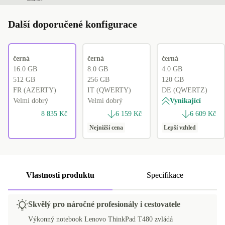
Další doporučené konfigurace
černá
černá
černá
16.0 GB
8.0 GB
4.0 GB
512 GB
256 GB
120 GB
FR (AZERTY)
IT (QWERTY)
DE (QWERTZ)
Velmi dobrý
Velmi dobrý
Vynikající
8 835 Kč
6 159 Kč
6 609 Kč
Nejnižší cena
Lepší vzhled
Vlastnosti produktu
Specifikace
Skvělý pro náročné profesionály i cestovatele
Výkonný notebook Lenovo ThinkPad T480 zvládá