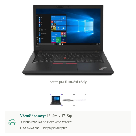
pouze pro ilustrační účely
Včetně dopravy:
13. Srp. -
17. Srp.
30denní záruka na Bezplatné vrácení
Dodávka vč.:
Napájecí adaptér