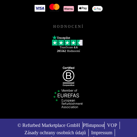
HODNOCENÍ
Trustpilot
TrustScore
4.6
205562
Hodnocení
© Refurbed Marketplace GmbH
Přístupnost
VOP
Zásady ochrany osobních údajů
Impressum