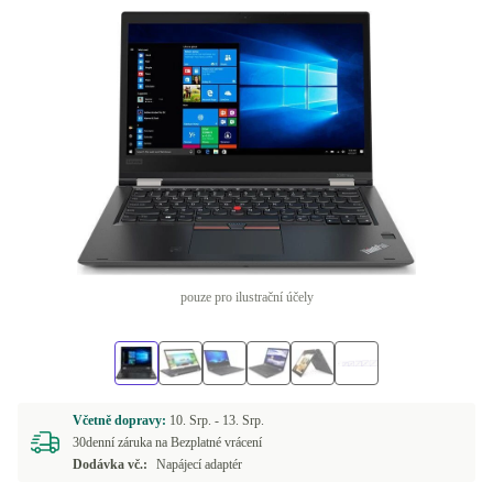
pouze pro ilustrační účely
Včetně dopravy:
10. Srp. -
13. Srp.
30denní záruka na Bezplatné vrácení
Dodávka vč.:
Napájecí adaptér