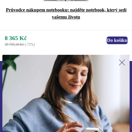
Průvodce nákupem notebooku: najděte notebook, který sedí
vašemu životu
8 365 Kč
Do košíku
29 795,18 Kč
(-72%)
Přihlas se k odběru našich novinek a
ušetři 400 Kč!
Už nikdy nepromeškej žádnou nabídku.
Chci voucher
Informace o použití osobních údajů najdeš v našich