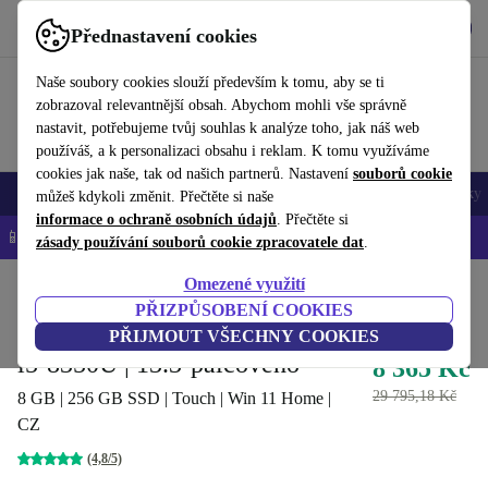
Stáhnout aplikaci
Stáhnout
Přednastavení cookies
Používejte refurbed rychle a snadno
Naše soubory cookies slouží především k tomu, aby se ti
zobrazoval relevantnější obsah. Abychom mohli vše správně
nastavit, potřebujeme tvůj souhlas k analýze toho, jak náš web
používáš, a k personalizaci obsahu i reklam. K tomu využíváme
cookies jak naše, tak od našich partnerů. Nastavení
souborů cookie
Mobily a smartphony
Notebooky
Tablety
Chytré hodinky
Doplňky
můžeš kdykoli změnit. Přečtěte si naše
informace o ochraně osobních údajů
. Přečtěte si
📱 -5 % NAVÍC na všechny iPhony – kód: IPHONEDEAL-
OP
zásady používání souborů cookie zpracovatele dat
.
Omezené využití
Domů
Produkty
Notebooky
Notebooky Lenovo
PŘIZPŮSOBENÍ COOKIES
Lenovo ThinkPad Yoga X380 |
PŘIJMOUT VŠECHNY COOKIES
i5-8350U | 13.3-palcového
8 365 Kč
29 795,18 Kč
8 GB | 256 GB SSD | Touch | Win 11 Home |
CZ
(4,8/5)