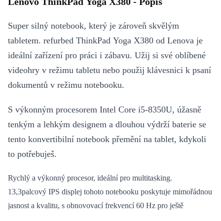
Lenovo ThinkPad Yoga X380 - Popis
Super silný notebook, který je zároveň skvělým
tabletem. refurbed ThinkPad Yoga X380 od Lenova je
ideální zařízení pro práci i zábavu. Užij si své oblíbené
videohry v režimu tabletu nebo použij klávesnici k psaní
dokumentů v režimu notebooku.
S výkonným procesorem Intel Core i5-8350U, úžasně
tenkým a lehkým designem a dlouhou výdrží baterie se
tento konvertibilní notebook přemění na tablet, kdykoli
to potřebuješ.
Rychlý a výkonný procesor, ideální pro multitasking.
13,3palcový IPS displej tohoto notebooku poskytuje mimořádnou
jasnost a kvalitu, s obnovovací frekvencí 60 Hz pro ještě
plynulejší obraz.