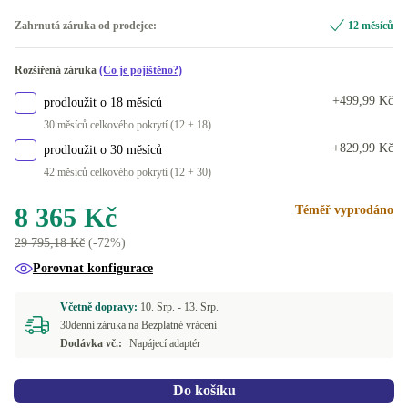
480 GB
+384 Kč
DE (německy)
Optimální
Zahrnutá záruka od prodejce:
12 měsíců
500 GB
+1 240 Kč
ES (španělština)
Nové
+650 Kč
Rozšířená záruka
(Co je pojištěno?)
2000 GB
+7 420 Kč
FI (finština)
+499,99 Kč
prodloužit o 18 měsíců
30 měsíců celkového pokrytí (12 + 18)
FR (francouzština)
+829,99 Kč
prodloužit o 30 měsíců
42 měsíců celkového pokrytí (12 + 30)
IT (italština)
8 365 Kč
Téměř vyprodáno
PT (portugalština)
29 795,18 Kč
(-72%)
UK (angličtina)
Porovnat konfigurace
K dispozici v jiné konfiguraci
Včetně dopravy:
10. Srp. -
13. Srp.
30denní záruka na Bezplatné vrácení
DK (dánština)
Dodávka vč.:
Napájecí adaptér
GR (řečtina)
Do košíku