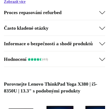
Zobrazit více
8. generace procesoru Intel Core i5 umožňuje spouštět jakoukoli
Proces repasování refurbed
aplikaci, včetně softwaru pro úpravu videa a dalších náročných
programů.
Je vybaven webkamerou pro live videochaty.
Často kladené otázky
Podporuje Intel UHD Graphics 620, takže si můžeš užít své
oblíbené hry nebo sledovat svůj oblíbený televizní pořad v
Informace o bezpečnosti a shodě produktů
nejlepší kvalitě.
Hodnocení
(4.6)
Porovnejte Lenovo ThinkPad Yoga X380 | i5-
8350U | 13.3" s podobnými produkty