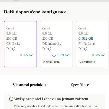
Další doporučené konfigurace
černá
černá
černá
8.0 GB
8.0 GB
8.0 GB
256 GB
250 GB
512 GB
CZ (česky)
DE (německy)
FI (finština)
Dobrý
Dobrý
Dobrý
8 365 Kč
7 919 Kč
8 685 Kč
Nejnižší cena
Více úložiště
Vlastnosti produktu
Specifikace
Skvělý pro práci i zábavu na jednom zařízení
Výkonný notebook s dotykovým displejem a dlouhou výdrží