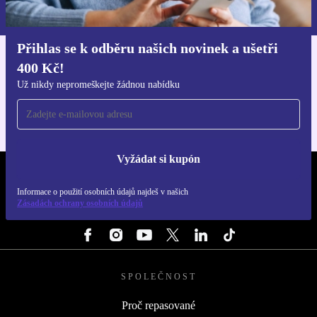
Zásadách ochrany osobních údajů
.
Přihlas se k odběru našich novinek a ušetři
400 Kč!
Stáhni si aplikaci refurbed
Pro iOS a Android
Už nikdy nepromeškejte žádnou nabídku
Vyžádat si kupón
REFURBED ČESKO - RETHINK NEW.
Informace o použití osobních údajů najdeš v našich
Zásadách ochrany osobních údajů
SLEDUJ NÁS
SPOLEČNOST
Proč repasované