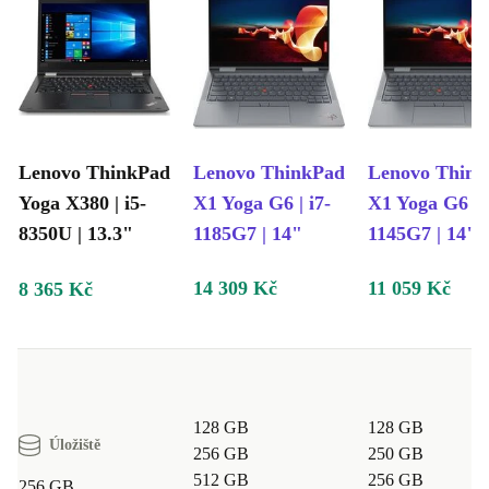
Lenovo ThinkPad
Lenovo ThinkPad
Lenovo Thin
Yoga X380 | i5-
X1 Yoga G6 | i7-
X1 Yoga G6 | i
8350U | 13.3"
1185G7 | 14"
1145G7 | 14"
14 309 Kč
11 059 Kč
8 365 Kč
128 GB
128 GB
Úložiště
256 GB
250 GB
512 GB
256 GB
256 GB