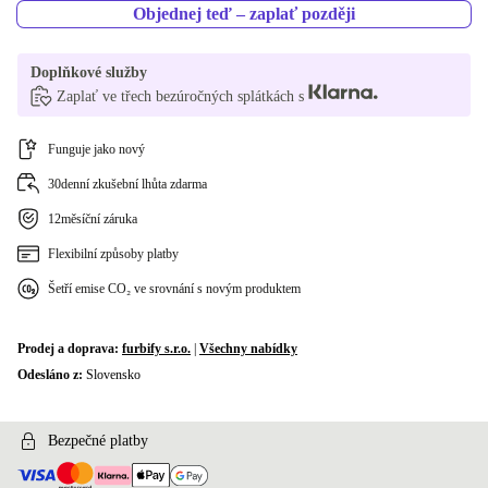
ND (severské země)
Objednej teď – zaplať později
NL (nizozemština)
Doplňkové služby
Zaplať ve třech bezúročných splátkách s
PL (polština)
SE (švédština)
Funguje jako nový
30denní zkušební lhůta zdarma
SI (slovinština)
12měsíční záruka
US (americká angličtina)
Flexibilní způsoby platby
Šetří emise CO₂ ve srovnání s novým produktem
Prodej a doprava:
furbify s.r.o.
|
Všechny nabídky
Odesláno z:
Slovensko
Bezpečné platby